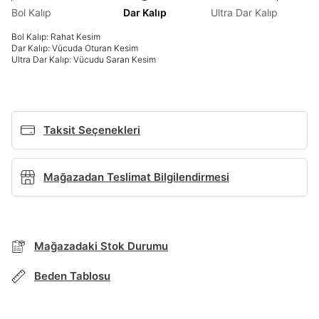
Bol Kalıp
Dar Kalıp
Ultra Dar Kalıp
Giriş Yap
Bol Kalıp: Rahat Kesim
Ad*
Dar Kalıp: Vücuda Oturan Kesim
Ultra Dar Kalıp: Vücudu Saran Kesim
Soyad*
Taksit Seçenekleri
Telefon Numarası*
Mağazadan Teslimat Bilgilendirmesi
BEDEN TABLOSU
E-posta Adresi*
TAKSİT SEÇENEKLERİ
Mağazadaki Stok Durumu
Mağazada Bul
Şifre*
Beden Tablosu
göster
Banka
Kart
Taksit
Siparişinizin durumu hakkında bilgi alabilmek için
Term Of Use
ipsum
sn
sn
aşağıdaki bilgileri giriniz.
Stok Bildirimi
İşbankası
Maximum
6