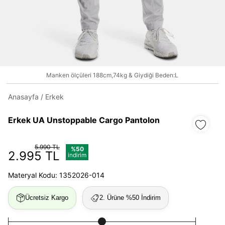
Daha hızlı ödeme.
Hızlı sipariş takibi.
Kolay iade ve değişim.
Manken ölçüleri 188cm,74kg & Giydiği Beden:L
Anasayfa
/
Erkek
Giriş Yap
Kayıt Ol
Erkek UA Unstoppable Cargo Pantolon
E-posta
5.990 TL
%50
2.995 TL
indirim
Şifre
Materyal Kodu: 1352026-014
göster
Ücretsiz Kargo
2. Ürüne %50 İndirim
Şifremi Unuttum
Beni Hatırla