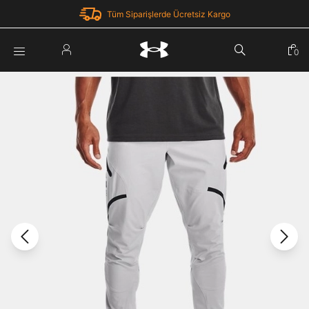
Tüm Siparişlerde Ücretsiz Kargo
Parola Yenileme
0
Giriş Yap
Parola yenileme isteği için e-posta adresinizi giriniz.
E-posta adresi
E-posta Adresi *
Şifre *
Parolayı Yenile
göster
Giriş Sayfasına Dön
Şifremi Unuttum
Zaten hesabın var mı? Giriş yap
Giriş Yap
Kayıt Ol
Under Armour'da yeni misiniz?
Üye Olmadan Devam Et