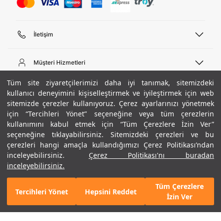
İletişim
Telefon Desteği
444 02 00
Müşteri Hizmetleri
Pazartesi - Cuma 09:00 - 18:00
E-posta
Sipariş Sorgulama
Tüm site ziyaretçilerimizi daha iyi tanımak, sitemizdeki
bilgi@underarmour.com
Hakkımızda
Bize Ulaşın
kullanıcı deneyimini kişiselleştirmek ve iyileştirmek için web
sitemizde çerezler kullanıyoruz. Çerez ayarlarınızı yönetmek
Teslimat Bilgileri
Ticari Bilgiler
için “Tercihleri Yönet” seçeneğine veya tüm çerezlerin
İşlem Rehberi
UA Sosyal Medya
Hükümler ve Koşullar
kullanımını kabul etmek için “Tüm Çerezlere İzin Ver”
İade ve Değişimler
Gizlilik Politikası
seçeneğine tıklayabilirsiniz. Sitemizdeki çerezleri ve bu
Instagram
Sıkça Sorulan Sorular
Çerez Politikası
çerezleri hangi amaçla kullandığımızı Çerez Politikası’ndan
Popüler Kategoriler
Facebook
Beden Rehberi
inceleyebilirsiniz.
Çerez Politikası'nı buradan
Kariyer
Twitter
Site Haritası
Erkek Basketbol Ayakkabısı
inceleyebilirsiniz.
+ 9 Renk
ETBİS
YouTube
Mağazalar
Çocuk Basketbol Ayakkabısı
Tüm Çerezlere
Armour Club
Erkek Eşofman
Tercihleri Yönet
Hepsini Reddet
5.990 TL
%50
SEPETE EKLE
İzin Ver
indirim
2.995 TL
Kadın Spor Sütyeni
Kadın Tayt