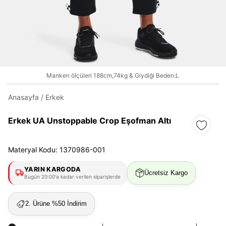
Manken ölçüleri 188cm,74kg & Giydiği Beden:L
Daha hızlı ödeme.
Hızlı sipariş takibi.
Kolay iade ve değişim.
Anasayfa
/
Erkek
Erkek UA Unstoppable Crop Eşofman Altı
Giriş Yap
Kayıt Ol
Materyal Kodu: 1370986-001
E-posta
YARIN KARGODA
Ücretsiz Kargo
Bugün 20:00'a kadar verilen siparişlerde
Şifre
2. Ürüne %50 İndirim
göster