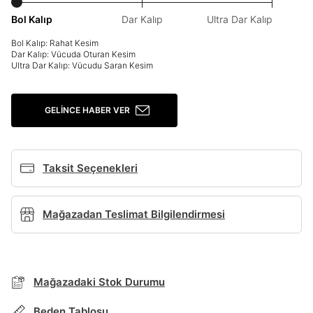
Şifremi Unuttum
Beni Hatırla
Bol Kalıp
Dar Kalıp
Ultra Dar Kalıp
Bol Kalıp: Rahat Kesim
Giriş Yap
Dar Kalıp: Vücuda Oturan Kesim
Ultra Dar Kalıp: Vücudu Saran Kesim
Ad*
GELINCE HABER VER
Soyad*
Taksit Seçenekleri
Telefon Numarası*
Mağazadan Teslimat Bilgilendirmesi
E-posta Adresi*
BEDEN TABLOSU
Mağazadaki Stok Durumu
Şifre*
göster
Beden Tablosu