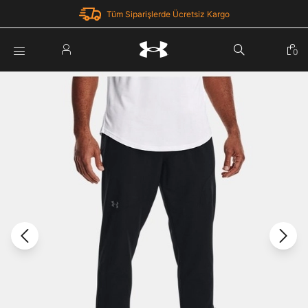
Tüm Siparişlerde Ücretsiz Kargo
Parola Yenileme
0
Giriş Yap
Parola yenileme isteği için e-posta adresinizi giriniz.
E-posta adresi
E-posta Adresi *
Şifre *
Parolayı Yenile
göster
Giriş Sayfasına Dön
Şifremi Unuttum
Zaten hesabın var mı? Giriş yap
Giriş Yap
Kayıt Ol
Under Armour'da yeni misiniz?
Üye Olmadan Devam Et