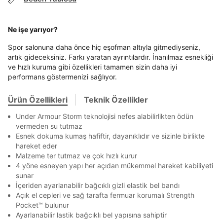
TAKSİT SEÇENEKLERİ
Mağazada Bul
En az 8 karakter
Bir küçük harf karakter
Ne işe yarıyor?
Bir rakam
Bir büyük harf
Banka
Kart
Taksit
Siparişinizin durumu hakkında bilgi alabilmek için
En az 1 özel karakter
Term Of Use
ipsum
Spor salonuna daha önce hiç eşofman altıyla gitmediyseniz,
sn
sn
aşağıdaki bilgileri giriniz.
artık gideceksiniz. Farkı yaratan ayrıntılardır. İnanılmaz esnekliği
Stok Bildirimi
İşbankası
Maximum
6
ve hızlı kuruma gibi özellikleri tamamen sizin daha iyi
E-posta Adresi *
Aşağıdakileri okudum ve kabul ediyorum:
Akbank
Axess
4
SMS Onay Kodu
SMS Onay Kodu
performans göstermenizi sağlıyor.
Beden Seçin
Ürün stoklara geldiğinde
mail adresinize
Kişisel verileriniz
Aydınlatma Metni
,
Hüküm ve Koşullar
Ziraat Bankası
Ziraat Bankası
4
uyarınca işlenecektir. Kişisel verilerimin Doğuş
bildirim göndereceğiz.
Sipariş Numaranız *
Ürün Özellikleri
Teknik Özellikler
Bilgilerinizi güncellemek için lütfen telefonunuza SMS
Bilgilerinizi güncellemek için lütfen telefonunuza SMS
Kapat
Kapat
Perakende Satış Giyim ve Aksesuar Ticaret A.Ş.
QNB
QNB
4
ile gelen kodu girerek telefon numaranızı doğrulayın.
ile gelen kodu girerek telefon numaranızı doğrulayın.
tarafından ticari elektronik ileti gönderilmesi amacıyla
Mağazada Bul
Under Armour Storm teknolojisi nefes alabilirlikten ödün
işlenmesini kabul ediyorum.
AnadoluBank
World
3
vermeden su tutmaz
Kapat
Esnek dokuma kumaş hafiftir, dayanıklıdır ve sizinle birlikte
Sms
Sorgula
hareket eder
E-mail
Malzeme ter tutmaz ve çok hızlı kurur
GÖNDER
GÖNDER
Çağrı Merkezi / Arama
4 yöne esneyen yapı her açıdan mükemmel hareket kabiliyeti
sunar
Kapat
Kişisel verilerimin Doğuş Perakende Satış Giyim ve
İçeriden ayarlanabilir bağcıklı gizli elastik bel bandı
Aksesuar Ticaret A.Ş. bünyesinde yer alan
markalara ait ürünlerin bana özel pazarlanması ve
Açık el cepleri ve sağ tarafta fermuar korumalı Strength
Doğuş Grubu şirketlerinde bulunan pazarlama
Pocket™ bulunur
verilerimin kişiselleştirilmiş reklamcılık faaliyeti
Ayarlanabilir lastik bağcıklı bel yapısına sahiptir