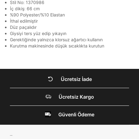
amacıyla işlenmesini kabul ediyorum.
Stil No: 1370986
Kimlik, iletişim ve müşteri işlem verilerimin alınan
İç dikiş: 66 cm
internet sitesi altyapı hizmetlerinin sunucularının yurt
%90 Polyester/%10 Elastan
Kapat
dışında bulunması sebebiyle yurt dışında mukim
İthal edilmiştir
Amazon Inc. ve Google LLC. ile paylaşılmasını kabul
Düz paçalıdır
ediyorum.
Giysiyi ters yüz edip yıkayın
Gerektiğinde yalnızca klorsuz ağartıcı kullanın
Üye Ol
Kurutma makinesinde düşük sıcaklıkta kurutun
DOĞRU UNDER
ARMOUR SİTESİNDE
MİSİNİZ?
Ücretsiz İade
Hangi bölgede alışveriş yapmak istersin?
Ücretsiz Kargo
Güvenli Ödeme