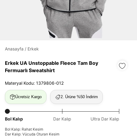
Daha hızlı ödeme.
Hızlı sipariş takibi.
Kolay iade ve değişim.
Anasayfa
/
Erkek
Erkek UA Unstoppable Fleece Tam Boy
Giriş Yap
Kayıt Ol
Fermuarlı Sweatshirt
E-posta
Materyal Kodu: 1379806-012
Ücretsiz Kargo
2. Ürüne %50 İndirim
Şifre
göster
Bol Kalıp
Dar Kalıp
Ultra Dar Kalıp
Bol Kalıp: Rahat Kesim
Şifremi Unuttum
Beni Hatırla
Dar Kalıp: Vücuda Oturan Kesim