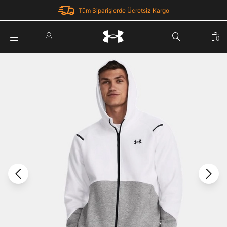
Tüm Siparişlerde Ücretsiz Kargo
Parola Yenileme
0
Giriş Yap
Parola yenileme isteği için e-posta adresinizi giriniz.
E-posta adresi
E-posta Adresi *
Şifre *
Parolayı Yenile
göster
Giriş Sayfasına Dön
Şifremi Unuttum
Zaten hesabın var mı? Giriş yap
Giriş Yap
Kayıt Ol
Under Armour'da yeni misiniz?
Üye Olmadan Devam Et