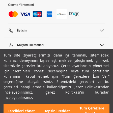
Ödeme Yöntemleri
İletişim
Telefon Desteği
444 02 00
Müşteri Hizmetleri
Pazartesi - Cuma 09:00 - 18:00
E-posta
Sipariş Sorgulama
Tüm site ziyaretçilerimizi daha iyi tanımak, sitemizdeki
bilgi@underarmour.com
Hakkımızda
Bize Ulaşın
kullanıcı deneyimini kişiselleştirmek ve iyileştirmek için web
sitemizde çerezler kullanıyoruz. Çerez ayarlarınızı yönetmek
Teslimat Bilgileri
Ticari Bilgiler
için “Tercihleri Yönet” seçeneğine veya tüm çerezlerin
İşlem Rehberi
UA Sosyal Medya
Hükümler ve Koşullar
kullanımını kabul etmek için “Tüm Çerezlere İzin Ver”
İade ve Değişimler
Gizlilik Politikası
seçeneğine tıklayabilirsiniz. Sitemizdeki çerezleri ve bu
Instagram
Sıkça Sorulan Sorular
Çerez Politikası
çerezleri hangi amaçla kullandığımızı Çerez Politikası’ndan
Popüler Kategoriler
Facebook
Beden Rehberi
inceleyebilirsiniz.
Çerez Politikası'nı buradan
Kariyer
Twitter
Site Haritası
/ Beyaz
Erkek Basketbol Ayakkabısı
inceleyebilirsiniz.
ETBİS
+ 7 Renk
YouTube
Mağazalar
Çocuk Basketbol Ayakkabısı
Tüm Çerezlere
Armour Club
Erkek Eşofman
Tercihleri Yönet
Hepsini Reddet
GELINCE HABER VER