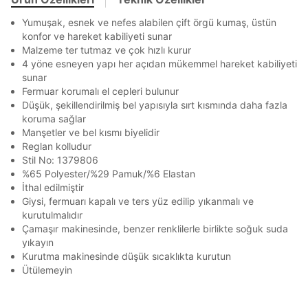
Stok Bildirimi
En az 8 karakter
Bir küçük harf karakter
İşbankası
Maximum
6
Yumuşak, esnek ve nefes alabilen çift örgü kumaş, üstün
E-posta Adresi *
Bir rakam
Bir büyük harf
Akbank
Axess
4
konfor ve hareket kabiliyeti sunar
SMS Onay Kodu
SMS Onay Kodu
En az 1 özel karakter
Beden Seçin
Ürün stoklara geldiğinde
mail adresinize
Malzeme ter tutmaz ve çok hızlı kurur
Ziraat Bankası
Ziraat Bankası
4
4 yöne esneyen yapı her açıdan mükemmel hareket kabiliyeti
bildirim göndereceğiz.
Sipariş Numaranız *
Bilgilerinizi güncellemek için lütfen telefonunuza SMS
Bilgilerinizi güncellemek için lütfen telefonunuza SMS
Kapat
Kapat
sunar
QNB
QNB
4
Aşağıdakileri okudum ve kabul ediyorum:
ile gelen kodu girerek telefon numaranızı doğrulayın.
ile gelen kodu girerek telefon numaranızı doğrulayın.
Fermuar korumalı el cepleri bulunur
Mağazada Bul
Kişisel verileriniz
Aydınlatma Metni
,
Hüküm ve Koşullar
AnadoluBank
World
3
Düşük, şekillendirilmiş bel yapısıyla sırt kısmında daha fazla
Kapat
uyarınca işlenecektir. Kişisel verilerimin Doğuş
koruma sağlar
Perakende Satış Giyim ve Aksesuar Ticaret A.Ş.
Sorgula
Manşetler ve bel kısmı biyelidir
tarafından ticari elektronik ileti gönderilmesi amacıyla
Reglan kolludur
işlenmesini kabul ediyorum.
GÖNDER
GÖNDER
Stil No: 1379806
Sms
%65 Polyester/%29 Pamuk/%6 Elastan
Kapat
İthal edilmiştir
E-mail
Giysi, fermuarı kapalı ve ters yüz edilip yıkanmalı ve
Çağrı Merkezi / Arama
kurutulmalıdır
Kişisel verilerimin Doğuş Perakende Satış Giyim ve
Çamaşır makinesinde, benzer renklilerle birlikte soğuk suda
Aksesuar Ticaret A.Ş. bünyesinde yer alan
yıkayın
markalara ait ürünlerin bana özel pazarlanması ve
Kurutma makinesinde düşük sıcaklıkta kurutun
Doğuş Grubu şirketlerinde bulunan pazarlama
Ütülemeyin
verilerimin kişiselleştirilmiş reklamcılık faaliyeti
Kapat
amacıyla işlenmesini kabul ediyorum.
Kimlik, iletişim ve müşteri işlem verilerimin alınan