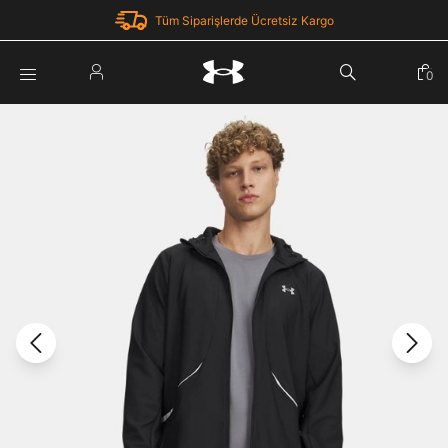
Tüm Siparişlerde Ücretsiz Kargo
Parola Yenileme
0
Giriş Yap
Parola yenileme isteği için e-posta adresinizi giriniz.
E-posta adresi
E-posta Adresi *
Şifre *
Parolayı Yenile
göster
Giriş Sayfasına Dön
Şifremi Unuttum
Zaten hesabın var mı? Giriş yap
Giriş Yap
Kayıt Ol
Under Armour'da yeni misiniz?
Üye Olmadan Devam Et