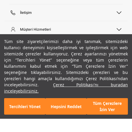
İletişim
Telefon Desteği
444 02 00
Müşteri Hizmetleri
Pazartesi - Cuma 09:00 - 18:00
E-posta
Sipariş Sorgulama
Tüm site ziyaretçilerimizi daha iyi tanımak, sitemizdeki
bilgi@underarmour.com
Hakkımızda
Bize Ulaşın
kullanıcı deneyimini kişiselleştirmek ve iyileştirmek için web
sitemizde çerezler kullanıyoruz. Çerez ayarlarınızı yönetmek
Teslimat Bilgileri
Ticari Bilgiler
için “Tercihleri Yönet” seçeneğine veya tüm çerezlerin
İşlem Rehberi
UA Sosyal Medya
Hükümler ve Koşullar
kullanımını kabul etmek için “Tüm Çerezlere İzin Ver”
İade ve Değişimler
Gizlilik Politikası
seçeneğine tıklayabilirsiniz. Sitemizdeki çerezleri ve bu
Instagram
Sıkça Sorulan Sorular
Çerez Politikası
çerezleri hangi amaçla kullandığımızı Çerez Politikası’ndan
Popüler Kategoriler
Facebook
Beden Rehberi
inceleyebilirsiniz.
Çerez Politikası'nı buradan
Kariyer
Twitter
Site Haritası
Erkek Basketbol Ayakkabısı
inceleyebilirsiniz.
+ 9 Renk
ETBİS
YouTube
Mağazalar
Çocuk Basketbol Ayakkabısı
Tüm Çerezlere
Armour Club
Erkek Eşofman
Tercihleri Yönet
Hepsini Reddet
5.990 TL
%30
SEPETE EKLE
İzin Ver
indirim
4.193 TL
Kadın Spor Sütyeni
Kadın Tayt
Erkek Tişört