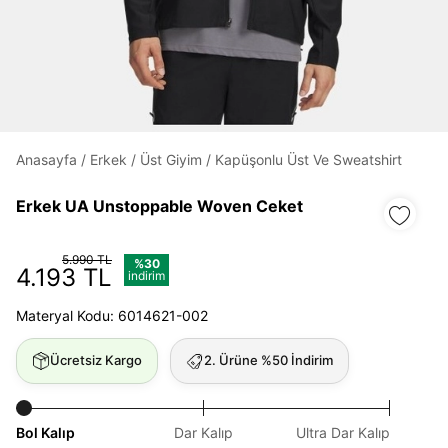
Daha hızlı ödeme.
Hızlı sipariş takibi.
Kolay iade ve değişim.
Anasayfa
/
Erkek
/
Üst Giyim
/
Kapüşonlu Üst Ve Sweatshirt
Giriş Yap
Kayıt Ol
Erkek UA Unstoppable Woven Ceket
E-posta
5.990 TL
%30
4.193 TL
indirim
Materyal Kodu: 6014621-002
Şifre
göster
Ücretsiz Kargo
2. Ürüne %50 İndirim
Şifremi Unuttum
Beni Hatırla
Bol Kalıp
Dar Kalıp
Ultra Dar Kalıp