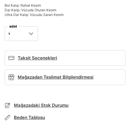
Bol Kalıp: Rahat Kesim
Giriş Yap
Dar Kalıp: Vücuda Oturan Kesim
Ad*
Ultra Dar Kalıp: Vücudu Saran Kesim
adet
1
Soyad*
Taksit Seçenekleri
Telefon Numarası*
BEDEN TABLOSU
Mağazadan Teslimat Bilgilendirmesi
E-posta Adresi*
TAKSİT SEÇENEKLERİ
Mağazada Bul
Mağazadaki Stok Durumu
Şifre*
Banka
Kart
Taksit
Siparişinizin durumu hakkında bilgi alabilmek için
göster
Term Of Use
ipsum
Beden Tablosu
sn
sn
aşağıdaki bilgileri giriniz.
Stok Bildirimi
İşbankası
Maximum
6
E-posta Adresi *