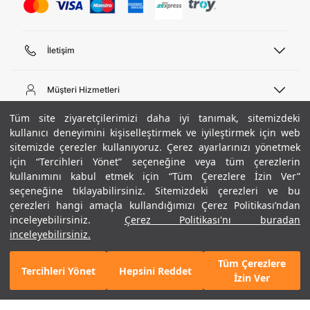
İletişim
Telefon Desteği
444 02 00
Müşteri Hizmetleri
Pazartesi - Cuma 09:00 - 18:00
E-posta
Sipariş Sorgulama
Tüm site ziyaretçilerimizi daha iyi tanımak, sitemizdeki
bilgi@underarmour.com
Hakkımızda
Bize Ulaşın
kullanıcı deneyimini kişiselleştirmek ve iyileştirmek için web
sitemizde çerezler kullanıyoruz. Çerez ayarlarınızı yönetmek
Teslimat Bilgileri
Ticari Bilgiler
için “Tercihleri Yönet” seçeneğine veya tüm çerezlerin
İşlem Rehberi
UA Sosyal Medya
Hükümler ve Koşullar
kullanımını kabul etmek için “Tüm Çerezlere İzin Ver”
İade ve Değişimler
Gizlilik Politikası
seçeneğine tıklayabilirsiniz. Sitemizdeki çerezleri ve bu
Instagram
Sıkça Sorulan Sorular
Çerez Politikası
çerezleri hangi amaçla kullandığımızı Çerez Politikası’ndan
Popüler Kategoriler
Facebook
Beden Rehberi
inceleyebilirsiniz.
Çerez Politikası'nı buradan
Kariyer
Twitter
Site Haritası
Erkek Basketbol Ayakkabısı
inceleyebilirsiniz.
+ 12 Renk
ETBİS
YouTube
Mağazalar
Çocuk Basketbol Ayakkabısı
Tüm Çerezlere
Armour Club
Erkek Eşofman
Tercihleri Yönet
Hepsini Reddet
3.290 TL
%30
SEPETE EKLE
İzin Ver
indirim
2.303 TL
Kadın Spor Sütyeni
Kadın Tayt