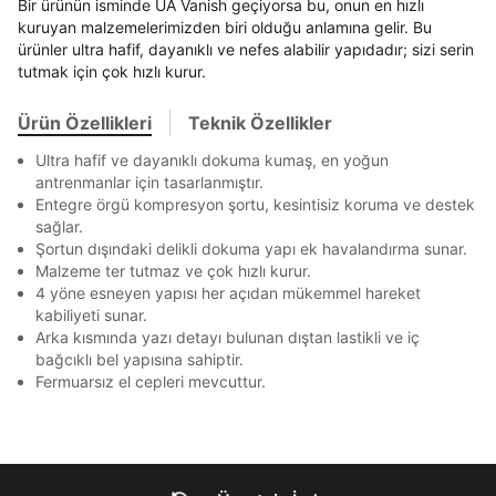
Bir ürünün isminde UA Vanish geçiyorsa bu, onun en hızlı
En az 8 karakter
Bir küçük harf karakter
E-posta Adresi *
kuruyan malzemelerimizden biri olduğu anlamına gelir. Bu
Bir rakam
Bir büyük harf
Akbank
Axess
4
SMS Onay Kodu
SMS Onay Kodu
Beden Seçin
ürünler ultra hafif, dayanıklı ve nefes alabilir yapıdadır; sizi serin
En az 1 özel karakter
Ürün stoklara geldiğinde
mail adresinize
Ziraat Bankası
Ziraat Bankası
4
tutmak için çok hızlı kurur.
bildirim göndereceğiz.
Sipariş Numaranız *
Bilgilerinizi güncellemek için lütfen telefonunuza SMS
Bilgilerinizi güncellemek için lütfen telefonunuza SMS
Kapat
Kapat
QNB
QNB
4
ile gelen kodu girerek telefon numaranızı doğrulayın.
ile gelen kodu girerek telefon numaranızı doğrulayın.
Mağazada Bul
Ürün Özellikleri
Teknik Özellikler
Aşağıdakileri okudum ve kabul ediyorum:
AnadoluBank
World
3
Kapat
Kişisel verileriniz
Aydınlatma Metni
,
Hüküm ve Koşullar
Ultra hafif ve dayanıklı dokuma kumaş, en yoğun
uyarınca işlenecektir. Kişisel verilerimin Doğuş
Sorgula
antrenmanlar için tasarlanmıştır.
Perakende Satış Giyim ve Aksesuar Ticaret A.Ş.
Entegre örgü kompresyon şortu, kesintisiz koruma ve destek
tarafından ticari elektronik ileti gönderilmesi amacıyla
sağlar.
GÖNDER
GÖNDER
işlenmesini kabul ediyorum.
Şortun dışındaki delikli dokuma yapı ek havalandırma sunar.
Kapat
Sms
Malzeme ter tutmaz ve çok hızlı kurur.
4 yöne esneyen yapısı her açıdan mükemmel hareket
E-mail
kabiliyeti sunar.
Çağrı Merkezi / Arama
Arka kısmında yazı detayı bulunan dıştan lastikli ve iç
Kişisel verilerimin Doğuş Perakende Satış Giyim ve
bağcıklı bel yapısına sahiptir.
Aksesuar Ticaret A.Ş. bünyesinde yer alan
Fermuarsız el cepleri mevcuttur.
markalara ait ürünlerin bana özel pazarlanması ve
Doğuş Grubu şirketlerinde bulunan pazarlama
Kapat
verilerimin kişiselleştirilmiş reklamcılık faaliyeti
amacıyla işlenmesini kabul ediyorum.
Kimlik, iletişim ve müşteri işlem verilerimin alınan