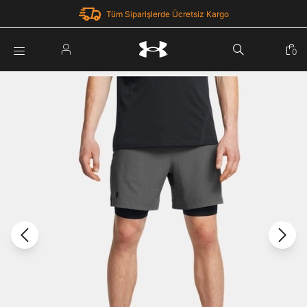
Tüm Siparişlerde Ücretsiz Kargo
Parola Yenileme
0
Giriş Yap
Parola yenileme isteği için e-posta adresinizi giriniz.
E-posta adresi
E-posta Adresi *
Şifre *
Parolayı Yenile
göster
Giriş Sayfasına Dön
Şifremi Unuttum
Zaten hesabın var mı? Giriş yap
Giriş Yap
Kayıt Ol
Under Armour'da yeni misiniz?
Üye Olmadan Devam Et