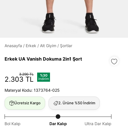
Daha hızlı ödeme.
Hızlı sipariş takibi.
Kolay iade ve değişim.
Anasayfa
/
Erkek
/
Alt Giyim
/
Şortlar
Giriş Yap
Kayıt Ol
Erkek UA Vanish Dokuma 2in1 Şort
3.290 TL
E-posta
%30
2.303 TL
indirim
Materyal Kodu: 1373764-025
Şifre
Ücretsiz Kargo
2. Ürüne %50 İndirim
göster
Şifremi Unuttum
Beni Hatırla
Bol Kalıp
Dar Kalıp
Ultra Dar Kalıp