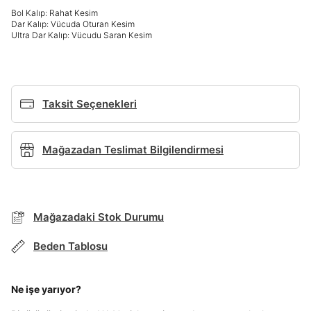
Bol Kalıp: Rahat Kesim
Giriş Yap
Dar Kalıp: Vücuda Oturan Kesim
Ultra Dar Kalıp: Vücudu Saran Kesim
Ad*
Soyad*
Taksit Seçenekleri
Mağazadan Teslimat Bilgilendirmesi
Telefon Numarası*
BEDEN TABLOSU
E-posta Adresi*
Mağazadaki Stok Durumu
TAKSİT SEÇENEKLERİ
Beden Tablosu
Mağazada Bul
Şifre*
göster
Banka
Kart
Taksit
Siparişinizin durumu hakkında bilgi alabilmek için
Term Of Use
ipsum
Ne işe yarıyor?
sn
sn
aşağıdaki bilgileri giriniz.
Stok Bildirimi
İşbankası
Maximum
6