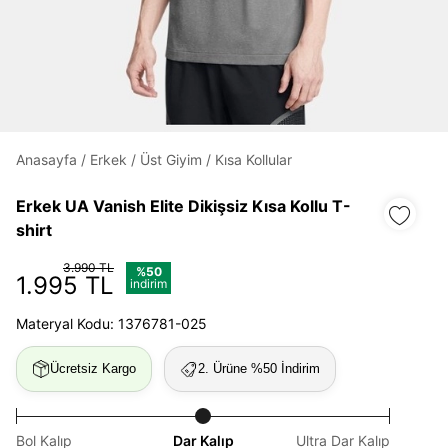
Daha hızlı ödeme.
Hızlı sipariş takibi.
Anasayfa
/
Erkek
/
Üst Giyim
/
Kısa Kollular
Kolay iade ve değişim.
Erkek UA Vanish Elite Dikişsiz Kısa Kollu T-
Giriş Yap
Kayıt Ol
shirt
3.990 TL
%50
1.995 TL
E-posta
indirim
Materyal Kodu: 1376781-025
Şifre
Ücretsiz Kargo
2. Ürüne %50 İndirim
göster
Şifremi Unuttum
Beni Hatırla
Bol Kalıp
Dar Kalıp
Ultra Dar Kalıp