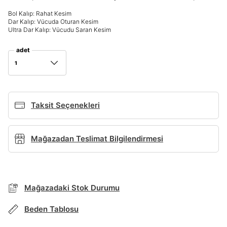
Bol Kalıp: Rahat Kesim
Dar Kalıp: Vücuda Oturan Kesim
Giriş Yap
Ultra Dar Kalıp: Vücudu Saran Kesim
Ad*
adet
1
Soyad*
Taksit Seçenekleri
Telefon Numarası*
Mağazadan Teslimat Bilgilendirmesi
E-posta Adresi*
BEDEN TABLOSU
Mağazadaki Stok Durumu
Şifre*
TAKSİT SEÇENEKLERİ
Beden Tablosu
göster
Mağazada Bul