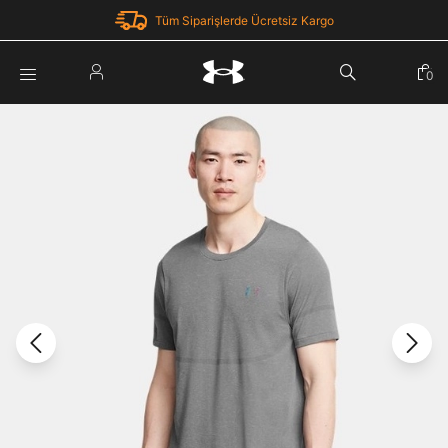
Tüm Siparişlerde Ücretsiz Kargo
Parola Yenileme
0
Giriş Yap
Parola yenileme isteği için e-posta adresinizi giriniz.
E-posta adresi
E-posta Adresi *
Şifre *
Parolayı Yenile
göster
Giriş Sayfasına Dön
Şifremi Unuttum
Zaten hesabın var mı? Giriş yap
Giriş Yap
Kayıt Ol
Under Armour'da yeni misiniz?
Üye Olmadan Devam Et