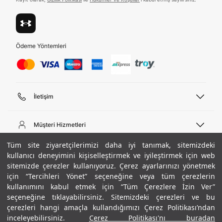
Ödeme Yöntemleri
İletişim
Telefon Desteği
444 02 00
Müşteri Hizmetleri
Pazartesi - Cuma 09:00 - 18:00
E-posta
Sipariş Sorgulama
Tüm site ziyaretçilerimizi daha iyi tanımak, sitemizdeki
bilgi@underarmour.com
Hakkımızda
Bize Ulaşın
kullanıcı deneyimini kişiselleştirmek ve iyileştirmek için web
sitemizde çerezler kullanıyoruz. Çerez ayarlarınızı yönetmek
Teslimat Bilgileri
Ticari Bilgiler
için “Tercihleri Yönet” seçeneğine veya tüm çerezlerin
İşlem Rehberi
UA Sosyal Medya
Hükümler ve Koşullar
kullanımını kabul etmek için “Tüm Çerezlere İzin Ver”
İade ve Değişimler
Gizlilik Politikası
seçeneğine tıklayabilirsiniz. Sitemizdeki çerezleri ve bu
Instagram
Sıkça Sorulan Sorular
Çerez Politikası
çerezleri hangi amaçla kullandığımızı Çerez Politikası’ndan
Popüler Kategoriler
Facebook
Beden Rehberi
inceleyebilirsiniz.
Çerez Politikası'nı buradan
Kariyer