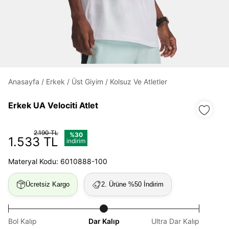
Daha hızlı ödeme.
Hızlı sipariş takibi.
Kolay iade ve değişim.
Anasayfa
/
Erkek
/
Üst Giyim
/
Kolsuz Ve Atletler
Giriş Yap
Kayıt Ol
Erkek UA Velociti Atlet
E-posta
2.190 TL
%30
1.533 TL
indirim
Materyal Kodu: 6010888-100
Şifre
göster
Ücretsiz Kargo
2. Ürüne %50 İndirim
Şifremi Unuttum
Beni Hatırla
Bol Kalıp
Dar Kalıp
Ultra Dar Kalıp