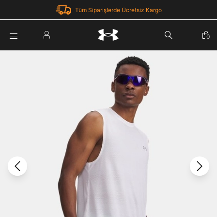
Tüm Siparişlerde Ücretsiz Kargo
Parola Yenileme
0
Giriş Yap
Parola yenileme isteği için e-posta adresinizi giriniz.
E-posta adresi
E-posta Adresi *
Şifre *
Parolayı Yenile
göster
Giriş Sayfasına Dön
Şifremi Unuttum
Zaten hesabın var mı? Giriş yap
Giriş Yap
Kayıt Ol
Under Armour'da yeni misiniz?
Üye Olmadan Devam Et