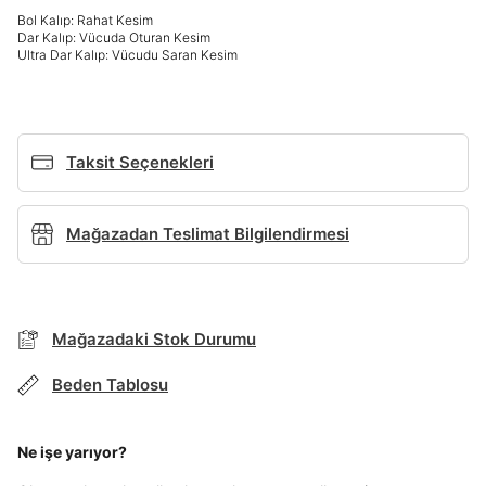
Bol Kalıp: Rahat Kesim
Dar Kalıp: Vücuda Oturan Kesim
Giriş Yap
Ultra Dar Kalıp: Vücudu Saran Kesim
Ad*
Taksit Seçenekleri
Soyad*
Mağazadan Teslimat Bilgilendirmesi
Telefon Numarası*
BEDEN TABLOSU
E-posta Adresi*
Mağazadaki Stok Durumu
Beden Tablosu
TAKSİT SEÇENEKLERİ
Şifre*
Mağazada Bul
göster
Ne işe yarıyor?
Banka
Kart
Taksit
Siparişinizin durumu hakkında bilgi alabilmek için