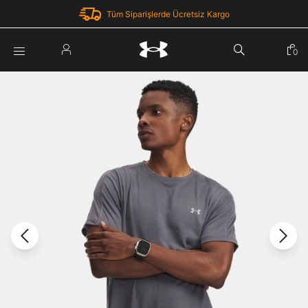
Tüm Siparişlerde Ücretsiz Kargo
Parola Yenileme
0
Giriş Yap
Parola yenileme isteği için e-posta adresinizi giriniz.
E-posta adresi
E-posta Adresi *
Şifre *
Parolayı Yenile
göster
Giriş Sayfasına Dön
Şifremi Unuttum
Zaten hesabın var mı? Giriş yap
Giriş Yap
Kayıt Ol
Under Armour'da yeni misiniz?
Üye Olmadan Devam Et