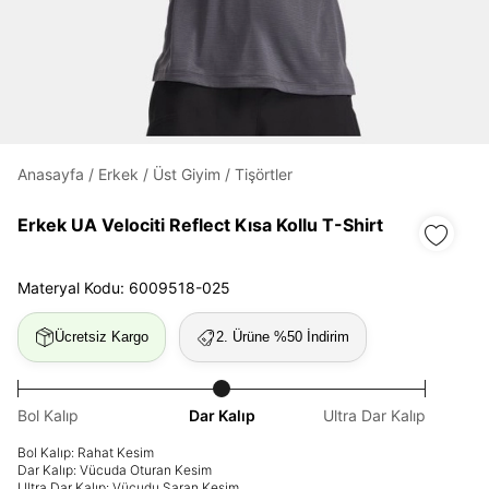
Daha hızlı ödeme.
Hızlı sipariş takibi.
Kolay iade ve değişim.
Anasayfa
/
Erkek
/
Üst Giyim
/
Tişörtler
Giriş Yap
Kayıt Ol
Erkek UA Velociti Reflect Kısa Kollu T-Shirt
E-posta
Materyal Kodu: 6009518-025
Ücretsiz Kargo
2. Ürüne %50 İndirim
Şifre
göster
Bol Kalıp
Dar Kalıp
Ultra Dar Kalıp
Şifremi Unuttum
Beni Hatırla
Bol Kalıp: Rahat Kesim
Dar Kalıp: Vücuda Oturan Kesim
Ultra Dar Kalıp: Vücudu Saran Kesim