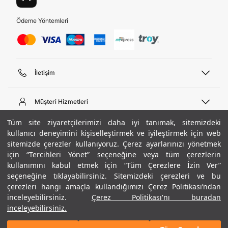
Ödeme Yöntemleri
İletişim
Telefon Desteği
444 02 00
Müşteri Hizmetleri
Pazartesi - Cuma 09:00 - 18:00
E-posta
Sipariş Sorgulama
Tüm site ziyaretçilerimizi daha iyi tanımak, sitemizdeki
bilgi@underarmour.com
Hakkımızda
Bize Ulaşın
kullanıcı deneyimini kişiselleştirmek ve iyileştirmek için web
sitemizde çerezler kullanıyoruz. Çerez ayarlarınızı yönetmek
Teslimat Bilgileri
Ticari Bilgiler
için “Tercihleri Yönet” seçeneğine veya tüm çerezlerin
İşlem Rehberi
UA Sosyal Medya
Hükümler ve Koşullar
kullanımını kabul etmek için “Tüm Çerezlere İzin Ver”
İade ve Değişimler
Gizlilik Politikası
seçeneğine tıklayabilirsiniz. Sitemizdeki çerezleri ve bu
Instagram
Sıkça Sorulan Sorular
Çerez Politikası
çerezleri hangi amaçla kullandığımızı Çerez Politikası’ndan
Popüler Kategoriler
Facebook
Beden Rehberi
inceleyebilirsiniz.
Çerez Politikası'nı buradan
Kariyer
Twitter
Site Haritası
Erkek Basketbol Ayakkabısı
inceleyebilirsiniz.
+ 4 Renk
ETBİS
YouTube
Mağazalar
Çocuk Basketbol Ayakkabısı