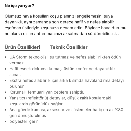
Term Of Use
ipsum
sn
sn
aşağıdaki bilgileri giriniz.
Ne işe yarıyor?
En az 8 karakter
Bir küçük harf karakter
Stok Bildirimi
İşbankası
Maximum
6
Bir rakam
Bir büyük harf
E-posta Adresi *
Olumsuz hava koşulları koşu planınızı engellemesin; suya
En az 1 özel karakter
Akbank
Axess
4
SMS Onay Kodu
SMS Onay Kodu
dayanıklı, aynı zamanda son derece hafif ve nefes alabilir
Beden Seçin
Ürün stoklara geldiğinde
mail adresinize
eşofman üstleriyle koşunuza devam edin. Böylece hava durumu
Ziraat Bankası
Ziraat Bankası
4
bildirim göndereceğiz.
Sipariş Numaranız *
Bilgilerinizi güncellemek için lütfen telefonunuza SMS
Bilgilerinizi güncellemek için lütfen telefonunuza SMS
ne olursa olsun antrenmanınızı aksatmadan sürdürebilirsiniz.
Kapat
Kapat
Aşağıdakileri okudum ve kabul ediyorum:
QNB
QNB
4
ile gelen kodu girerek telefon numaranızı doğrulayın.
ile gelen kodu girerek telefon numaranızı doğrulayın.
Mağazada Bul
Kişisel verileriniz
Aydınlatma Metni
,
Hüküm ve Koşullar
Ürün Özellikleri
Teknik Özellikler
AnadoluBank
World
3
uyarınca işlenecektir. Kişisel verilerimin Doğuş
Kapat
Perakende Satış Giyim ve Aksesuar Ticaret A.Ş.
UA Storm teknolojisi, su tutmaz ve nefes alabilirlikten ödün
Sorgula
tarafından ticari elektronik ileti gönderilmesi amacıyla
vermez.
işlenmesini kabul ediyorum.
Hafif esnek dokuma kumaş, üstün konfor ve dayanıklılık
GÖNDER
GÖNDER
Sms
sunar.
Kapat
Ekstra nefes alabilirlik için arka kısımda havalandırma detayı
E-mail
bulunur.
Çağrı Merkezi / Arama
Korumalı, fermuarlı yan ceplere sahiptir.
Kişisel verilerimin Doğuş Perakende Satış Giyim ve
Yansıtıcı (reflektörlü) detaylar, düşük ışıklı koşulardaki
Aksesuar Ticaret A.Ş. bünyesinde yer alan
koşularda görünürlük sağlar.
markalara ait ürünlerin bana özel pazarlanması ve
Ana gövde kumaşı, aksesuar ve süslemeler hariç en az %80
Doğuş Grubu şirketlerinde bulunan pazarlama
geri dönüştürülmüş
verilerimin kişiselleştirilmiş reklamcılık faaliyeti
Kapat
polyester içerir.
amacıyla işlenmesini kabul ediyorum.
Kimlik, iletişim ve müşteri işlem verilerimin alınan