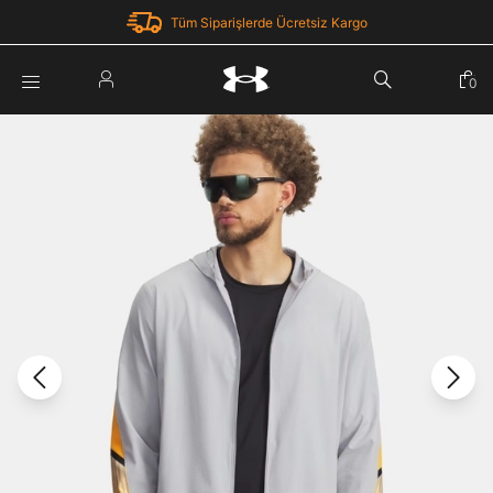
Tüm Siparişlerde Ücretsiz Kargo
Parola Yenileme
0
Giriş Yap
Parola yenileme isteği için e-posta adresinizi giriniz.
E-posta adresi
E-posta Adresi *
Şifre *
Parolayı Yenile
göster
Giriş Sayfasına Dön
Şifremi Unuttum
Zaten hesabın var mı? Giriş yap
Giriş Yap
Kayıt Ol
Under Armour'da yeni misiniz?
Üye Olmadan Devam Et