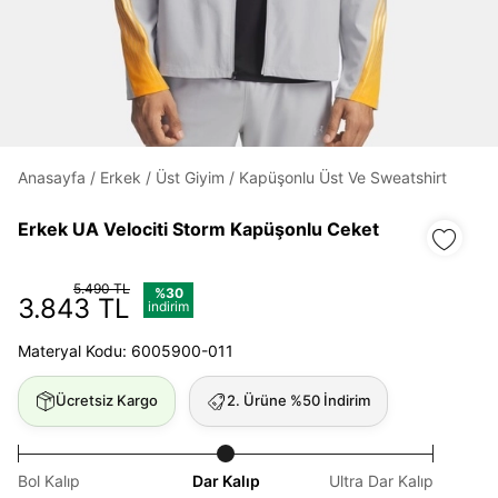
Daha hızlı ödeme.
Hızlı sipariş takibi.
Kolay iade ve değişim.
Anasayfa
/
Erkek
/
Üst Giyim
/
Kapüşonlu Üst Ve Sweatshirt
Erkek UA Velociti Storm Kapüşonlu Ceket
Giriş Yap
Kayıt Ol
5.490 TL
%30
3.843 TL
E-posta
indirim
Materyal Kodu: 6005900-011
Şifre
Ücretsiz Kargo
2. Ürüne %50 İndirim
göster
Şifremi Unuttum
Beni Hatırla
Bol Kalıp
Dar Kalıp
Ultra Dar Kalıp