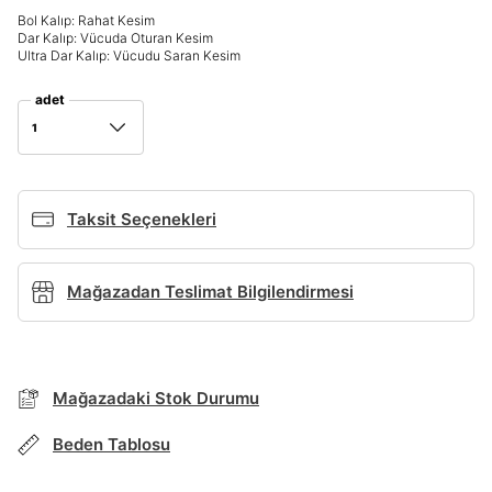
Bol Kalıp: Rahat Kesim
Dar Kalıp: Vücuda Oturan Kesim
Giriş Yap
Ultra Dar Kalıp: Vücudu Saran Kesim
Ad*
adet
1
Soyad*
Taksit Seçenekleri
Telefon Numarası*
Mağazadan Teslimat Bilgilendirmesi
BEDEN TABLOSU
E-posta Adresi*
Mağazadaki Stok Durumu
TAKSİT SEÇENEKLERİ
Şifre*
Beden Tablosu
Mağazada Bul
göster
Banka
Kart
Taksit
Siparişinizin durumu hakkında bilgi alabilmek için