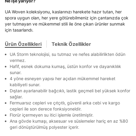
Ne işe yarıyor?
Term Of Use
ipsum
sn
sn
aşağıdaki bilgileri giriniz.
En az 8 karakter
Bir küçük harf karakter
Stok Bildirimi
İşbankası
Maximum
6
UA Woven koleksiyonu, kaslarınızı harekete hazır tutan, her
Bir rakam
Bir büyük harf
E-posta Adresi *
spora uygun olan, her yere götürebilmeniz için çantanızda çok
En az 1 özel karakter
Akbank
Axess
4
SMS Onay Kodu
SMS Onay Kodu
yer tutmayan ve mükemmel stili ile öne çıkan ürünler sunmak
Beden Seçin
Ürün stoklara geldiğinde
mail adresinize
Ziraat Bankası
Ziraat Bankası
4
için tasarlandı.
bildirim göndereceğiz.
Sipariş Numaranız *
Bilgilerinizi güncellemek için lütfen telefonunuza SMS
Bilgilerinizi güncellemek için lütfen telefonunuza SMS
Kapat
Kapat
Aşağıdakileri okudum ve kabul ediyorum:
QNB
QNB
4
ile gelen kodu girerek telefon numaranızı doğrulayın.
ile gelen kodu girerek telefon numaranızı doğrulayın.
Ürün Özellikleri
Teknik Özellikler
Mağazada Bul
Kişisel verileriniz
Aydınlatma Metni
,
Hüküm ve Koşullar
AnadoluBank
World
3
uyarınca işlenecektir. Kişisel verilerimin Doğuş
Kapat
UA Storm teknolojisi, su tutmaz ve nefes alabilirlikten ödün
Perakende Satış Giyim ve Aksesuar Ticaret A.Ş.
Sorgula
vermez.
tarafından ticari elektronik ileti gönderilmesi amacıyla
Hafif, esnek dokuma kumaş, üstün konfor ve dayanıklılık
işlenmesini kabul ediyorum.
sunar.
GÖNDER
GÖNDER
Sms
4 yöne esneyen yapısı her açıdan mükemmel hareket
Kapat
E-mail
kabiliyeti sunar.
Dıştan ayarlanabilir bağcıklı, lastik geçmeli bel yüksek konfor
Çağrı Merkezi / Arama
sağlar.
Kişisel verilerimin Doğuş Perakende Satış Giyim ve
Fermuarsız cepleri ve çıtçıtlı, güvenli arka cebi ve kargo
Aksesuar Ticaret A.Ş. bünyesinde yer alan
cepleri ile son derece fonksiyoneldir.
markalara ait ürünlerin bana özel pazarlanması ve
Florür içermeyen su itici işlemle üretilmiştir.
Doğuş Grubu şirketlerinde bulunan pazarlama
Ana gövde kumaşı, aksesuar ve süslemeler hariç en az %80
verilerimin kişiselleştirilmiş reklamcılık faaliyeti
Kapat
geri dönüştürülmüş polyester içerir.
amacıyla işlenmesini kabul ediyorum.
Kimlik, iletişim ve müşteri işlem verilerimin alınan