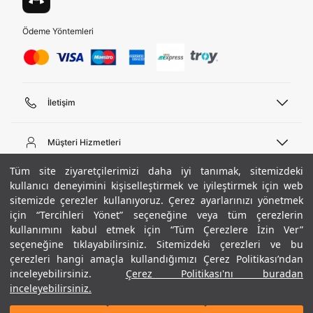
Ödeme Yöntemleri
İletişim
Telefon Desteği
444 02 00
Müşteri Hizmetleri
Pazartesi - Cuma 09:00 - 18:00
E-posta
Sipariş Sorgulama
Tüm site ziyaretçilerimizi daha iyi tanımak, sitemizdeki
bilgi@underarmour.com
Hakkımızda
Bize Ulaşın
kullanıcı deneyimini kişiselleştirmek ve iyileştirmek için web
sitemizde çerezler kullanıyoruz. Çerez ayarlarınızı yönetmek
Teslimat Bilgileri
Ticari Bilgiler
için “Tercihleri Yönet” seçeneğine veya tüm çerezlerin
İşlem Rehberi
UA Sosyal Medya
Hükümler ve Koşullar
kullanımını kabul etmek için “Tüm Çerezlere İzin Ver”
İade ve Değişimler
Gizlilik Politikası
seçeneğine tıklayabilirsiniz. Sitemizdeki çerezleri ve bu
Instagram
Sıkça Sorulan Sorular
Çerez Politikası
çerezleri hangi amaçla kullandığımızı Çerez Politikası’ndan
Popüler Kategoriler
Facebook
Beden Rehberi
inceleyebilirsiniz.
Çerez Politikası'nı buradan
Kariyer
Twitter
Site Haritası
Erkek Basketbol Ayakkabısı
inceleyebilirsiniz.
+ 7 Renk
Beden Seçimi
S
ETBİS
YouTube
Mağazalar
Çocuk Basketbol Ayakkabısı