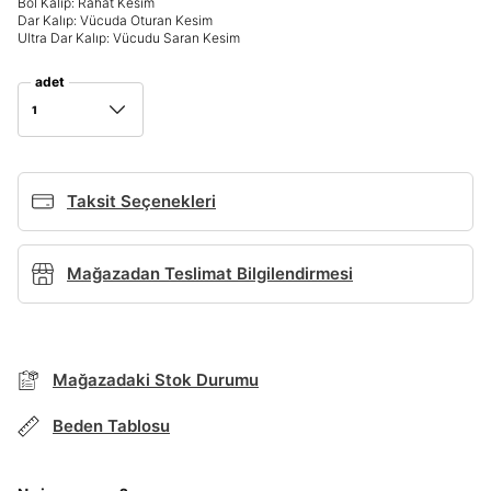
Bol Kalıp: Rahat Kesim
Dar Kalıp: Vücuda Oturan Kesim
Ultra Dar Kalıp: Vücudu Saran Kesim
Giriş Yap
Ad*
adet
1
Soyad*
Taksit Seçenekleri
Telefon Numarası*
Mağazadan Teslimat Bilgilendirmesi
BEDEN TABLOSU
E-posta Adresi*
Mağazadaki Stok Durumu
TAKSİT SEÇENEKLERİ
Beden Tablosu
Şifre*
Mağazada Bul
göster
Banka
Kart
Taksit
Siparişinizin durumu hakkında bilgi alabilmek için