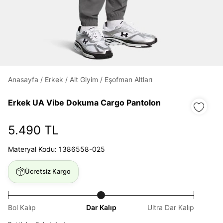
Daha hızlı ödeme.
Hızlı sipariş takibi.
Kolay iade ve değişim.
Anasayfa
/
Erkek
/
Alt Giyim
/
Eşofman Altları
Erkek UA Vibe Dokuma Cargo Pantolon
Giriş Yap
Kayıt Ol
5.490 TL
E-posta
Materyal Kodu: 1386558-025
Ücretsiz Kargo
Şifre
göster
Bol Kalıp
Dar Kalıp
Ultra Dar Kalıp
Şifremi Unuttum
Beni Hatırla