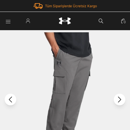
Tüm Siparişlerde Ücretsiz Kargo
Parola Yenileme
0
Giriş Yap
Parola yenileme isteği için e-posta adresinizi giriniz.
E-posta adresi
E-posta Adresi *
Şifre *
Parolayı Yenile
göster
Giriş Sayfasına Dön
Şifremi Unuttum
Zaten hesabın var mı? Giriş yap
Giriş Yap
Kayıt Ol
Under Armour'da yeni misiniz?
Üye Olmadan Devam Et