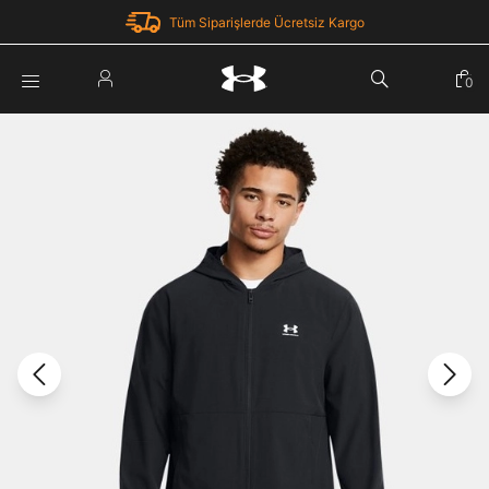
Tüm Siparişlerde Ücretsiz Kargo
Parola Yenileme
0
Giriş Yap
Parola yenileme isteği için e-posta adresinizi giriniz.
E-posta adresi
E-posta Adresi *
Şifre *
Parolayı Yenile
göster
Giriş Sayfasına Dön
Şifremi Unuttum
Zaten hesabın var mı? Giriş yap
Giriş Yap
Kayıt Ol
Under Armour'da yeni misiniz?
Üye Olmadan Devam Et