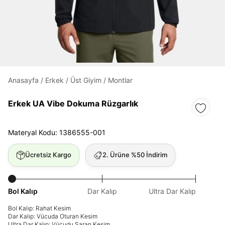
Daha hızlı ödeme.
Hızlı sipariş takibi.
Kolay iade ve değişim.
Anasayfa
/
Erkek
/
Üst Giyim
/
Montlar
Giriş Yap
Kayıt Ol
Erkek UA Vibe Dokuma Rüzgarlık
E-posta
Materyal Kodu: 1386555-001
Ücretsiz Kargo
2. Ürüne %50 İndirim
Şifre
göster
Bol Kalıp
Dar Kalıp
Ultra Dar Kalıp
Şifremi Unuttum
Beni Hatırla
Bol Kalıp: Rahat Kesim
Dar Kalıp: Vücuda Oturan Kesim
Ultra Dar Kalıp: Vücudu Saran Kesim