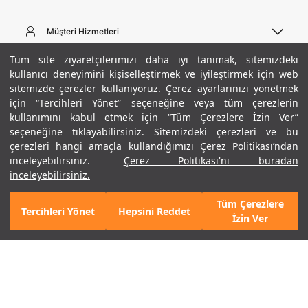
Telefon Desteği
444 02 00
Müşteri Hizmetleri
Pazartesi - Cuma 09:00 - 18:00
E-posta
Sipariş Sorgulama
Tüm site ziyaretçilerimizi daha iyi tanımak, sitemizdeki
bilgi@underarmour.com
Hakkımızda
Bize Ulaşın
kullanıcı deneyimini kişiselleştirmek ve iyileştirmek için web
sitemizde çerezler kullanıyoruz. Çerez ayarlarınızı yönetmek
Teslimat Bilgileri
Ticari Bilgiler
için “Tercihleri Yönet” seçeneğine veya tüm çerezlerin
İşlem Rehberi
UA Sosyal Medya
Hükümler ve Koşullar
kullanımını kabul etmek için “Tüm Çerezlere İzin Ver”
İade ve Değişimler
Gizlilik Politikası
seçeneğine tıklayabilirsiniz. Sitemizdeki çerezleri ve bu
Instagram
Sıkça Sorulan Sorular
Çerez Politikası
çerezleri hangi amaçla kullandığımızı Çerez Politikası’ndan
Popüler Kategoriler
Facebook
Beden Rehberi
inceleyebilirsiniz.
Çerez Politikası'nı buradan
Kariyer
Twitter
Site Haritası
Erkek Basketbol Ayakkabısı
inceleyebilirsiniz.
+ 2 Renk
ETBİS
YouTube
Mağazalar
Çocuk Basketbol Ayakkabısı
Tüm Çerezlere
Armour Club
Erkek Eşofman
Tercihleri Yönet
Hepsini Reddet
GELINCE HABER VER
İzin Ver
Kadın Spor Sütyeni
Kadın Tayt
Erkek Tişört
Erkek Koşu Ayakkabısı
©2021 Under Armour, Inc.
Kadın Koşu Ayakkabısı
Gizlilik Politikası
/
Çerez Politikası
/
Hüküm ve Koşullar
Çerezleri Yönet