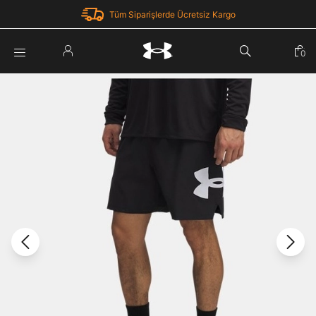
Tüm Siparişlerde Ücretsiz Kargo
Parola Yenileme
0
Giriş Yap
Parola yenileme isteği için e-posta adresinizi giriniz.
E-posta adresi
E-posta Adresi *
Şifre *
Parolayı Yenile
göster
Giriş Sayfasına Dön
Şifremi Unuttum
Zaten hesabın var mı? Giriş yap
Giriş Yap
Kayıt Ol
Under Armour'da yeni misiniz?
Üye Olmadan Devam Et