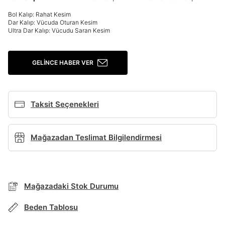
Giriş Yap
Bol Kalıp: Rahat Kesim
Ad*
Dar Kalıp: Vücuda Oturan Kesim
Ultra Dar Kalıp: Vücudu Saran Kesim
Soyad*
GELINCE HABER VER
Telefon Numarası*
Taksit Seçenekleri
BEDEN TABLOSU
Mağazadan Teslimat Bilgilendirmesi
E-posta Adresi*
TAKSİT SEÇENEKLERİ
Mağazada Bul
Şifre*
Banka
Kart
Taksit
Siparişinizin durumu hakkında bilgi alabilmek için
Mağazadaki Stok Durumu
Term Of Use
ipsum
sn
sn
aşağıdaki bilgileri giriniz.
göster
Stok Bildirimi
İşbankası
Maximum
6
Beden Tablosu
E-posta Adresi *
Akbank
Axess
4
SMS Onay Kodu
SMS Onay Kodu
En az 8 karakter
Bir küçük harf karakter