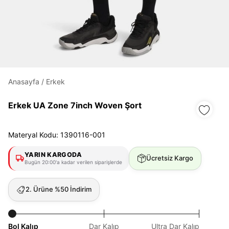
Daha hızlı ödeme.
Hızlı sipariş takibi.
Kolay iade ve değişim.
Anasayfa
/
Erkek
Giriş Yap
Kayıt Ol
Erkek UA Zone 7inch Woven Şort
E-posta
Materyal Kodu: 1390116-001
YARIN KARGODA
Ücretsiz Kargo
Bugün 20:00'a kadar verilen siparişlerde
Şifre
göster
2. Ürüne %50 İndirim
Şifremi Unuttum
Beni Hatırla
Bol Kalıp
Dar Kalıp
Ultra Dar Kalıp