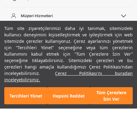
Telefon Desteği
444 02 00
Müşteri Hizmetleri
Pazartesi - Cuma 09:00 - 18:00
E-posta
Sipariş Sorgulama
Tüm site ziyaretçilerimizi daha iyi tanımak, sitemizdeki
bilgi@underarmour.com
Hakkımızda
Bize Ulaşın
kullanıcı deneyimini kişiselleştirmek ve iyileştirmek için web
sitemizde çerezler kullanıyoruz. Çerez ayarlarınızı yönetmek
Teslimat Bilgileri
Ticari Bilgiler
için “Tercihleri Yönet” seçeneğine veya tüm çerezlerin
İşlem Rehberi
UA Sosyal Medya
Hükümler ve Koşullar
kullanımını kabul etmek için “Tüm Çerezlere İzin Ver”
İade ve Değişimler
Gizlilik Politikası
seçeneğine tıklayabilirsiniz. Sitemizdeki çerezleri ve bu
Instagram
Sıkça Sorulan Sorular
Çerez Politikası
çerezleri hangi amaçla kullandığımızı Çerez Politikası’ndan
Popüler Kategoriler
Facebook
Beden Rehberi
inceleyebilirsiniz.
Çerez Politikası'nı buradan
Kariyer
Twitter
Site Haritası
Erkek Basketbol Ayakkabısı
inceleyebilirsiniz.
+ 1 Renk
ETBİS
YouTube
Mağazalar
Çocuk Basketbol Ayakkabısı
Tüm Çerezlere
Armour Club
Erkek Eşofman
Tercihleri Yönet
Hepsini Reddet
GELINCE HABER VER
İzin Ver
Kadın Spor Sütyeni
Kadın Tayt
Erkek Tişört
Erkek Koşu Ayakkabısı
©2021 Under Armour, Inc.
Kadın Koşu Ayakkabısı
Gizlilik Politikası
/
Çerez Politikası
/
Hüküm ve Koşullar
Çerezleri Yönet