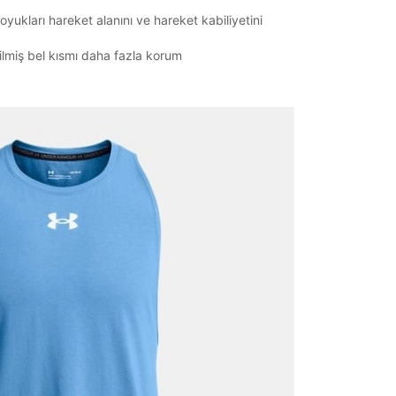
oyukları hareket alanını ve hareket kabiliyetini
rilmiş bel kısmı daha fazla korum
it
Mağazada Bul
z.