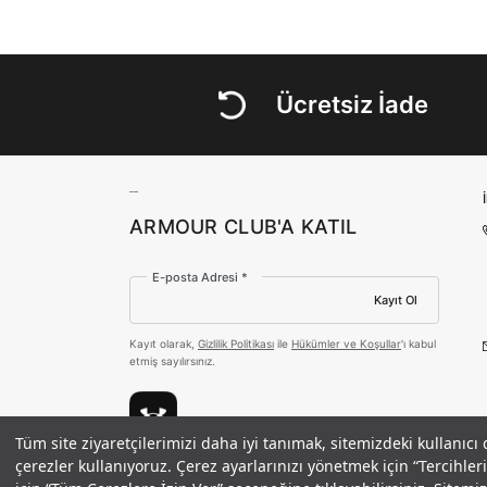
Ücretsiz İade
ARMOUR CLUB'A KATIL
E-posta Adresi *
Kayıt Ol
Kayıt olarak,
Gizlilik Politikası
ile
Hükümler ve Koşullar
'ı kabul
etmiş sayılırsınız.
Tüm site ziyaretçilerimizi daha iyi tanımak, sitemizdeki kullanıcı
Erkek UA Zone Atlet
çerezler kullanıyoruz. Çerez ayarlarınızı yönetmek için “Tercihl
Ödeme Yöntemleri