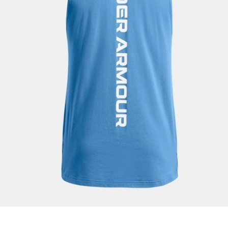
Bir rakam
Bir büyük harf
En az 1 özel karakter
Aşağıdakileri okudum ve kabul ediyorum:
Kişisel verileriniz
Aydınlatma Metni
,
Hüküm ve Koşullar
uyarınca işlenecektir. Kişisel verilerimin Doğuş
Perakende Satış Giyim ve Aksesuar Ticaret A.Ş.
tarafından ticari elektronik ileti gönderilmesi amacıyla
işlenmesini kabul ediyorum.
Sms
E-mail
Çağrı Merkezi / Arama
Kişisel verilerimin Doğuş Perakende Satış Giyim ve
Aksesuar Ticaret A.Ş. bünyesinde yer alan
markalara ait ürünlerin bana özel pazarlanması ve
Doğuş Grubu şirketlerinde bulunan pazarlama
verilerimin kişiselleştirilmiş reklamcılık faaliyeti
amacıyla işlenmesini kabul ediyorum.
Kimlik, iletişim ve müşteri işlem verilerimin alınan
internet sitesi altyapı hizmetlerinin sunucularının yurt
dışında bulunması sebebiyle yurt dışında mukim