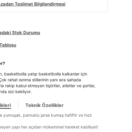
adan Teslimat Bilgilendirmesi
daki Stok Durumu
Tablosu
or?
, basketbolla yatıp basketbolla kalkanlar için
Çok rahat ısınma stillerinin yanı sıra sahada
a rakip kabul etmeyen tişörtler, atletler ve şortlar,
da sizi bekliyor.
kleri
Teknik Özellikler
 yumuşak, pamuklu jarse kumaş hafiftir ve hızlı
neyen yapı her açıdan mükemmel hareket kabiliyeti