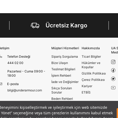
Amazon Inc. ve Google LLC. ile paylaşılmasını kabul
ediyorum.
Üye Ol
Ücretsiz Kargo
İletişim
Müşteri Hizmetleri
Hakkımızda
UA S
Med
Telefon Desteği
Sipariş Sorgulama
Ticari Bilgiler
444 02 00
Bize Ulaşın
Hükümler ve
Koşullar
Teslimat Bilgileri
Pazartesi - Cuma 09:00 -
Gizlilik Politikası
18:00
İşlem Rehberi
Çerez Politikası
İade ve Değişimler
E-posta
Kariyer
Sıkça Sorulan
bilgi@underarmour.com
Sorular
ETBİS
Beden Rehberi
Site Haritası
 deneyimini kişiselleştirmek ve iyileştirmek için web sitemizde
Mağazalar
eri Yönet” seçeneğine veya tüm çerezlerin kullanımını kabul etmek
GELINCE HABER VER
Armour Club