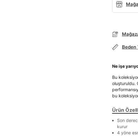
Mağaz
Mağaza
Parola Yenileme
Beden 
Parola yenileme isteği için e-posta adresinizi giriniz.
Ne işe yarıy
E-posta adresi
Bu koleksiyon
oluşturuldu. 
performansıyl
bu koleksiyon
Parolayı Yenile
Ürün Özelli
Son derece
Giriş Sayfasına Dön
kurur
4 yöne es
Zaten hesabın var mı? Giriş yap