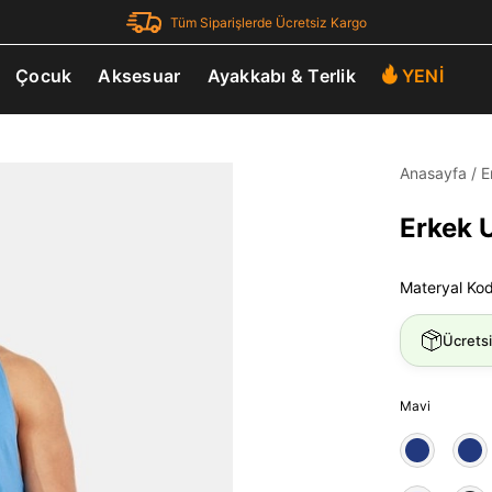
Tüm Siparişlerde Ücretsiz Kargo
Çocuk
Aksesuar
Ayakkabı & Terlik
YENİ
Anasayfa
/
E
Erkek 
Materyal Ko
Ücrets
Mavi