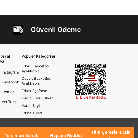
Güvenli Ödeme
osyal
Popüler Kategoriler
ya
Erkek Basketbol
Ayakkabısı
Instagram
Çocuk Basketbol
Facebook
Ayakkabısı
Erkek Eşofman
Twitter
Kadın Spor Sütyeni
YouTube
Kadın Tayt
Erkek Tişört
Erkek Koşu Ayakkabısı
Kadın Koşu Ayakkabısı
Tüm Çerezlere İzin
Tercihleri Yönet
Hepsini Reddet