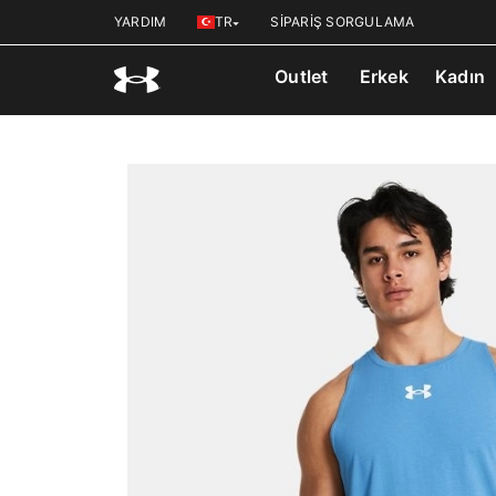
YARDIM
TR
SİPARİŞ SORGULAMA
Outlet
Erkek
Kadın