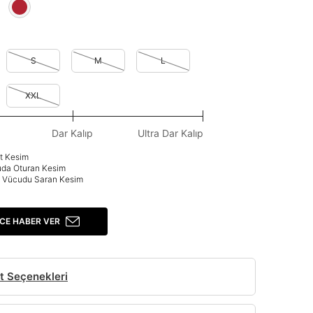
S
M
L
XXL
Dar Kalıp
Ultra Dar Kalıp
at Kesim
uda Oturan Kesim
p: Vücudu Saran Kesim
CE HABER VER
t Seçenekleri