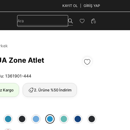
KAYIT OL
GIRIŞ YAP
0
rkek
UA Zone Atlet
du: 1361901-444
iz Kargo
2. Ürüne %50 İndirim