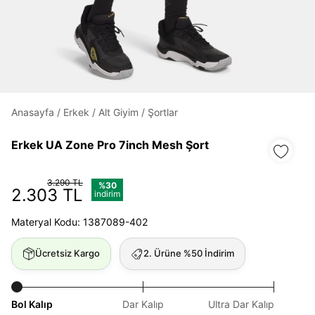
Daha hızlı ödeme.
Hızlı sipariş takibi.
Kolay iade ve değişim.
Anasayfa
/
Erkek
/
Alt Giyim
/
Şortlar
Giriş Yap
Kayıt Ol
Erkek UA Zone Pro 7inch Mesh Şort
E-posta
3.290 TL
%30
2.303 TL
indirim
Materyal Kodu: 1387089-402
Şifre
göster
Ücretsiz Kargo
2. Ürüne %50 İndirim
Şifremi Unuttum
Beni Hatırla
Bol Kalıp
Dar Kalıp
Ultra Dar Kalıp