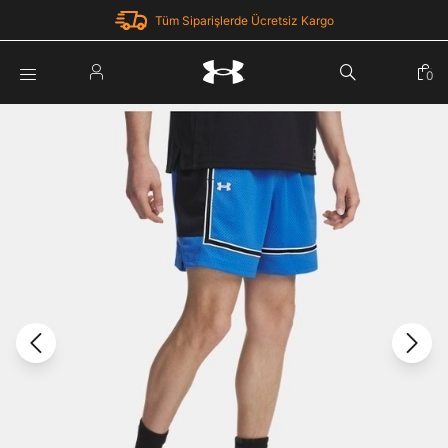
Tüm Siparişlerde Ücretsiz Kargo
Parola Yenileme
0
Giriş Yap
Parola yenileme isteği için e-posta adresinizi giriniz.
E-posta adresi
E-posta Adresi *
Şifre *
Parolayı Yenile
göster
Giriş Sayfasına Dön
Şifremi Unuttum
Zaten hesabın var mı? Giriş yap
Giriş Yap
Kayıt Ol
Under Armour'da yeni misiniz?
Üye Olmadan Devam Et