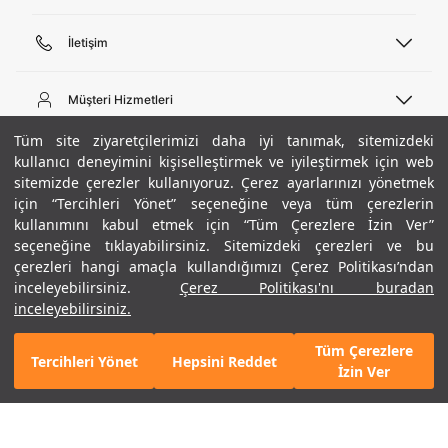
İletişim
Telefon Desteği
444 02 00
Müşteri Hizmetleri
Pazartesi - Cuma 09:00 - 18:00
E-posta
Sipariş Sorgulama
Tüm site ziyaretçilerimizi daha iyi tanımak, sitemizdeki
bilgi@underarmour.com
Hakkımızda
Bize Ulaşın
kullanıcı deneyimini kişiselleştirmek ve iyileştirmek için web
sitemizde çerezler kullanıyoruz. Çerez ayarlarınızı yönetmek
Teslimat Bilgileri
Ticari Bilgiler
için “Tercihleri Yönet” seçeneğine veya tüm çerezlerin
İşlem Rehberi
UA Sosyal Medya
Hükümler ve Koşullar
kullanımını kabul etmek için “Tüm Çerezlere İzin Ver”
İade ve Değişimler
Gizlilik Politikası
seçeneğine tıklayabilirsiniz. Sitemizdeki çerezleri ve bu
Instagram
Sıkça Sorulan Sorular
Çerez Politikası
çerezleri hangi amaçla kullandığımızı Çerez Politikası’ndan
Popüler Kategoriler
Facebook
Beden Rehberi
inceleyebilirsiniz.
Çerez Politikası'nı buradan
Kariyer
Twitter
Site Haritası
Erkek Basketbol Ayakkabısı
inceleyebilirsiniz.
+ 3 Renk
ETBİS
YouTube
Mağazalar
Çocuk Basketbol Ayakkabısı
Tüm Çerezlere
Armour Club
Erkek Eşofman
Tercihleri Yönet
Hepsini Reddet
3.290 TL
%30
SEPETE EKLE
İzin Ver
indirim
2.303 TL
Kadın Spor Sütyeni
Kadın Tayt
Erkek Tişört