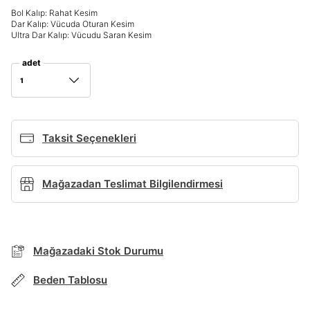
Bol Kalıp: Rahat Kesim
Giriş Yap
Dar Kalıp: Vücuda Oturan Kesim
Ad*
Ultra Dar Kalıp: Vücudu Saran Kesim
adet
1
Soyad*
Taksit Seçenekleri
Telefon Numarası*
BEDEN TABLOSU
Mağazadan Teslimat Bilgilendirmesi
E-posta Adresi*
TAKSİT SEÇENEKLERİ
Mağazada Bul
Mağazadaki Stok Durumu
Şifre*
Banka
Kart
Taksit
Siparişinizin durumu hakkında bilgi alabilmek için
göster
Term Of Use
ipsum
Beden Tablosu
sn
sn
aşağıdaki bilgileri giriniz.
Stok Bildirimi
İşbankası
Maximum
6
E-posta Adresi *