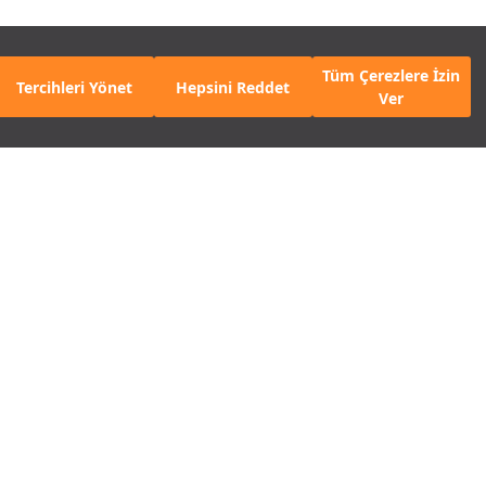
Tüm Çerezlere İzin
Tercihleri Yönet
Hepsini Reddet
Ver
osyal
Popüler Kategoriler
ya
Erkek Basketbol
Ayakkabısı
Instagram
Çocuk Basketbol
Facebook
Ayakkabısı
Erkek Eşofman
Twitter
Kadın Spor Sütyeni
YouTube
Kadın Tayt