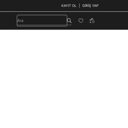
KAYIT OL
GIRIŞ YAP
0