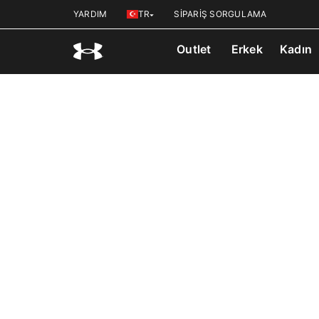
YARDIM
TR
SİPARİŞ SORGULAMA
Outlet
Erkek
Kadın