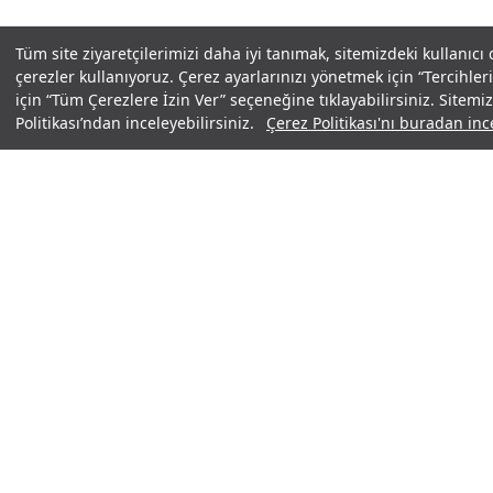
Tüm site ziyaretçilerimizi daha iyi tanımak, sitemizdeki kullanıcı
çerezler kullanıyoruz. Çerez ayarlarınızı yönetmek için “Tercihl
için “Tüm Çerezlere İzin Ver” seçeneğine tıklayabilirsiniz. Sitem
Politikası’ndan inceleyebilirsiniz.
Çerez Politikası'nı buradan ince
ARMOUR CLUB'A KATIL
E-posta Adresi *
Kayıt Ol
Kayıt olarak,
Gizlilik Politikası
ile
Hükümler ve Koşullar
'ı kabul
etmiş sayılırsınız.