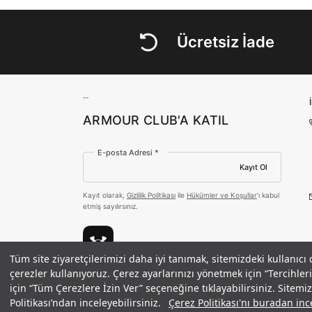
Ücretsiz İade
ARMOUR CLUB'A KATIL
E-posta Adresi *
Kayıt Ol
Kayıt olarak,
Gizlilik Politikası
ile
Hükümler ve Koşullar
'ı kabul
etmiş sayılırsınız.
Tüm site ziyaretçilerimizi daha iyi tanımak, sitemizdeki kullanıcı
Kadın Campus Core Kısa Kollu T-shi
çerezler kullanıyoruz. Çerez ayarlarınızı yönetmek için “Tercihl
Ödeme Yöntemleri
için “Tüm Çerezlere İzin Ver” seçeneğine tıklayabilirsiniz. Sitem
Politikası’ndan inceleyebilirsiniz.
Çerez Politikası'nı buradan ince