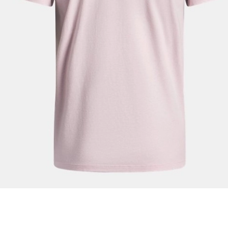
En az 1 özel karakter
Aşağıdakileri okudum ve kabul ediyorum:
Kişisel verileriniz
Aydınlatma Metni
,
Hüküm ve Koşullar
uyarınca işlenecektir. Kişisel verilerimin Doğuş
Perakende Satış Giyim ve Aksesuar Ticaret A.Ş.
tarafından ticari elektronik ileti gönderilmesi amacıyla
işlenmesini kabul ediyorum.
Sms
E-mail
Çağrı Merkezi / Arama
Kişisel verilerimin Doğuş Perakende Satış Giyim ve
Aksesuar Ticaret A.Ş. bünyesinde yer alan
markalara ait ürünlerin bana özel pazarlanması ve
Doğuş Grubu şirketlerinde bulunan pazarlama
verilerimin kişiselleştirilmiş reklamcılık faaliyeti
amacıyla işlenmesini kabul ediyorum.
Kimlik, iletişim ve müşteri işlem verilerimin alınan
internet sitesi altyapı hizmetlerinin sunucularının yurt
dışında bulunması sebebiyle yurt dışında mukim
Amazon Inc. ve Google LLC. ile paylaşılmasını kabul