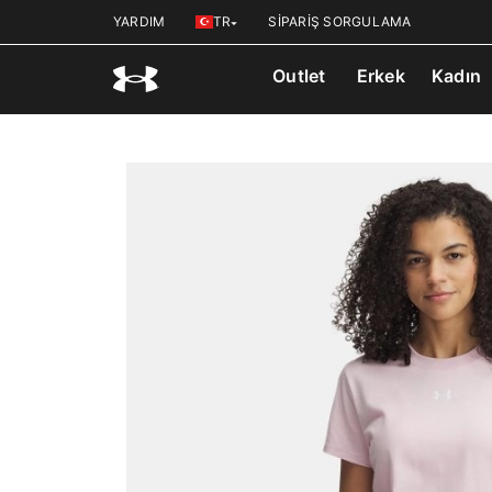
YARDIM
TR
SİPARİŞ SORGULAMA
Outlet
Erkek
Kadın