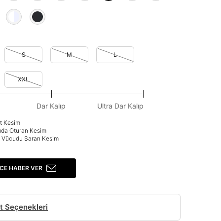
S
M
L
XXL
Dar Kalıp
Ultra Dar Kalıp
at Kesim
uda Oturan Kesim
p: Vücudu Saran Kesim
CE HABER VER
t Seçenekleri