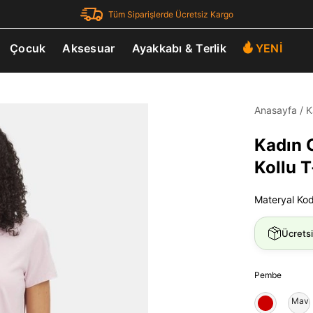
Tüm Siparişlerde Ücretsiz Kargo
Çocuk
Aksesuar
Ayakkabı & Terlik
YENİ
Anasayfa
/
K
Kadın 
Kollu T
Materyal Ko
Ücrets
Pembe
Mavi