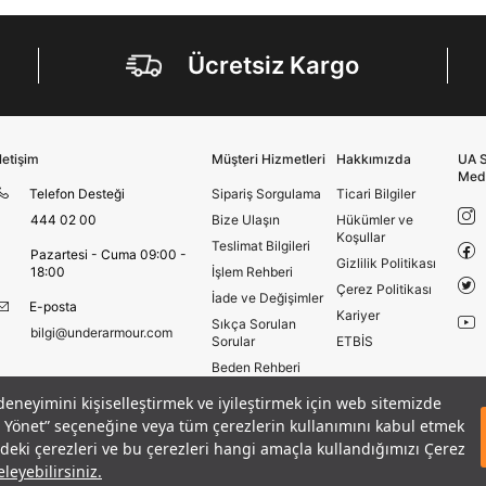
ediyorum.
Üye Ol
Ücretsiz Kargo
İletişim
Müşteri Hizmetleri
Hakkımızda
UA S
Med
Telefon Desteği
Sipariş Sorgulama
Ticari Bilgiler
444 02 00
Bize Ulaşın
Hükümler ve
Koşullar
Teslimat Bilgileri
Pazartesi - Cuma 09:00 -
Gizlilik Politikası
18:00
İşlem Rehberi
Çerez Politikası
İade ve Değişimler
E-posta
Kariyer
Sıkça Sorulan
bilgi@underarmour.com
Sorular
ETBİS
Beden Rehberi
Site Haritası
 deneyimini kişiselleştirmek ve iyileştirmek için web sitemizde
rt
Mağazalar
eri Yönet” seçeneğine veya tüm çerezlerin kullanımını kabul etmek
GELINCE HABER VER
Armour Club
izdeki çerezleri ve bu çerezleri hangi amaçla kullandığımızı Çerez
leyebilirsiniz.