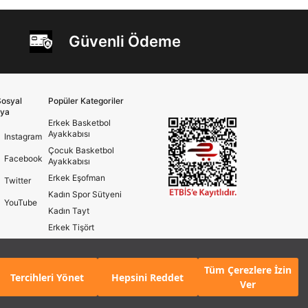
Güvenli Ödeme
osyal
Popüler Kategoriler
ya
Erkek Basketbol
Ayakkabısı
Instagram
Çocuk Basketbol
Facebook
Ayakkabısı
Erkek Eşofman
Twitter
Kadın Spor Sütyeni
YouTube
Kadın Tayt
Erkek Tişört
Erkek Koşu Ayakkabısı
Kadın Koşu Ayakkabısı
Tüm Çerezlere İzin
Tercihleri Yönet
Hepsini Reddet
Ver