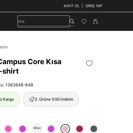
KAYIT OL
GIRIŞ YAP
0
adın
Campus Core Kısa
-shirt
du: 1383648-648
iz Kargo
2. Ürüne %50 İndirim
Mavi