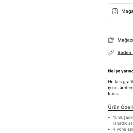
Mağaz
Parola Yenileme
Mağaza
Parola yenileme isteği için e-posta adresinizi giriniz.
Beden 
E-posta adresi
Ne işe yarıy
Herkes grafi
iyisini ürete
kurur.
Parolayı Yenile
Ürün Özelli
Giriş Sayfasına Dön
Yumuşacık
rahatlık sa
Zaten hesabın var mı? Giriş yap
4 yöne esn