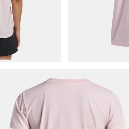
Tümünü Gör
Şifremi Unuttum
Beni Hatırla
Kapat
Giriş Yap
Kapat
Ad*
Soyad*
Telefon Numarası*
E-posta Adresi*
Şifre*
göster
En az 8 karakter
Bir küçük harf karakter
Bir rakam
Bir büyük harf