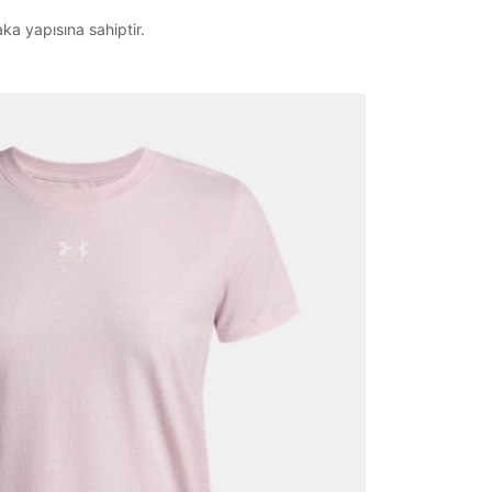
aka yapısına sahiptir.
it
Mağazada Bul
z.