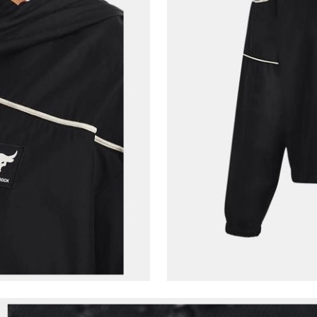
Çağrı Merkezi / Arama
Kişisel verilerimin Doğuş Perakende Satış Giyim ve
Aksesuar Ticaret A.Ş. bünyesinde yer alan
markalara ait ürünlerin bana özel pazarlanması ve
Doğuş Grubu şirketlerinde bulunan pazarlama
verilerimin kişiselleştirilmiş reklamcılık faaliyeti
amacıyla işlenmesini kabul ediyorum.
Kimlik, iletişim ve müşteri işlem verilerimin alınan
internet sitesi altyapı hizmetlerinin sunucularının yurt
dışında bulunması sebebiyle yurt dışında mukim
Amazon Inc. ve Google LLC. ile paylaşılmasını kabul
ediyorum.
Üye Ol