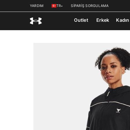
YARDIM
TR
SİPARİŞ SORGULAMA
Outlet
Erkek
Kadın