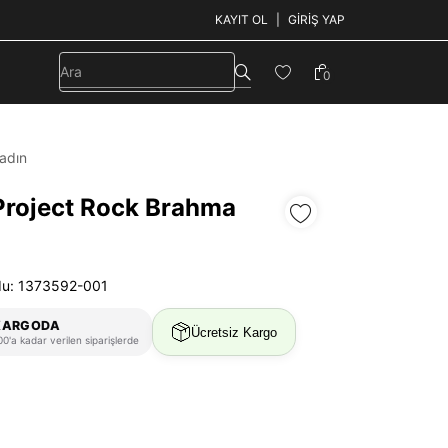
KAYIT OL
GIRIŞ YAP
0
adın
Project Rock Brahma
du: 1373592-001
KARGODA
Ücretsiz Kargo
0'a kadar verilen siparişlerde