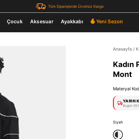
Tüm Siparişlerde Ücretsiz Kargo
Çocuk
Aksesuar
Ayakkabı
Yeni Sezon
Anasayfa
/
K
Kadın 
Mont
Materyal Ko
YARIN 
Bugün 20:0
Siyah