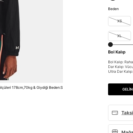
Beden
XS
XL
Bol Kalıp
Bol Kalıp: Rah
Dar Kalıp: Vüc
Ultra Dar Kalı
lçüleri 178cm,70kg & Giydiği Beden:S
GELIN
Taksi
Mağaz