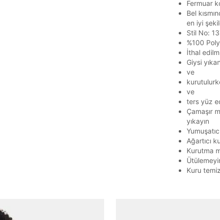
Fermuar ko
Bel kısmınd
en iyi şek
Stil No: 
%100 Poly
İthal edilmi
Giysi yıka
Parola Yenileme
ve
kurutulurk
ve
Parola yenileme isteği için e-posta adresinizi giriniz.
ters yüz ed
Çamaşır ma
E-posta adresi
yıkayın
Yumuşatıc
Ağartıcı k
Kurutma m
Ütülemeyi
Parolayı Yenile
Kuru temi
Giriş Sayfasına Dön
Zaten hesabın var mı? Giriş yap