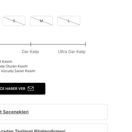
S
M
L
Dar Kalıp
Ultra Dar Kalıp
at Kesim
uda Oturan Kesim
p: Vücudu Saran Kesim
CE HABER VER
t Seçenekleri
adan Teslimat Bilgilendirmesi