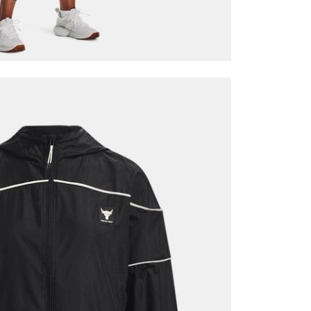
Mağazada Bul
z.