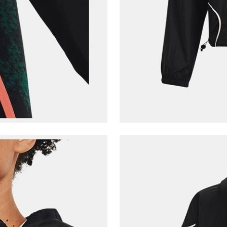
E-posta Adresi*
Şifre*
göster
En az 8 karakter
Bir küçük harf karakter
Bir rakam
Bir büyük harf
En az 1 özel karakter
Aşağıdakileri okudum ve kabul ediyorum:
Kişisel verileriniz
Aydınlatma Metni
,
Hüküm ve Koşullar
uyarınca işlenecektir. Kişisel verilerimin Doğuş
Perakende Satış Giyim ve Aksesuar Ticaret A.Ş.
tarafından ticari elektronik ileti gönderilmesi amacıyla
işlenmesini kabul ediyorum.
Sms
E-mail