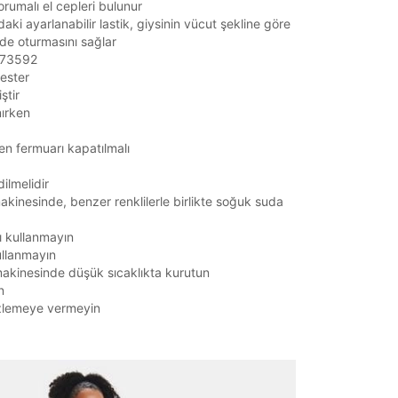
rumalı el cepleri bulunur
aki ayarlanabilir lastik, giysinin vücut şekline göre
ilde oturmasını sağlar
1373592
ester
ştir
nırken
en fermuarı kapatılmalı
ilmelidir
kinesinde, benzer renklilerle birlikte soğuk suda
ı kullanmayın
ullanmayın
akinesinde düşük sıcaklıkta kurutun
n
zlemeye vermeyin