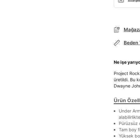
Mağaza
Beden 
Ne işe yarıy
Project Rock 
üretildi. Bu 
Dwayne John
Ürün Özelli
Under Armo
alabilirli
Pürüzsüz d
Tam boy fi
Yüksek bo