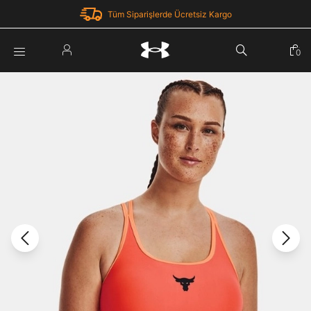
Tüm Siparişlerde Ücretsiz Kargo
Parola Yenileme
0
Giriş Yap
Parola yenileme isteği için e-posta adresinizi giriniz.
E-posta adresi
E-posta Adresi *
Şifre *
Parolayı Yenile
göster
Giriş Sayfasına Dön
Şifremi Unuttum
Zaten hesabın var mı? Giriş yap
Giriş Yap
Kayıt Ol
Under Armour'da yeni misiniz?
Üye Olmadan Devam Et