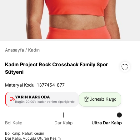
Daha hızlı ödeme.
Hızlı sipariş takibi.
Anasayfa
/
Kadın
Kolay iade ve değişim.
Kadın Project Rock Crossback Family Spor
Giriş Yap
Kayıt Ol
Sütyeni
Materyal Kodu: 1377454-877
E-posta
YARIN KARGODA
Ücretsiz Kargo
Bugün 20:00'a kadar verilen siparişlerde
Şifre
göster
Bol Kalıp
Dar Kalıp
Ultra Dar Kalıp
Bol Kalıp: Rahat Kesim
Şifremi Unuttum
Beni Hatırla
Dar Kalıp: Vücuda Oturan Kesim