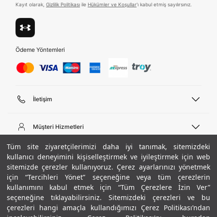
Kayıt olarak,
Gizlilik Politikası
ile
Hükümler ve Koşullar
'ı kabul etmiş sayılırsınız.
Ödeme Yöntemleri
İletişim
Telefon Desteği
444 02 00
Müşteri Hizmetleri
Pazartesi - Cuma 09:00 - 18:00
E-posta
Sipariş Sorgulama
Tüm site ziyaretçilerimizi daha iyi tanımak, sitemizdeki
bilgi@underarmour.com
Hakkımızda
Bize Ulaşın
kullanıcı deneyimini kişiselleştirmek ve iyileştirmek için web
sitemizde çerezler kullanıyoruz. Çerez ayarlarınızı yönetmek
Teslimat Bilgileri
Ticari Bilgiler
için “Tercihleri Yönet” seçeneğine veya tüm çerezlerin
İşlem Rehberi
UA Sosyal Medya
Hükümler ve Koşullar
kullanımını kabul etmek için “Tüm Çerezlere İzin Ver”
İade ve Değişimler
Gizlilik Politikası
seçeneğine tıklayabilirsiniz. Sitemizdeki çerezleri ve bu
Instagram
Sıkça Sorulan Sorular
Çerez Politikası
çerezleri hangi amaçla kullandığımızı Çerez Politikası’ndan
Popüler Kategoriler
Facebook
Beden Rehberi