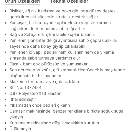
Ürün Özellikleri
Teknik Özellikler
Banka
Kart
Taksit
Siparişinizin durumu hakkında bilgi alabilmek için
En az 8 karakter
Bir küçük harf karakter
Term Of Use
ipsum
Bisiklet, ağırlık kaldırma ve boks gibi orta düzey destek
sn
sn
aşağıdaki bilgileri giriniz.
Bir rakam
Bir büyük harf
gerektiren aktivitelerde stratejik destek sağlar.
Stok Bildirimi
İşbankası
Maximum
6
En az 1 özel karakter
Yumuşak, hızlı kuruyan kuplar ekstra yapı ve koruma
E-posta Adresi *
Akbank
Axess
4
SMS Onay Kodu
SMS Onay Kodu
sağlarken delikler nefes alabilirliği artırır
Beden Seçin
Ürün stoklara geldiğinde
mail adresinize
Sağ ve Sol işaretli, çıkarılabilir kuplar bulunur
Ziraat Bankası
Ziraat Bankası
4
Aşağıdakileri okudum ve kabul ediyorum:
Yenilenmiş anahtar deliği ayrıntısına sahip çapraz askılar
bildirim göndereceğiz.
Sipariş Numaranız *
Bilgilerinizi güncellemek için lütfen telefonunuza SMS
Bilgilerinizi güncellemek için lütfen telefonunuza SMS
Kapat
Kapat
sayesinde daha kolay giyilip çıkarılabilir
Kişisel verileriniz
Aydınlatma Metni
,
Hüküm ve Koşullar
QNB
QNB
4
ile gelen kodu girerek telefon numaranızı doğrulayın.
ile gelen kodu girerek telefon numaranızı doğrulayın.
Mağazada Bul
Yenilenen iç yapı, pedleri hem kullanım hem de yıkama
uyarınca işlenecektir. Kişisel verilerimin Doğuş
AnadoluBank
World
3
Perakende Satış Giyim ve Aksesuar Ticaret A.Ş.
sırasında sabit tutmaya yardımcı olur
Kapat
tarafından ticari elektronik ileti gönderilmesi amacıyla
Elastik bant çok pürüzsüz ve yumuşaktır
Sorgula
işlenmesini kabul ediyorum.
Son derece pürüzsüz, çift katmanlı HeatGear® kumaş tende
olağanüstü bir his uyandırır
Sms
GÖNDER
GÖNDER
Malzeme ter tutmaz ve çok hızlı kurur
E-mail
Stil No: 1377454
Kapat
Çağrı Merkezi / Arama
%87 Polyester/%13 Elastan
İthal edilmiştir
Kişisel verilerimin Doğuş Perakende Satış Giyim ve
Yıkamadan önce pedleri çıkarın
Aksesuar Ticaret A.Ş. bünyesinde yer alan
markalara ait ürünlerin bana özel pazarlanması ve
Çamaşır makinesinde, benzer renklilerle birlikte soğuk suda
Doğuş Grubu şirketlerinde bulunan pazarlama
yıkayın
verilerimin kişiselleştirilmiş reklamcılık faaliyeti
Kurutma makinesinde düşük sıcaklıkta kurutun
amacıyla işlenmesini kabul ediyorum.
Ütülemeyin
Kapat