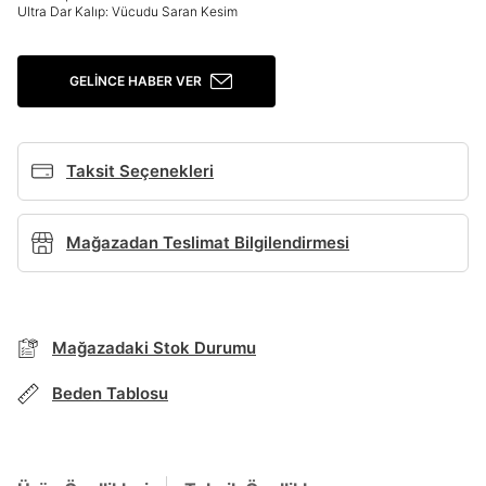
Ultra Dar Kalıp: Vücudu Saran Kesim
Giriş Yap
GELINCE HABER VER
Ad*
Taksit Seçenekleri
Soyad*
Mağazadan Teslimat Bilgilendirmesi
Telefon Numarası*
Mağazadaki Stok Durumu
E-posta Adresi*
BEDEN TABLOSU
Beden Tablosu
Şifre*
TAKSİT SEÇENEKLERİ
göster
Mağazada Bul