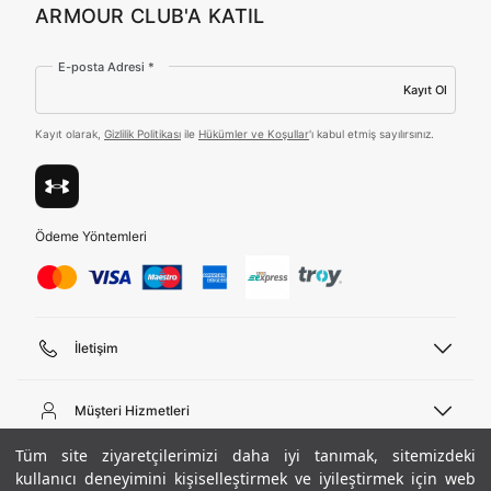
Hangi bölgede alışveriş yapmak istersin?
Amazon Inc. ve Google LLC. ile paylaşılmasını kabul
ARMOUR CLUB'A KATIL
ediyorum.
E-posta Adresi *
Üye Ol
Kayıt Ol
Kayıt olarak,
Gizlilik Politikası
ile
Hükümler ve Koşullar
'ı kabul etmiş sayılırsınız.
Birleşik Krallık
Türkiye
Ödeme Yöntemleri
Tümünü Gör
İletişim
Telefon Desteği
444 02 00
Müşteri Hizmetleri
Pazartesi - Cuma 09:00 - 18:00
E-posta
Sipariş Sorgulama
Tüm site ziyaretçilerimizi daha iyi tanımak, sitemizdeki
bilgi@underarmour.com
Hakkımızda
Bize Ulaşın
kullanıcı deneyimini kişiselleştirmek ve iyileştirmek için web