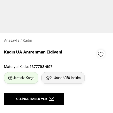
Daha hızlı ödeme.
Hızlı sipariş takibi.
Kolay iade ve değişim.
Anasayfa
/
Kadın
Giriş Yap
Kayıt Ol
Kadın UA Antrenman Eldiveni
E-posta
Materyal Kodu: 1377798-697
Şifre
Ücretsiz Kargo
2. Ürüne %50 İndirim
göster
Şifremi Unuttum
Beni Hatırla
GELINCE HABER VER
Giriş Yap