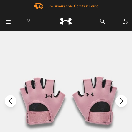
Tüm Siparişlerde Ücretsiz Kargo
Parola Yenileme
0
Giriş Yap
Parola yenileme isteği için e-posta adresinizi giriniz.
E-posta adresi
E-posta Adresi *
Şifre *
Parolayı Yenile
göster
Giriş Sayfasına Dön
Şifremi Unuttum
Zaten hesabın var mı? Giriş yap
Giriş Yap
Kayıt Ol
Under Armour'da yeni misiniz?
Üye Olmadan Devam Et