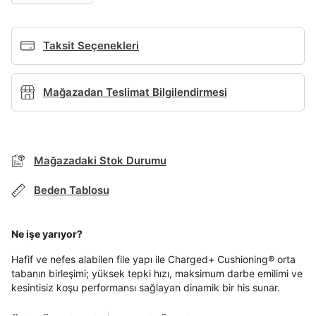
Giriş Yap
Ad*
Taksit Seçenekleri
Soyad*
Mağazadan Teslimat Bilgilendirmesi
Telefon Numarası*
Mağazadaki Stok Durumu
Beden Tablosu
E-posta Adresi*
TAKSİT SEÇENEKLERİ
Mağazada Bul
Ne işe yarıyor?
Şifre*
Banka
Kart
Taksit
Siparişinizin durumu hakkında bilgi alabilmek için
Hafif ve nefes alabilen file yapı ile Charged+ Cushioning® orta
Term Of Use
ipsum
sn
sn
BEDEN TABLOSU
aşağıdaki bilgileri giriniz.
tabanın birleşimi; yüksek tepki hızı, maksimum darbe emilimi ve
göster
Stok Bildirimi
İşbankası
Maximum
6
kesintisiz koşu performansı sağlayan dinamik bir his sunar.
E-posta Adresi *
Akbank
Axess
4
SMS Onay Kodu
SMS Onay Kodu
En az 8 karakter
Bir küçük harf karakter