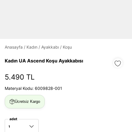
Daha hızlı ödeme.
Hızlı sipariş takibi.
Kolay iade ve değişim.
Anasayfa
/
Kadın
/
Ayakkabı
/
Koşu
Giriş Yap
Kayıt Ol
Kadın UA Ascend Koşu Ayakkabısı
E-posta
5.490 TL
Materyal Kodu: 6009828-001
Şifre
Ücretsiz Kargo
göster
Şifremi Unuttum
adet
Beni Hatırla
1