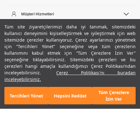
Telefon Desteği
444 02 00
Müşteri Hizmetleri
Pazartesi - Cuma 09:00 - 18:00
E-posta
Sipariş Sorgulama
Tüm site ziyaretçilerimizi daha iyi tanımak, sitemizdeki
bilgi@underarmour.com
Hakkımızda
Bize Ulaşın
kullanıcı deneyimini kişiselleştirmek ve iyileştirmek için web
sitemizde çerezler kullanıyoruz. Çerez ayarlarınızı yönetmek
Teslimat Bilgileri
Ticari Bilgiler
için “Tercihleri Yönet” seçeneğine veya tüm çerezlerin
İşlem Rehberi
UA Sosyal Medya
Hükümler ve Koşullar
kullanımını kabul etmek için “Tüm Çerezlere İzin Ver”
İade ve Değişimler
Gizlilik Politikası
seçeneğine tıklayabilirsiniz. Sitemizdeki çerezleri ve bu
Instagram
Sıkça Sorulan Sorular
Çerez Politikası
çerezleri hangi amaçla kullandığımızı Çerez Politikası’ndan
Popüler Kategoriler
Facebook
Beden Rehberi
inceleyebilirsiniz.
Çerez Politikası'nı buradan
Kariyer
Twitter
Site Haritası
Erkek Basketbol Ayakkabısı
inceleyebilirsiniz.
+ 6 Renk
Beden Seçimi
39
ETBİS
YouTube
Mağazalar
Çocuk Basketbol Ayakkabısı
Tüm Çerezlere
Armour Club
Erkek Eşofman
Tercihleri Yönet
Hepsini Reddet
SEPETE EKLE
5.490 TL
İzin Ver
Kadın Spor Sütyeni
Kadın Tayt
Erkek Tişört
Erkek Koşu Ayakkabısı
©2021 Under Armour, Inc.
Kadın Koşu Ayakkabısı
Gizlilik Politikası
/
Çerez Politikası
/
Hüküm ve Koşullar
Çerezleri Yönet