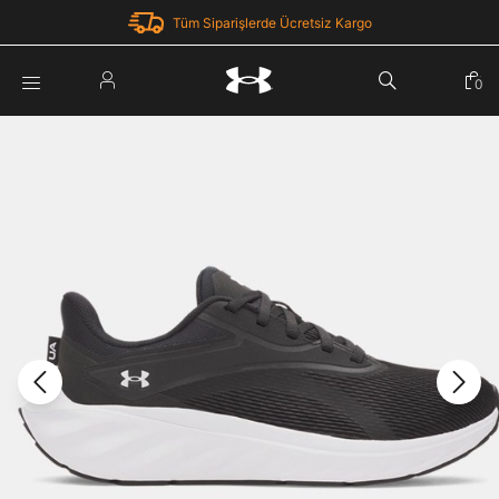
Tüm Siparişlerde Ücretsiz Kargo
Parola Yenileme
0
Giriş Yap
Parola yenileme isteği için e-posta adresinizi giriniz.
E-posta adresi
E-posta Adresi *
Şifre *
Parolayı Yenile
göster
Giriş Sayfasına Dön
Şifremi Unuttum
Zaten hesabın var mı? Giriş yap
Giriş Yap
Kayıt Ol
Under Armour'da yeni misiniz?
Üye Olmadan Devam Et