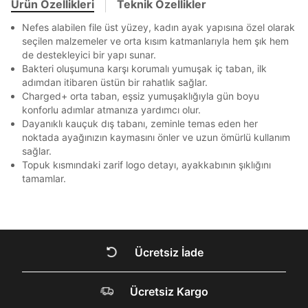
Beden Seçin
Ürün Özellikleri
Teknik Özellikler
Ürün stoklara geldiğinde
mail adresinize
Bir rakam
Bir büyük harf
Ziraat Bankası
Ziraat Bankası
4
Kapat
bildirim göndereceğiz.
Sipariş Numaranız *
En az 1 özel karakter
Bilgilerinizi güncellemek için lütfen telefonunuza SMS
Bilgilerinizi güncellemek için lütfen telefonunuza SMS
Nefes alabilen file üst yüzey, kadın ayak yapısına özel olarak
Kapat
Kapat
QNB
QNB
4
ile gelen kodu girerek telefon numaranızı doğrulayın.
ile gelen kodu girerek telefon numaranızı doğrulayın.
seçilen malzemeler ve orta kısım katmanlarıyla hem şık hem
Mağazada Bul
de destekleyici bir yapı sunar.
AnadoluBank
World
3
Kapat
Aşağıdakileri okudum ve kabul ediyorum:
Bakteri oluşumuna karşı korumalı yumuşak iç taban, ilk
Sorgula
adımdan itibaren üstün bir rahatlık sağlar.
Kişisel verileriniz
Aydınlatma Metni
,
Hüküm ve Koşullar
Charged+ orta taban, eşsiz yumuşaklığıyla gün boyu
uyarınca işlenecektir. Kişisel verilerimin Doğuş
Perakende Satış Giyim ve Aksesuar Ticaret A.Ş.
konforlu adımlar atmanıza yardımcı olur.
GÖNDER
GÖNDER
tarafından ticari elektronik ileti gönderilmesi amacıyla
Dayanıklı kauçuk dış tabanı, zeminle temas eden her
Kapat
işlenmesini kabul ediyorum.
noktada ayağınızın kaymasını önler ve uzun ömürlü kullanım
sağlar.
Sms
Topuk kısmındaki zarif logo detayı, ayakkabının şıklığını
E-mail
tamamlar.
Çağrı Merkezi / Arama
Kişisel verilerimin Doğuş Perakende Satış Giyim ve
Aksesuar Ticaret A.Ş. bünyesinde yer alan
markalara ait ürünlerin bana özel pazarlanması ve
Doğuş Grubu şirketlerinde bulunan pazarlama
Ücretsiz İade
verilerimin kişiselleştirilmiş reklamcılık faaliyeti
amacıyla işlenmesini kabul ediyorum.
DOĞRU UNDER
Kimlik, iletişim ve müşteri işlem verilerimin alınan
Ücretsiz Kargo
ARMOUR SİTESİNDE
internet sitesi altyapı hizmetlerinin sunucularının yurt