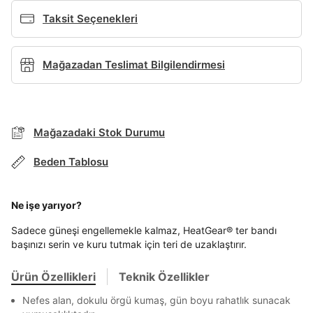
Giriş Yap
Taksit Seçenekleri
Ad*
Mağazadan Teslimat Bilgilendirmesi
Soyad*
Mağazadaki Stok Durumu
Telefon Numarası*
Beden Tablosu
E-posta Adresi*
Ne işe yarıyor?
TAKSİT SEÇENEKLERİ
Sadece güneşi engellemekle kalmaz, HeatGear® ter bandı
başınızı serin ve kuru tutmak için teri de uzaklaştırır.
Mağazada Bul
Şifre*
Banka
Kart
Taksit
Siparişinizin durumu hakkında bilgi alabilmek için
Term Of Use
ipsum
sn
sn
BEDEN TABLOSU
aşağıdaki bilgileri giriniz.
göster
Ürün Özellikleri
Teknik Özellikler
Stok Bildirimi
İşbankası
Maximum
6
E-posta Adresi *
Nefes alan, dokulu örgü kumaş, gün boyu rahatlık sunacak
Akbank
Axess
4
SMS Onay Kodu
SMS Onay Kodu
En az 8 karakter
Bir küçük harf karakter