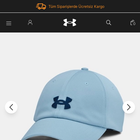
Tüm Siparişlerde Ücretsiz Kargo
Parola Yenileme
0
Giriş Yap
Parola yenileme isteği için e-posta adresinizi giriniz.
E-posta adresi
E-posta Adresi *
Şifre *
Parolayı Yenile
göster
Giriş Sayfasına Dön
Şifremi Unuttum
Zaten hesabın var mı? Giriş yap
Giriş Yap
Kayıt Ol
Under Armour'da yeni misiniz?
Üye Olmadan Devam Et