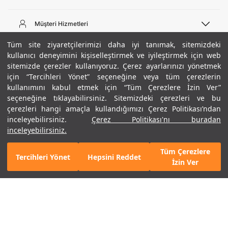
Telefon Desteği
444 02 00
Müşteri Hizmetleri
Pazartesi - Cuma 09:00 - 18:00
E-posta
Sipariş Sorgulama
Tüm site ziyaretçilerimizi daha iyi tanımak, sitemizdeki
bilgi@underarmour.com
Hakkımızda
Bize Ulaşın
kullanıcı deneyimini kişiselleştirmek ve iyileştirmek için web
sitemizde çerezler kullanıyoruz. Çerez ayarlarınızı yönetmek
Teslimat Bilgileri
Ticari Bilgiler
için “Tercihleri Yönet” seçeneğine veya tüm çerezlerin
İşlem Rehberi
UA Sosyal Medya
Hükümler ve Koşullar
kullanımını kabul etmek için “Tüm Çerezlere İzin Ver”
İade ve Değişimler
Gizlilik Politikası
seçeneğine tıklayabilirsiniz. Sitemizdeki çerezleri ve bu
Instagram
Sıkça Sorulan Sorular
Çerez Politikası
çerezleri hangi amaçla kullandığımızı Çerez Politikası’ndan
Popüler Kategoriler
Facebook
Beden Rehberi
inceleyebilirsiniz.
Çerez Politikası'nı buradan
Kariyer
Twitter
Site Haritası
Erkek Basketbol Ayakkabısı
inceleyebilirsiniz.
+ 14 Renk
ETBİS
YouTube
Mağazalar
Çocuk Basketbol Ayakkabısı
Tüm Çerezlere
Armour Club
Erkek Eşofman
Tercihleri Yönet
Hepsini Reddet
GELINCE HABER VER
İzin Ver
Kadın Spor Sütyeni
Kadın Tayt
Erkek Tişört
Erkek Koşu Ayakkabısı
©2021 Under Armour, Inc.
Kadın Koşu Ayakkabısı
Gizlilik Politikası
/
Çerez Politikası
/
Hüküm ve Koşullar
Çerezleri Yönet