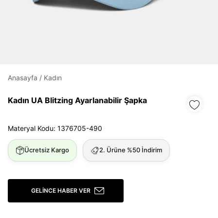
Daha hızlı ödeme.
Hızlı sipariş takibi.
Kolay iade ve değişim.
Anasayfa
/
Kadın
Giriş Yap
Kayıt Ol
Kadın UA Blitzing Ayarlanabilir Şapka
E-posta
Materyal Kodu: 1376705-490
Ücretsiz Kargo
2. Ürüne %50 İndirim
Şifre
göster
GELINCE HABER VER
Şifremi Unuttum
Beni Hatırla