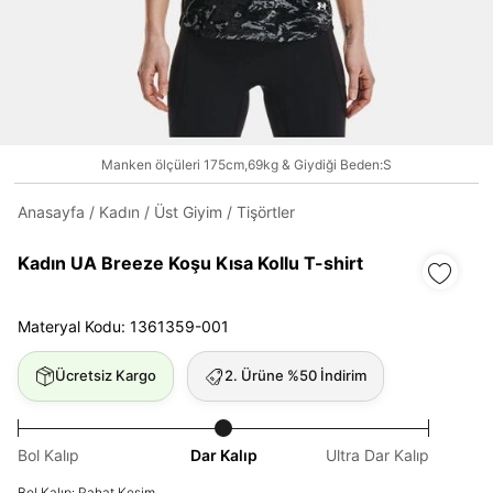
Daha hızlı ödeme.
Hızlı sipariş takibi.
Kolay iade ve değişim.
Manken ölçüleri 175cm,69kg & Giydiği Beden:S
Giriş Yap
Kayıt Ol
Anasayfa
/
Kadın
/
Üst Giyim
/
Tişörtler
Kadın UA Breeze Koşu Kısa Kollu T-shirt
E-posta
Materyal Kodu: 1361359-001
Şifre
Ücretsiz Kargo
2. Ürüne %50 İndirim
göster
Şifremi Unuttum
Beni Hatırla
Bol Kalıp
Dar Kalıp
Ultra Dar Kalıp
Bol Kalıp: Rahat Kesim