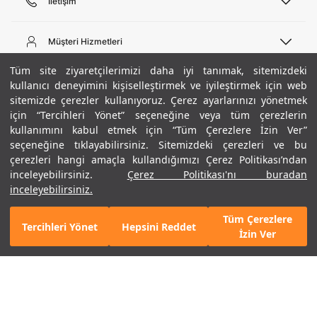
İletişim
Telefon Desteği
444 02 00
Müşteri Hizmetleri
Pazartesi - Cuma 09:00 - 18:00
E-posta
Sipariş Sorgulama
Tüm site ziyaretçilerimizi daha iyi tanımak, sitemizdeki
bilgi@underarmour.com
Hakkımızda
Bize Ulaşın
kullanıcı deneyimini kişiselleştirmek ve iyileştirmek için web
sitemizde çerezler kullanıyoruz. Çerez ayarlarınızı yönetmek
Teslimat Bilgileri
Ticari Bilgiler
için “Tercihleri Yönet” seçeneğine veya tüm çerezlerin
İşlem Rehberi
UA Sosyal Medya
Hükümler ve Koşullar
kullanımını kabul etmek için “Tüm Çerezlere İzin Ver”
İade ve Değişimler
Gizlilik Politikası
seçeneğine tıklayabilirsiniz. Sitemizdeki çerezleri ve bu
Instagram
Sıkça Sorulan Sorular
Çerez Politikası
çerezleri hangi amaçla kullandığımızı Çerez Politikası’ndan
Popüler Kategoriler
Facebook
Beden Rehberi
inceleyebilirsiniz.
Çerez Politikası'nı buradan
Kariyer
Twitter
Site Haritası
Erkek Basketbol Ayakkabısı
inceleyebilirsiniz.
Siyah / Gri
Beden Seçimi
XS
ETBİS
YouTube
Mağazalar
Çocuk Basketbol Ayakkabısı
Tüm Çerezlere
Armour Club
Erkek Eşofman
Tercihleri Yönet
Hepsini Reddet
GELINCE HABER VER
İzin Ver
Kadın Spor Sütyeni
Kadın Tayt
Erkek Tişört
Erkek Koşu Ayakkabısı
©2021 Under Armour, Inc.
Kadın Koşu Ayakkabısı
Gizlilik Politikası
/
Çerez Politikası
/
Hüküm ve Koşullar
Çerezleri Yönet