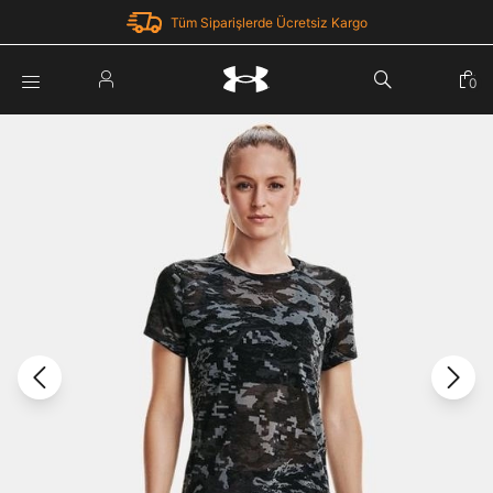
Tüm Siparişlerde Ücretsiz Kargo
Parola Yenileme
0
Giriş Yap
Parola yenileme isteği için e-posta adresinizi giriniz.
E-posta adresi
E-posta Adresi *
Şifre *
Parolayı Yenile
göster
Giriş Sayfasına Dön
Şifremi Unuttum
Zaten hesabın var mı? Giriş yap
Giriş Yap
Kayıt Ol
Under Armour'da yeni misiniz?
Üye Olmadan Devam Et