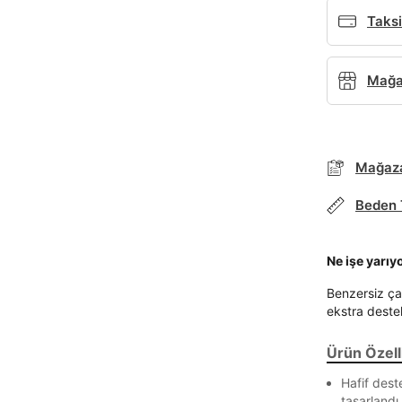
Taksi
Mağaz
Mağaza
Beden 
Ne işe yarıy
Benzersiz ça
ekstra deste
Ürün Özelli
Hafif dest
tasarlandı.