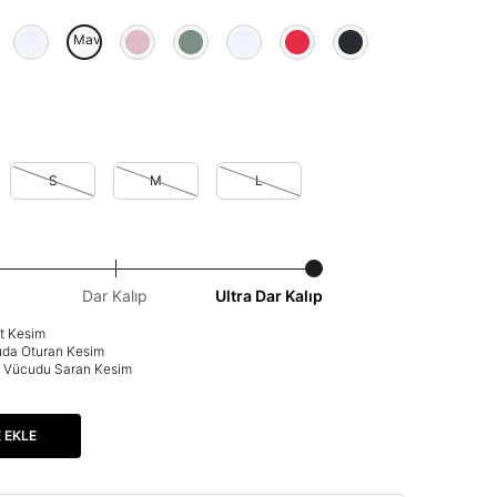
Mavi
S
M
L
Dar Kalıp
Ultra Dar Kalıp
at Kesim
uda Oturan Kesim
p: Vücudu Saran Kesim
 EKLE