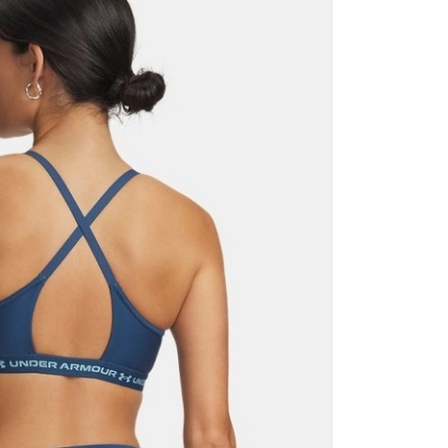
Mağazada Bul
z.