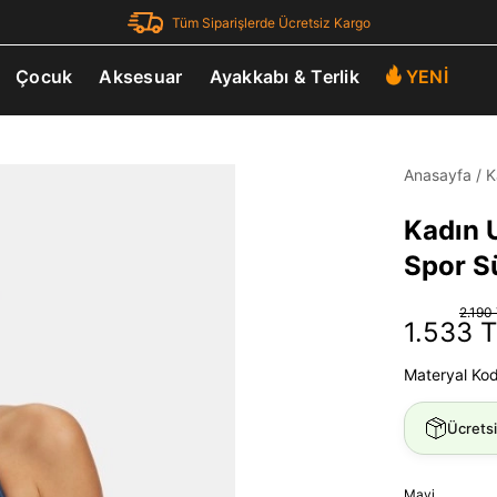
Tüm Siparişlerde Ücretsiz Kargo
Çocuk
Aksesuar
Ayakkabı & Terlik
YENİ
Anasayfa
/
K
Kadın 
Spor S
2.190
1.533 
Materyal Ko
Ücrets
Mavi