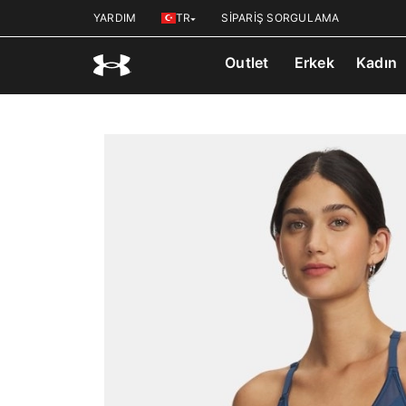
YARDIM
TR
SİPARİŞ SORGULAMA
Outlet
Erkek
Kadın