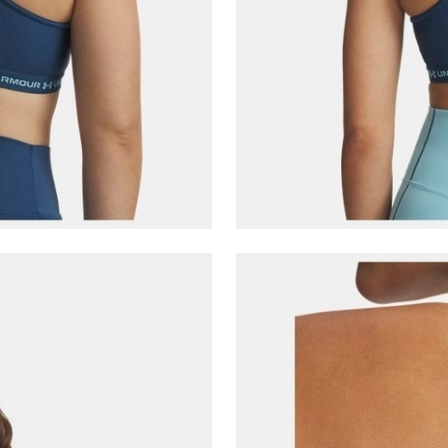
Çağrı Merkezi / Arama
Kişisel verilerimin Doğuş Perakende Satış Giyim ve
Aksesuar Ticaret A.Ş. bünyesinde yer alan
markalara ait ürünlerin bana özel pazarlanması ve
Doğuş Grubu şirketlerinde bulunan pazarlama
verilerimin kişiselleştirilmiş reklamcılık faaliyeti
amacıyla işlenmesini kabul ediyorum.
Kimlik, iletişim ve müşteri işlem verilerimin alınan
internet sitesi altyapı hizmetlerinin sunucularının yurt
dışında bulunması sebebiyle yurt dışında mukim
Amazon Inc. ve Google LLC. ile paylaşılmasını kabul
ediyorum.
Üye Ol