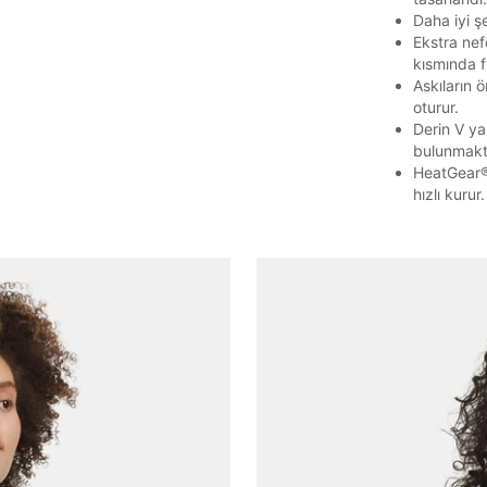
Daha iyi şe
Ekstra nefe
kısmında f
Askıların 
oturur.
Derin V ya
bulunmakt
Parola Yenileme
HeatGear®
hızlı kurur.
Parola yenileme isteği için e-posta adresinizi giriniz.
E-posta adresi
Parolayı Yenile
Giriş Sayfasına Dön
Zaten hesabın var mı? Giriş yap