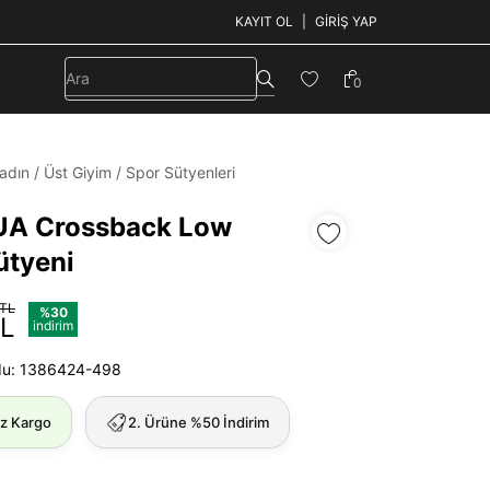
KAYIT OL
GIRIŞ YAP
0
adın
/
Üst Giyim
/
Spor Sütyenleri
UA Crossback Low
ütyeni
 TL
%30
TL
indirim
du: 1386424-498
iz Kargo
2. Ürüne %50 İndirim