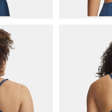
E-posta Adresi*
Şifre*
göster
En az 8 karakter
Bir küçük harf karakter
Bir rakam
Bir büyük harf
En az 1 özel karakter
Aşağıdakileri okudum ve kabul ediyorum:
Kişisel verileriniz
Aydınlatma Metni
,
Hüküm ve Koşullar
uyarınca işlenecektir. Kişisel verilerimin Doğuş
Perakende Satış Giyim ve Aksesuar Ticaret A.Ş.
tarafından ticari elektronik ileti gönderilmesi amacıyla
işlenmesini kabul ediyorum.
Sms
E-mail