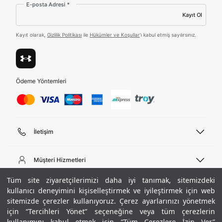
E-posta Adresi *
Kayıt Ol
Tümünü Gör
Kayıt olarak,
Gizlilik Politikası
ile
Hükümler ve Koşullar
'ı kabul etmiş sayılırsınız.
Ödeme Yöntemleri
İletişim
Telefon Desteği
444 02 00
Müşteri Hizmetleri
Pazartesi - Cuma 09:00 - 18:00
E-posta
Sipariş Sorgulama
Tüm site ziyaretçilerimizi daha iyi tanımak, sitemizdeki
bilgi@underarmour.com
Hakkımızda
Bize Ulaşın
kullanıcı deneyimini kişiselleştirmek ve iyileştirmek için web
sitemizde çerezler kullanıyoruz. Çerez ayarlarınızı yönetmek
Teslimat Bilgileri
Ticari Bilgiler
için “Tercihleri Yönet” seçeneğine veya tüm çerezlerin
İşlem Rehberi
UA Sosyal Medya
Hükümler ve Koşullar
kullanımını kabul etmek için “Tüm Çerezlere İzin Ver”