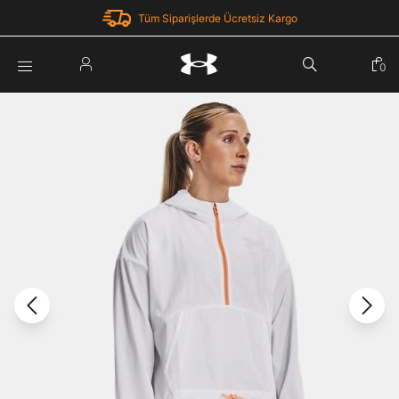
Tüm Siparişlerde Ücretsiz Kargo
Parola Yenileme
0
Giriş Yap
Parola yenileme isteği için e-posta adresinizi giriniz.
E-posta adresi
E-posta Adresi *
Şifre *
Parolayı Yenile
göster
Giriş Sayfasına Dön
Şifremi Unuttum
Zaten hesabın var mı? Giriş yap
Giriş Yap
Kayıt Ol
Under Armour'da yeni misiniz?
Üye Olmadan Devam Et