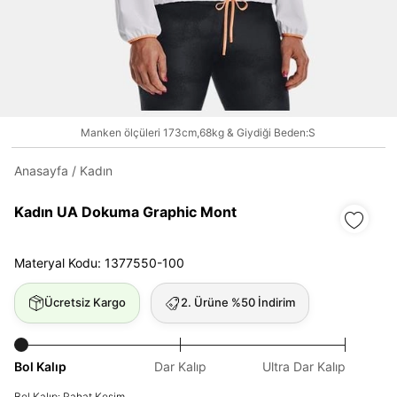
Daha hızlı ödeme.
Hızlı sipariş takibi.
Manken ölçüleri 173cm,68kg & Giydiği Beden:S
Kolay iade ve değişim.
Anasayfa
/
Kadın
Giriş Yap
Kayıt Ol
Kadın UA Dokuma Graphic Mont
E-posta
Materyal Kodu: 1377550-100
Ücretsiz Kargo
2. Ürüne %50 İndirim
Şifre
göster
Bol Kalıp
Dar Kalıp
Ultra Dar Kalıp
Bol Kalıp: Rahat Kesim