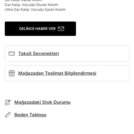
Şifremi Unuttum
Beni Hatırla
Dar Kalıp: Vücuda Oturan Kesim
Ultra Dar Kalıp: Vücudu Saran Kesim
Giriş Yap
Ad*
GELINCE HABER VER
Soyad*
Taksit Seçenekleri
Mağazadan Teslimat Bilgilendirmesi
Telefon Numarası*
E-posta Adresi*
Mağazadaki Stok Durumu
BEDEN TABLOSU
Beden Tablosu
Şifre*
göster
TAKSİT SEÇENEKLERİ