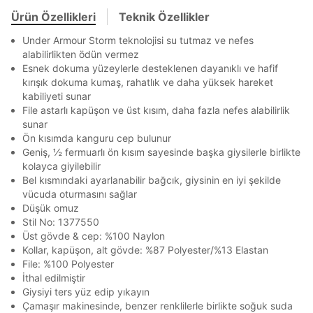
Mağazada Bul
Ürün Özellikleri
Teknik Özellikler
En az 8 karakter
Bir küçük harf karakter
Banka
Kart
Taksit
Siparişinizin durumu hakkında bilgi alabilmek için
Under Armour Storm teknolojisi su tutmaz ve nefes
Bir rakam
Bir büyük harf
Term Of Use
ipsum
sn
sn
aşağıdaki bilgileri giriniz.
alabilirlikten ödün vermez
En az 1 özel karakter
Stok Bildirimi
İşbankası
Maximum
6
Esnek dokuma yüzeylerle desteklenen dayanıklı ve hafif
E-posta Adresi *
kırışık dokuma kumaş, rahatlık ve daha yüksek hareket
Akbank
Axess
4
SMS Onay Kodu
SMS Onay Kodu
kabiliyeti sunar
Beden Seçin
Aşağıdakileri okudum ve kabul ediyorum:
Ürün stoklara geldiğinde
mail adresinize
File astarlı kapüşon ve üst kısım, daha fazla nefes alabilirlik
Ziraat Bankası
Ziraat Bankası
4
bildirim göndereceğiz.
Kişisel verileriniz
Aydınlatma Metni
,
Hüküm ve Koşullar
Sipariş Numaranız *
Bilgilerinizi güncellemek için lütfen telefonunuza SMS
Bilgilerinizi güncellemek için lütfen telefonunuza SMS
sunar
Kapat
Kapat
uyarınca işlenecektir. Kişisel verilerimin Doğuş
QNB
QNB
4
ile gelen kodu girerek telefon numaranızı doğrulayın.
ile gelen kodu girerek telefon numaranızı doğrulayın.
Ön kısımda kanguru cep bulunur
Mağazada Bul
Perakende Satış Giyim ve Aksesuar Ticaret A.Ş.
Geniş, ½ fermuarlı ön kısım sayesinde başka giysilerle birlikte
AnadoluBank
World
3
tarafından ticari elektronik ileti gönderilmesi amacıyla
Kapat
kolayca giyilebilir
işlenmesini kabul ediyorum.
Sorgula
Bel kısmındaki ayarlanabilir bağcık, giysinin en iyi şekilde
Sms
vücuda oturmasını sağlar
Düşük omuz
E-mail
GÖNDER
GÖNDER
Stil No: 1377550
Çağrı Merkezi / Arama
Kapat
Üst gövde & cep: %100 Naylon
Kişisel verilerimin Doğuş Perakende Satış Giyim ve
Kollar, kapüşon, alt gövde: %87 Polyester/%13 Elastan
Aksesuar Ticaret A.Ş. bünyesinde yer alan
File: %100 Polyester
markalara ait ürünlerin bana özel pazarlanması ve
İthal edilmiştir
Doğuş Grubu şirketlerinde bulunan pazarlama
Giysiyi ters yüz edip yıkayın
verilerimin kişiselleştirilmiş reklamcılık faaliyeti
Çamaşır makinesinde, benzer renklilerle birlikte soğuk suda
amacıyla işlenmesini kabul ediyorum.