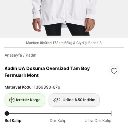
Daha hızlı ödeme.
Hızlı sipariş takibi.
Kolay iade ve değişim.
Manken ölçüleri 173cm,68kg & Giydiği Beden:S
Giriş Yap
Kayıt Ol
Anasayfa
/
Kadın
E-posta
Kadın UA Dokuma Oversized Tam Boy
Fermuarlı Mont
Materyal Kodu: 1369890-676
Şifre
göster
Ücretsiz Kargo
2. Ürüne %50 İndirim
Şifremi Unuttum
Beni Hatırla
Bol Kalıp
Dar Kalıp
Ultra Dar Kalıp
Giriş Yap