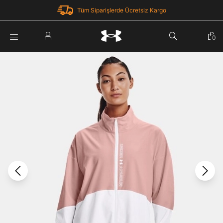
Tüm Siparişlerde Ücretsiz Kargo
Parola Yenileme
0
Giriş Yap
Parola yenileme isteği için e-posta adresinizi giriniz.
E-posta adresi
E-posta Adresi *
Şifre *
Parolayı Yenile
göster
Giriş Sayfasına Dön
Şifremi Unuttum
Zaten hesabın var mı? Giriş yap
Giriş Yap
Kayıt Ol
Under Armour'da yeni misiniz?
Üye Olmadan Devam Et