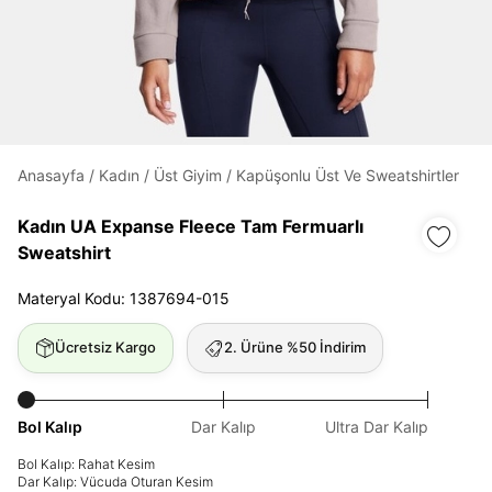
Daha hızlı ödeme.
Hızlı sipariş takibi.
Kolay iade ve değişim.
Anasayfa
/
Kadın
/
Üst Giyim
/
Kapüşonlu Üst Ve Sweatshirtler
Giriş Yap
Kayıt Ol
Kadın UA Expanse Fleece Tam Fermuarlı
Sweatshirt
E-posta
Materyal Kodu: 1387694-015
Ücretsiz Kargo
2. Ürüne %50 İndirim
Şifre
göster
Bol Kalıp
Dar Kalıp
Ultra Dar Kalıp
Şifremi Unuttum
Beni Hatırla
Bol Kalıp: Rahat Kesim
Dar Kalıp: Vücuda Oturan Kesim