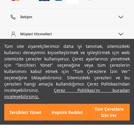
İletişim
Telefon Desteği
444 02 00
Müşteri Hizmetleri
Pazartesi - Cuma 09:00 - 18:00
E-posta
Sipariş Sorgulama
Tüm site ziyaretçilerimizi daha iyi tanımak, sitemizdeki
bilgi@underarmour.com
Hakkımızda
Bize Ulaşın
kullanıcı deneyimini kişiselleştirmek ve iyileştirmek için web
sitemizde çerezler kullanıyoruz. Çerez ayarlarınızı yönetmek
Teslimat Bilgileri
Ticari Bilgiler
için “Tercihleri Yönet” seçeneğine veya tüm çerezlerin
İşlem Rehberi
UA Sosyal Medya
Hükümler ve Koşullar
kullanımını kabul etmek için “Tüm Çerezlere İzin Ver”
İade ve Değişimler
Gizlilik Politikası
seçeneğine tıklayabilirsiniz. Sitemizdeki çerezleri ve bu
Instagram
Sıkça Sorulan Sorular
Çerez Politikası
çerezleri hangi amaçla kullandığımızı Çerez Politikası’ndan
Popüler Kategoriler
Facebook
Beden Rehberi
inceleyebilirsiniz.
Çerez Politikası'nı buradan
Kariyer
Twitter
Site Haritası
Erkek Basketbol Ayakkabısı
inceleyebilirsiniz.
+ 4 Renk
ETBİS
YouTube
Mağazalar
Çocuk Basketbol Ayakkabısı
Tüm Çerezlere
Armour Club
Erkek Eşofman
Tercihleri Yönet
Hepsini Reddet
GELINCE HABER VER
İzin Ver
Kadın Spor Sütyeni
Kadın Tayt
Erkek Tişört