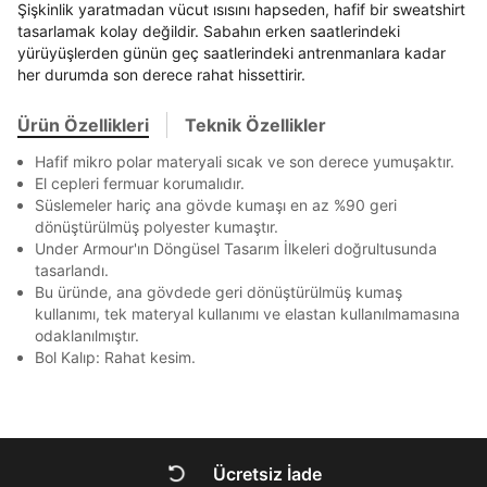
E-posta Adresi *
En az 8 karakter
Bir küçük harf karakter
Şişkinlik yaratmadan vücut ısısını hapseden, hafif bir sweatshirt
Akbank
Axess
4
SMS Onay Kodu
SMS Onay Kodu
Bir rakam
Bir büyük harf
tasarlamak kolay değildir. Sabahın erken saatlerindeki
Beden Seçin
Ürün stoklara geldiğinde
mail adresinize
En az 1 özel karakter
yürüyüşlerden günün geç saatlerindeki antrenmanlara kadar
Ziraat Bankası
Ziraat Bankası
4
bildirim göndereceğiz.
Sipariş Numaranız *
her durumda son derece rahat hissettirir.
Bilgilerinizi güncellemek için lütfen telefonunuza SMS
Bilgilerinizi güncellemek için lütfen telefonunuza SMS
Kapat
Kapat
QNB
QNB
4
ile gelen kodu girerek telefon numaranızı doğrulayın.
ile gelen kodu girerek telefon numaranızı doğrulayın.
Mağazada Bul
Aşağıdakileri okudum ve kabul ediyorum:
Ürün Özellikleri
Teknik Özellikler
AnadoluBank
World
3
Kapat
Kişisel verileriniz
Aydınlatma Metni
,
Hüküm ve Koşullar
Hafif mikro polar materyali sıcak ve son derece yumuşaktır.
Sorgula
uyarınca işlenecektir. Kişisel verilerimin Doğuş
El cepleri fermuar korumalıdır.
Perakende Satış Giyim ve Aksesuar Ticaret A.Ş.
Süslemeler hariç ana gövde kumaşı en az %90 geri
tarafından ticari elektronik ileti gönderilmesi amacıyla
GÖNDER
GÖNDER
işlenmesini kabul ediyorum.
dönüştürülmüş polyester kumaştır.
Kapat
Under Armour'ın Döngüsel Tasarım İlkeleri doğrultusunda
Sms
tasarlandı.
E-mail
Bu üründe, ana gövdede geri dönüştürülmüş kumaş
kullanımı, tek materyal kullanımı ve elastan kullanılmamasına
Çağrı Merkezi / Arama
odaklanılmıştır.
Kişisel verilerimin Doğuş Perakende Satış Giyim ve
Bol Kalıp: Rahat kesim.
Aksesuar Ticaret A.Ş. bünyesinde yer alan
markalara ait ürünlerin bana özel pazarlanması ve
Doğuş Grubu şirketlerinde bulunan pazarlama
Kapat
verilerimin kişiselleştirilmiş reklamcılık faaliyeti
amacıyla işlenmesini kabul ediyorum.
Kimlik, iletişim ve müşteri işlem verilerimin alınan
Ücretsiz İade
internet sitesi altyapı hizmetlerinin sunucularının yurt