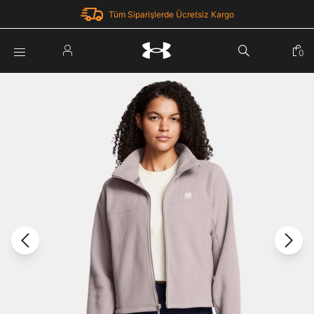
Tüm Siparişlerde Ücretsiz Kargo
Parola Yenileme
0
Giriş Yap
Parola yenileme isteği için e-posta adresinizi giriniz.
E-posta adresi
E-posta Adresi *
Şifre *
Parolayı Yenile
göster
Giriş Sayfasına Dön
Şifremi Unuttum
Zaten hesabın var mı? Giriş yap
Giriş Yap
Kayıt Ol
Under Armour'da yeni misiniz?
Üye Olmadan Devam Et