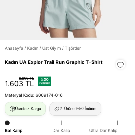
Daha hızlı ödeme.
Hızlı sipariş takibi.
Kolay iade ve değişim.
Anasayfa
/
Kadın
/
Üst Giyim
/
Tişörtler
Giriş Yap
Kayıt Ol
Kadın UA Explor Trail Run Graphic T-Shirt
E-posta
2.290 TL
%30
1.603 TL
indirim
Materyal Kodu: 6009174-016
Şifre
göster
Ücretsiz Kargo
2. Ürüne %50 İndirim
Şifremi Unuttum
Beni Hatırla
Bol Kalıp
Dar Kalıp
Ultra Dar Kalıp