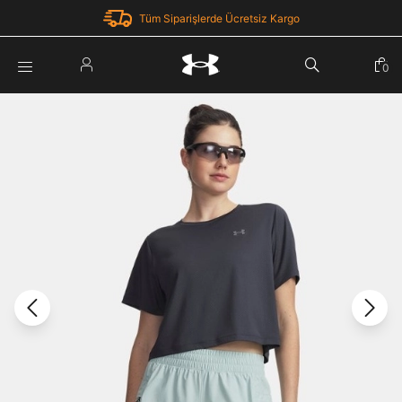
Tüm Siparişlerde Ücretsiz Kargo
Parola Yenileme
0
Giriş Yap
Parola yenileme isteği için e-posta adresinizi giriniz.
E-posta adresi
E-posta Adresi *
Şifre *
Parolayı Yenile
göster
Giriş Sayfasına Dön
Şifremi Unuttum
Zaten hesabın var mı? Giriş yap
Giriş Yap
Kayıt Ol
Under Armour'da yeni misiniz?
Üye Olmadan Devam Et