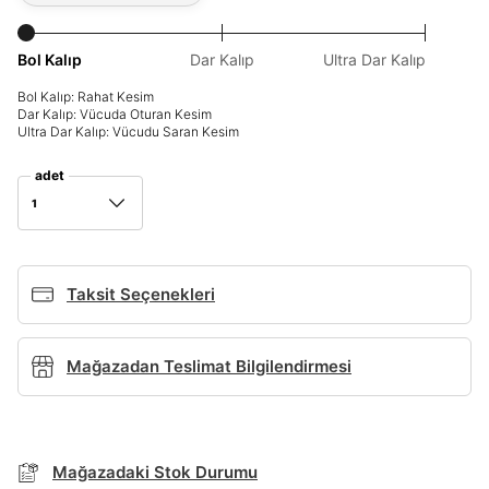
Giriş Yap
Bol Kalıp
Dar Kalıp
Ultra Dar Kalıp
Ad*
Bol Kalıp: Rahat Kesim
Dar Kalıp: Vücuda Oturan Kesim
Ultra Dar Kalıp: Vücudu Saran Kesim
Soyad*
adet
1
Telefon Numarası*
Taksit Seçenekleri
E-posta Adresi*
Mağazadan Teslimat Bilgilendirmesi
TAKSİT SEÇENEKLERİ
Şifre*
Mağazada Bul
göster
Banka
Kart
Taksit
Siparişinizin durumu hakkında bilgi alabilmek için
Term Of Use
ipsum
Mağazadaki Stok Durumu
sn
sn
BEDEN TABLOSU
aşağıdaki bilgileri giriniz.