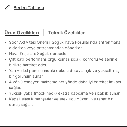
Stok Bildirimi
İşbankası
Maximum
6
En az 8 karakter
Bir küçük harf karakter
E-posta Adresi *
Beden Tablosu
Bir rakam
Bir büyük harf
Akbank
Axess
4
SMS Onay Kodu
SMS Onay Kodu
En az 1 özel karakter
Beden Seçin
Ürün stoklara geldiğinde
mail adresinize
Ziraat Bankası
Ziraat Bankası
4
Kapat
bildirim göndereceğiz.
Sipariş Numaranız *
Bilgilerinizi güncellemek için lütfen telefonunuza SMS
Bilgilerinizi güncellemek için lütfen telefonunuza SMS
Kapat
Kapat
QNB
QNB
4
ile gelen kodu girerek telefon numaranızı doğrulayın.
ile gelen kodu girerek telefon numaranızı doğrulayın.
Ürün Özellikleri
Teknik Özellikler
Aşağıdakileri okudum ve kabul ediyorum:
Mağazada Bul
AnadoluBank
World
3
Kişisel verileriniz
Aydınlatma Metni
,
Hüküm ve Koşullar
Kapat
Spor Aktivitesi Önerisi: Soğuk hava koşullarında antrenmana
uyarınca işlenecektir. Kişisel verilerimin Doğuş
giderken veya antrenmandan dönerken
Sorgula
Perakende Satış Giyim ve Aksesuar Ticaret A.Ş.
Hava Koşulları: Soğuk dereceler
tarafından ticari elektronik ileti gönderilmesi amacıyla
Çift katlı performans örgü kumaş sıcak, konforlu ve seninle
işlenmesini kabul ediyorum.
GÖNDER
GÖNDER
birlikte hareket eder.
Kapat
Sms
Yan ve kol panellerindeki dokulu detaylar şık ve yükseltilmiş
bir görünüm sunar.
E-mail
4 yönlü esneyen malzeme her yönde daha iyi hareket imkânı
Çağrı Merkezi / Arama
sağlar.
Kişisel verilerimin Doğuş Perakende Satış Giyim ve
Yüksek yaka (mock neck) ekstra kapsama ve sıcaklık sunar.
Aksesuar Ticaret A.Ş. bünyesinde yer alan
Kapalı elastik manşetler ve etek ucu düzenli ve rahat bir
markalara ait ürünlerin bana özel pazarlanması ve
duruş sağlar.
Doğuş Grubu şirketlerinde bulunan pazarlama
verilerimin kişiselleştirilmiş reklamcılık faaliyeti
amacıyla işlenmesini kabul ediyorum.
Kimlik, iletişim ve müşteri işlem verilerimin alınan