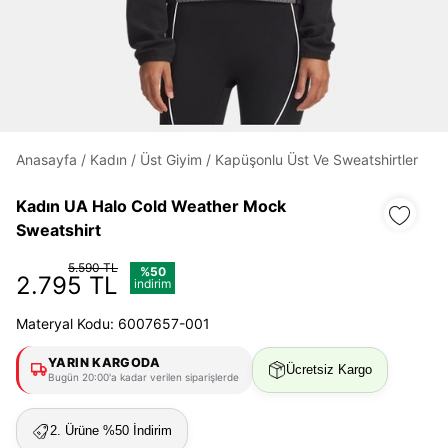
Daha hızlı ödeme.
Hızlı sipariş takibi.
Kolay iade ve değişim.
Anasayfa
/
Kadın
/
Üst Giyim
/
Kapüşonlu Üst Ve Sweatshirtler
Giriş Yap
Kayıt Ol
Kadın UA Halo Cold Weather Mock
Sweatshirt
E-posta
5.590 TL
%50
2.795 TL
indirim
Materyal Kodu: 6007657-001
Şifre
YARIN KARGODA
göster
Ücretsiz Kargo
Bugün 20:00'a kadar verilen siparişlerde
Şifremi Unuttum
Beni Hatırla
2. Ürüne %50 İndirim