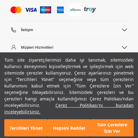
İletişim
Telefon Desteği
444 02 00
Müşteri Hizmetleri
Pazartesi - Cuma 09:00 - 18:00
E-posta
Sipariş Sorgulama
Tüm site ziyaretçilerimizi daha iyi tanımak, sitemizdeki
bilgi@underarmour.com
Hakkımızda
Bize Ulaşın
kullanıcı deneyimini kişiselleştirmek ve iyileştirmek için web
sitemizde çerezler kullanıyoruz. Çerez ayarlarınızı yönetmek
Teslimat Bilgileri
Ticari Bilgiler
için “Tercihleri Yönet” seçeneğine veya tüm çerezlerin
İşlem Rehberi
UA Sosyal Medya
Hükümler ve Koşullar
kullanımını kabul etmek için “Tüm Çerezlere İzin Ver”
İade ve Değişimler
Gizlilik Politikası
seçeneğine tıklayabilirsiniz. Sitemizdeki çerezleri ve bu
Instagram
Sıkça Sorulan Sorular
Çerez Politikası
çerezleri hangi amaçla kullandığımızı Çerez Politikası’ndan
Popüler Kategoriler
Facebook
Beden Rehberi
inceleyebilirsiniz.
Çerez Politikası'nı buradan
Kariyer
Twitter
Site Haritası
Erkek Basketbol Ayakkabısı
inceleyebilirsiniz.
+ 1 Renk
ETBİS
YouTube
Mağazalar
Çocuk Basketbol Ayakkabısı
Tüm Çerezlere
Armour Club
Erkek Eşofman
Tercihleri Yönet
Hepsini Reddet
5.590 TL
%50
SEPETE EKLE
İzin Ver
indirim
2.795 TL
Kadın Spor Sütyeni