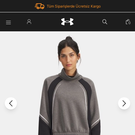
Tüm Siparişlerde Ücretsiz Kargo
Parola Yenileme
0
Giriş Yap
Parola yenileme isteği için e-posta adresinizi giriniz.
E-posta adresi
E-posta Adresi *
Şifre *
Parolayı Yenile
göster
Giriş Sayfasına Dön
Şifremi Unuttum
Zaten hesabın var mı? Giriş yap
Giriş Yap
Kayıt Ol
Under Armour'da yeni misiniz?
Üye Olmadan Devam Et