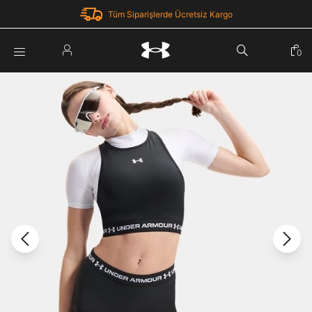
Tüm Siparişlerde Ücretsiz Kargo
Parola Yenileme
0
Giriş Yap
Parola yenileme isteği için e-posta adresinizi giriniz.
E-posta adresi
E-posta Adresi *
Şifre *
Parolayı Yenile
göster
Giriş Sayfasına Dön
Şifremi Unuttum
Zaten hesabın var mı? Giriş yap
Giriş Yap
Kayıt Ol
Under Armour'da yeni misiniz?
Üye Olmadan Devam Et