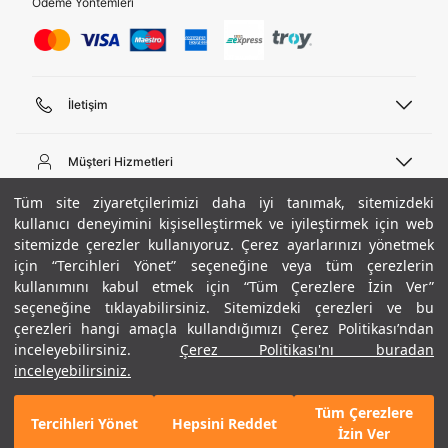
Ödeme Yöntemleri
İletişim
Telefon Desteği
444 02 00
Müşteri Hizmetleri
Pazartesi - Cuma 09:00 - 18:00
E-posta
Sipariş Sorgulama
Tüm site ziyaretçilerimizi daha iyi tanımak, sitemizdeki
bilgi@underarmour.com
Hakkımızda
Bize Ulaşın
kullanıcı deneyimini kişiselleştirmek ve iyileştirmek için web
sitemizde çerezler kullanıyoruz. Çerez ayarlarınızı yönetmek
Teslimat Bilgileri
Ticari Bilgiler
için “Tercihleri Yönet” seçeneğine veya tüm çerezlerin
İşlem Rehberi
UA Sosyal Medya
Hükümler ve Koşullar
kullanımını kabul etmek için “Tüm Çerezlere İzin Ver”
İade ve Değişimler
Gizlilik Politikası
seçeneğine tıklayabilirsiniz. Sitemizdeki çerezleri ve bu
Instagram
Sıkça Sorulan Sorular
Çerez Politikası
çerezleri hangi amaçla kullandığımızı Çerez Politikası’ndan
Popüler Kategoriler
Facebook
Beden Rehberi
inceleyebilirsiniz.
Çerez Politikası'nı buradan
Kariyer
Twitter
Site Haritası
Erkek Basketbol Ayakkabısı
inceleyebilirsiniz.
ETBİS
YouTube
Mağazalar
Çocuk Basketbol Ayakkabısı
Tüm Çerezlere
Armour Club
Erkek Eşofman
Tercihleri Yönet
Hepsini Reddet
1.790 TL
%30
SEPETE EKLE
İzin Ver
indirim
1.253 TL
Kadın Spor Sütyeni