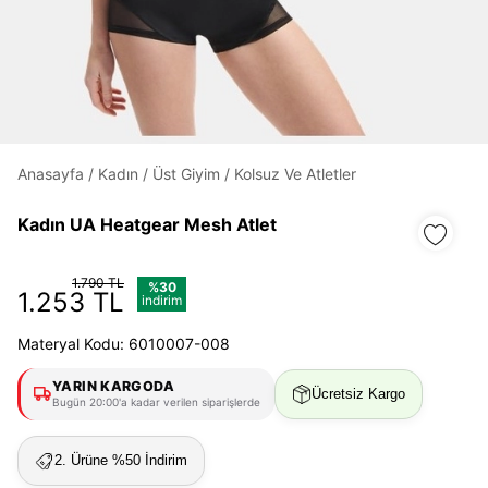
Daha hızlı ödeme.
Hızlı sipariş takibi.
Kolay iade ve değişim.
Anasayfa
/
Kadın
/
Üst Giyim
/
Kolsuz Ve Atletler
Kadın UA Heatgear Mesh Atlet
Giriş Yap
Kayıt Ol
1.790 TL
%30
E-posta
1.253 TL
indirim
Materyal Kodu: 6010007-008
Şifre
YARIN KARGODA
Ücretsiz Kargo
göster
Bugün 20:00'a kadar verilen siparişlerde
Şifremi Unuttum
2. Ürüne %50 İndirim
Beni Hatırla