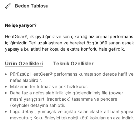
Stok Bildirimi
İşbankası
Maximum
6
En az 8 karakter
Bir küçük harf karakter
Beden Tablosu
E-posta Adresi *
Bir rakam
Bir büyük harf
Akbank
Axess
4
SMS Onay Kodu
SMS Onay Kodu
En az 1 özel karakter
Beden Seçin
Ürün stoklara geldiğinde
mail adresinize
Ziraat Bankası
Ziraat Bankası
4
Ne işe yarıyor?
Kapat
bildirim göndereceğiz.
Sipariş Numaranız *
Bilgilerinizi güncellemek için lütfen telefonunuza SMS
Bilgilerinizi güncellemek için lütfen telefonunuza SMS
Kapat
Kapat
QNB
QNB
4
ile gelen kodu girerek telefon numaranızı doğrulayın.
ile gelen kodu girerek telefon numaranızı doğrulayın.
HeatGear®, ilk giydiğiniz ve son çıkardığınız orijinal performans
Aşağıdakileri okudum ve kabul ediyorum:
Mağazada Bul
içliğimizdir. Teri uzaklaştıran ve hareket özgürlüğü sunan esnek
Kişisel verileriniz
Aydınlatma Metni
,
Hüküm ve Koşullar
AnadoluBank
World
3
Kapat
yapısıyla bu atleti her koşulda ekstra konforlu hale getirdik.
uyarınca işlenecektir. Kişisel verilerimin Doğuş
Sorgula
Perakende Satış Giyim ve Aksesuar Ticaret A.Ş.
tarafından ticari elektronik ileti gönderilmesi amacıyla
Ürün Özellikleri
Teknik Özellikler
işlenmesini kabul ediyorum.
GÖNDER
GÖNDER
Pürüzsüz HeatGear® performans kumaşı son derece hafif ve
Sms
Kapat
nefes alabilirdir.
E-mail
Malzeme ter tutmaz ve çok hızlı kurur.
Daha fazla nefes alabilirlik için güçlendirilmiş file (power
Çağrı Merkezi / Arama
mesh) yarışçı sırtı (racerback) tasarımına ve pencere
Kişisel verilerimin Doğuş Perakende Satış Giyim ve
(keyhole) detayına sahiptir.
Aksesuar Ticaret A.Ş. bünyesinde yer alan
Logo detaylı, yumuşak ve açıkta kalan elastik alt bant yapısı
markalara ait ürünlerin bana özel pazarlanması ve
mevcuttur; Koku önleyici teknoloji kötü kokuları en aza indirir.
Doğuş Grubu şirketlerinde bulunan pazarlama
verilerimin kişiselleştirilmiş reklamcılık faaliyeti
amacıyla işlenmesini kabul ediyorum.
Kimlik, iletişim ve müşteri işlem verilerimin alınan