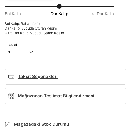
Giriş Yap
Bol Kalıp
Dar Kalıp
Ultra Dar Kalıp
Ad*
Bol Kalıp: Rahat Kesim
Dar Kalıp: Vücuda Oturan Kesim
Ultra Dar Kalıp: Vücudu Saran Kesim
Soyad*
adet
1
Telefon Numarası*
Taksit Seçenekleri
E-posta Adresi*
Mağazadan Teslimat Bilgilendirmesi
TAKSİT SEÇENEKLERİ
Şifre*
Mağazada Bul
göster
Banka
Kart
Taksit
Mağazadaki Stok Durumu
Siparişinizin durumu hakkında bilgi alabilmek için
Term Of Use
ipsum
sn
sn
BEDEN TABLOSU
aşağıdaki bilgileri giriniz.