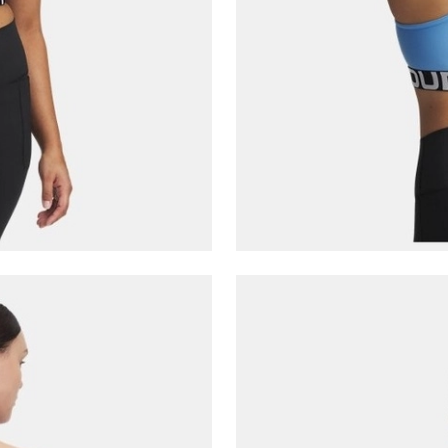
Çağrı Merkezi / Arama
Kişisel verilerimin Doğuş Perakende Satış Giyim ve
Aksesuar Ticaret A.Ş. bünyesinde yer alan
markalara ait ürünlerin bana özel pazarlanması ve
Doğuş Grubu şirketlerinde bulunan pazarlama
verilerimin kişiselleştirilmiş reklamcılık faaliyeti
amacıyla işlenmesini kabul ediyorum.
Kimlik, iletişim ve müşteri işlem verilerimin alınan
internet sitesi altyapı hizmetlerinin sunucularının yurt
dışında bulunması sebebiyle yurt dışında mukim
Amazon Inc. ve Google LLC. ile paylaşılmasını kabul
ediyorum.
Üye Ol