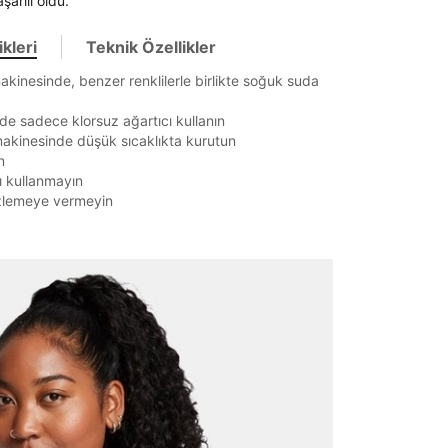
arılı oldu.
kleri
Teknik Özellikler
kinesinde, benzer renklilerle birlikte soğuk suda
de sadece klorsuz ağartıcı kullanın
akinesinde düşük sıcaklıkta kurutun
n
ı kullanmayın
zlemeye vermeyin