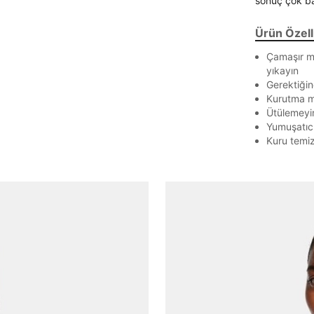
sonuç çok baş
Ürün Özelli
Çamaşır ma
yıkayın
Gerektiğin
Parola Yenileme
Kurutma m
Ütülemeyi
Yumuşatıc
Parola yenileme isteği için e-posta adresinizi giriniz.
Kuru temi
E-posta adresi
Parolayı Yenile
Giriş Sayfasına Dön
Zaten hesabın var mı? Giriş yap