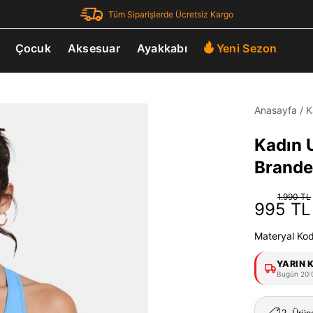
Tüm Siparişlerde Ücretsiz Kargo
Çocuk
Aksesuar
Ayakkabı
Yeni Sezon
Anasayfa
/
K
Kadın 
Brande
1.990 TL
995 TL
Materyal Ko
YARIN 
Bugün 20:0