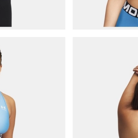
E-posta Adresi*
Şifre*
göster
En az 8 karakter
Bir küçük harf karakter
Bir rakam
Bir büyük harf
En az 1 özel karakter
Aşağıdakileri okudum ve kabul ediyorum:
Kişisel verileriniz
Aydınlatma Metni
,
Hüküm ve Koşullar
uyarınca işlenecektir. Kişisel verilerimin Doğuş
Perakende Satış Giyim ve Aksesuar Ticaret A.Ş.
tarafından ticari elektronik ileti gönderilmesi amacıyla
işlenmesini kabul ediyorum.
Sms
E-mail