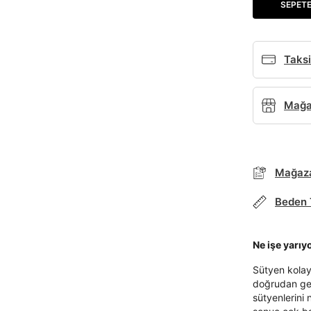
SEPETE
Taksi
Mağaz
Mağaza
Beden 
Ne işe yarıy
Sütyen kolay 
doğrudan ger
sütyenlerini 