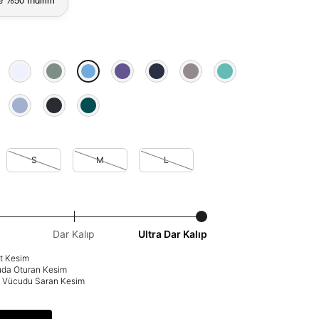
e %50 İndirim
S
M
L
Dar Kalıp
Ultra Dar Kalıp
at Kesim
uda Oturan Kesim
p: Vücudu Saran Kesim