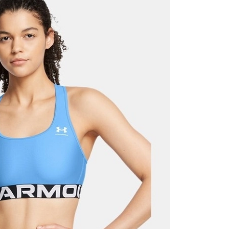
Mağazada Bul
z.