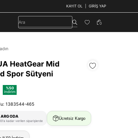
KAYIT OL
GIRIŞ YAP
0
adın
UA HeatGear Mid
d Spor Sütyeni
%50
indirim
du: 1383544-465
KARGODA
Ücretsiz Kargo
0'a kadar verilen siparişlerde