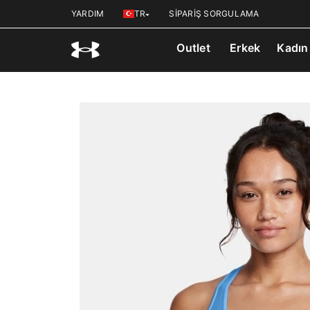
YARDIM
TR
SİPARİŞ SORGULAMA
Outlet
Erkek
Kadın