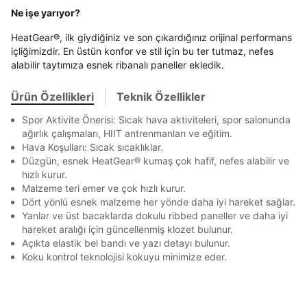
Stok Bildirimi
İşbankası
Maximum
6
En az 8 karakter
Bir küçük harf karakter
Ne işe yarıyor?
E-posta Adresi *
Bir rakam
Bir büyük harf
Akbank
Axess
4
SMS Onay Kodu
SMS Onay Kodu
En az 1 özel karakter
HeatGear®, ilk giydiğiniz ve son çıkardığınız orijinal performans
Beden Seçin
Ürün stoklara geldiğinde
mail adresinize
içliğimizdir. En üstün konfor ve stil için bu ter tutmaz, nefes
Ziraat Bankası
Ziraat Bankası
4
bildirim göndereceğiz.
Sipariş Numaranız *
Bilgilerinizi güncellemek için lütfen telefonunuza SMS
Bilgilerinizi güncellemek için lütfen telefonunuza SMS
alabilir taytımıza esnek ribanalı paneller ekledik.
Kapat
Kapat
QNB
QNB
4
ile gelen kodu girerek telefon numaranızı doğrulayın.
ile gelen kodu girerek telefon numaranızı doğrulayın.
Aşağıdakileri okudum ve kabul ediyorum:
Mağazada Bul
Ürün Özellikleri
Teknik Özellikler
AnadoluBank
World
3
Kişisel verileriniz
Aydınlatma Metni
,
Hüküm ve Koşullar
Kapat
uyarınca işlenecektir. Kişisel verilerimin Doğuş
Spor Aktivite Önerisi: Sıcak hava aktiviteleri, spor salonunda
Sorgula
Perakende Satış Giyim ve Aksesuar Ticaret A.Ş.
ağırlık çalışmaları, HIIT antrenmanları ve eğitim.
tarafından ticari elektronik ileti gönderilmesi amacıyla
Hava Koşulları: Sıcak sıcaklıklar.
işlenmesini kabul ediyorum.
GÖNDER
GÖNDER
Düzgün, esnek HeatGear® kumaş çok hafif, nefes alabilir ve
Sms
Kapat
hızlı kurur.
E-mail
Malzeme teri emer ve çok hızlı kurur.
Dört yönlü esnek malzeme her yönde daha iyi hareket sağlar.
Çağrı Merkezi / Arama
Yanlar ve üst bacaklarda dokulu ribbed paneller ve daha iyi
Kişisel verilerimin Doğuş Perakende Satış Giyim ve
hareket aralığı için güncellenmiş klozet bulunur.
Aksesuar Ticaret A.Ş. bünyesinde yer alan
Açıkta elastik bel bandı ve yazı detayı bulunur.
markalara ait ürünlerin bana özel pazarlanması ve
Koku kontrol teknolojisi kokuyu minimize eder.
Doğuş Grubu şirketlerinde bulunan pazarlama
Kapat
verilerimin kişiselleştirilmiş reklamcılık faaliyeti
amacıyla işlenmesini kabul ediyorum.
Kimlik, iletişim ve müşteri işlem verilerimin alınan