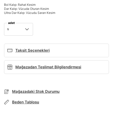
Bol Kalıp: Rahat Kesim
Giriş Yap
Dar Kalıp: Vücuda Oturan Kesim
Ultra Dar Kalıp: Vücudu Saran Kesim
Ad*
adet
1
Soyad*
Taksit Seçenekleri
Telefon Numarası*
Mağazadan Teslimat Bilgilendirmesi
BEDEN TABLOSU
E-posta Adresi*
TAKSİT SEÇENEKLERİ
Mağazadaki Stok Durumu
Şifre*
Mağazada Bul
Beden Tablosu
göster
Banka
Kart
Taksit
Siparişinizin durumu hakkında bilgi alabilmek için
Term Of Use
ipsum
sn
sn
aşağıdaki bilgileri giriniz.