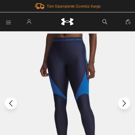
Tüm Siparişlerde Ücretsiz Kargo
Parola Yenileme
0
Giriş Yap
Parola yenileme isteği için e-posta adresinizi giriniz.
E-posta adresi
E-posta Adresi *
Şifre *
Parolayı Yenile
göster
Giriş Sayfasına Dön
Şifremi Unuttum
Zaten hesabın var mı? Giriş yap
Giriş Yap
Kayıt Ol
Under Armour'da yeni misiniz?
Üye Olmadan Devam Et