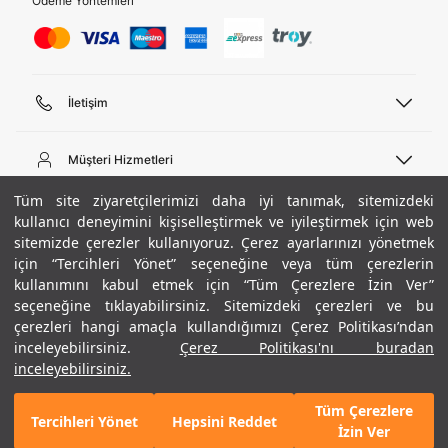
Ödeme Yöntemleri
İletişim
Telefon Desteği
444 02 00
Müşteri Hizmetleri
Pazartesi - Cuma 09:00 - 18:00
E-posta
Sipariş Sorgulama
Tüm site ziyaretçilerimizi daha iyi tanımak, sitemizdeki
bilgi@underarmour.com
Hakkımızda
Bize Ulaşın
kullanıcı deneyimini kişiselleştirmek ve iyileştirmek için web
sitemizde çerezler kullanıyoruz. Çerez ayarlarınızı yönetmek
Teslimat Bilgileri
Ticari Bilgiler
için “Tercihleri Yönet” seçeneğine veya tüm çerezlerin
İşlem Rehberi
UA Sosyal Medya
Hükümler ve Koşullar
kullanımını kabul etmek için “Tüm Çerezlere İzin Ver”
İade ve Değişimler
Gizlilik Politikası
seçeneğine tıklayabilirsiniz. Sitemizdeki çerezleri ve bu
Instagram
Sıkça Sorulan Sorular
Çerez Politikası
çerezleri hangi amaçla kullandığımızı Çerez Politikası’ndan
Popüler Kategoriler
Facebook
Beden Rehberi
inceleyebilirsiniz.
Çerez Politikası'nı buradan
Kariyer
Twitter
Site Haritası
Erkek Basketbol Ayakkabısı
inceleyebilirsiniz.
+ 2 Renk
ETBİS
YouTube
Mağazalar
Çocuk Basketbol Ayakkabısı
Tüm Çerezlere
Armour Club
Erkek Eşofman
Tercihleri Yönet
Hepsini Reddet
2.290 TL
%40
SEPETE EKLE
İzin Ver
indirim
1.374 TL
Kadın Spor Sütyeni