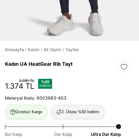
Daha hızlı ödeme.
Hızlı sipariş takibi.
Kolay iade ve değişim.
Anasayfa
/
Kadın
/
Alt Giyim
/
Taytlar
Kadın UA HeatGear Rib Tayt
Giriş Yap
Kayıt Ol
2.290 TL
%40
E-posta
1.374 TL
indirim
Materyal Kodu: 6003983-403
Şifre
Ücretsiz Kargo
2. Ürüne %50 İndirim
göster
Şifremi Unuttum
Beni Hatırla
Bol Kalıp
Dar Kalıp
Ultra Dar Kalıp