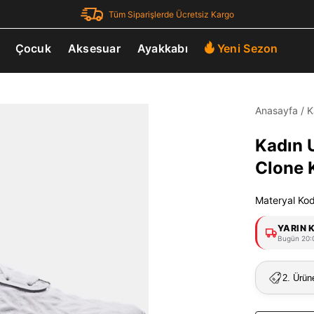
Tüm Siparişlerde Ücretsiz Kargo
Çocuk
Aksesuar
Ayakkabı
Yeni Sezon
Anasayfa
/
K
Kadın 
Clone 
Materyal Ko
YARIN 
Bugün 20:0
2. Ürün