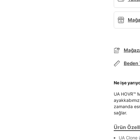
Mağaz
Mağaza
Beden 
Parola Yenileme
Ne işe yarıy
Parola yenileme isteği için e-posta adresinizi giriniz.
UA HOVR™ Meg
ayakkabımız
E-posta adresi
zamanda esne
sağlar.
Ürün Özelli
Parolayı Yenile
UA Clone ü