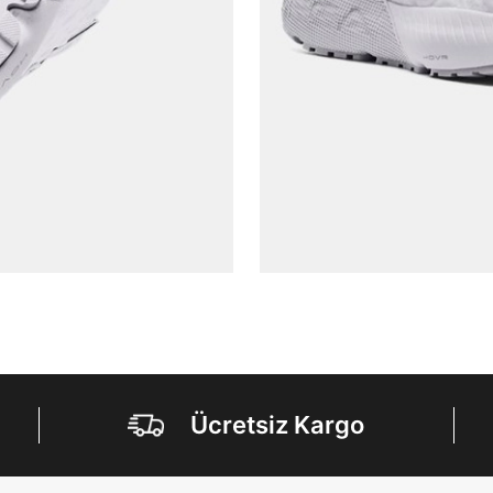
Aksesuar Ticaret A.Ş. bünyesinde yer alan
markalara ait ürünlerin bana özel pazarlanması ve
Doğuş Grubu şirketlerinde bulunan pazarlama
verilerimin kişiselleştirilmiş reklamcılık faaliyeti
amacıyla işlenmesini kabul ediyorum.
Kimlik, iletişim ve müşteri işlem verilerimin alınan
internet sitesi altyapı hizmetlerinin sunucularının yurt
dışında bulunması sebebiyle yurt dışında mukim
Amazon Inc. ve Google LLC. ile paylaşılmasını kabul
ediyorum.
Üye Ol
Ücretsiz Kargo