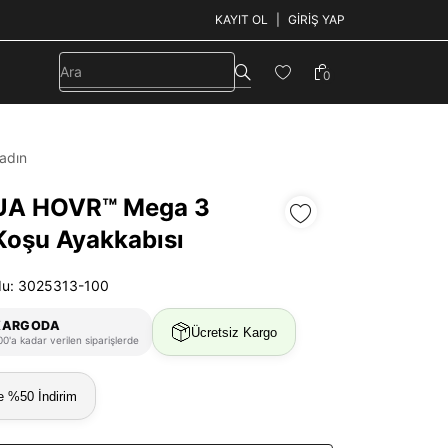
KAYIT OL
GIRIŞ YAP
0
adın
UA HOVR™ Mega 3
Koşu Ayakkabısı
du: 3025313-100
KARGODA
Ücretsiz Kargo
0'a kadar verilen siparişlerde
e %50 İndirim