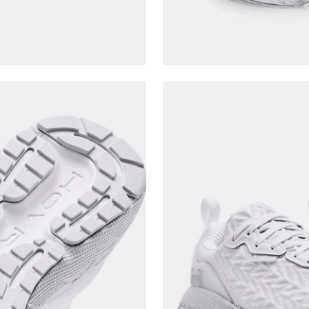
Şifre*
göster
En az 8 karakter
Bir küçük harf karakter
Bir rakam
Bir büyük harf
En az 1 özel karakter
Aşağıdakileri okudum ve kabul ediyorum:
Kişisel verileriniz
Aydınlatma Metni
,
Hüküm ve Koşullar
uyarınca işlenecektir. Kişisel verilerimin Doğuş
Perakende Satış Giyim ve Aksesuar Ticaret A.Ş.
tarafından ticari elektronik ileti gönderilmesi amacıyla
işlenmesini kabul ediyorum.
Sms
E-mail
Çağrı Merkezi / Arama
Kişisel verilerimin Doğuş Perakende Satış Giyim ve