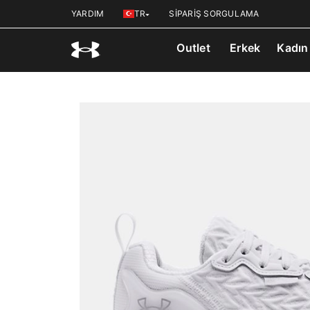
YARDIM
TR
SİPARİŞ SORGULAMA
Outlet
Erkek
Kadın