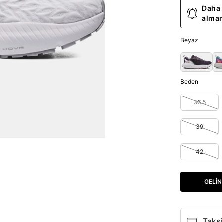
Daha 
alman
Beyaz
Beden
36.5
39
42
GELIN
Taksi