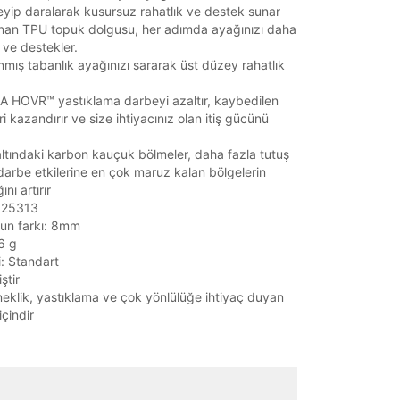
leyip daralarak kusursuz rahatlık ve destek sunar
unan TPU topuk dolgusu, her adımda ayağınızı daha
r ve destekler.
nmış tabanlık ayağınızı sararak üst düzey rahatlık
A HOVR™ yastıklama darbeyi azaltır, kaybedilen
ri kazandırır ve size ihtiyacınız olan itiş gücünü
tındaki karbon kauçuk bölmeler, daha fazla tutuş
darbe etkilerine en çok maruz kalan bölgelerin
ını artırır
3025313
un farkı: 8mm
26 g
i: Standart
ştir
klik, yastıklama ve çok yönlülüğe ihtiyaç duyan
içindir
it
Mağazada Bul