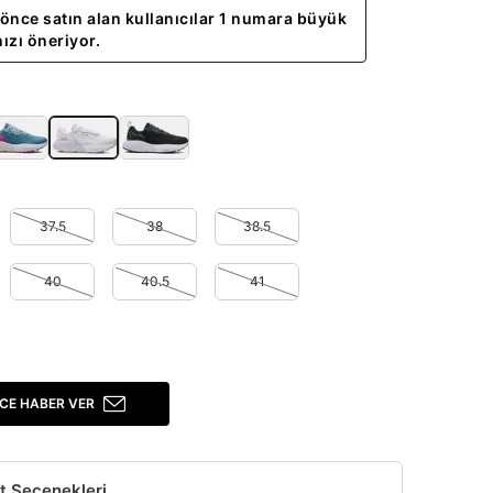
önce satın alan kullanıcılar 1 numara büyük
ızı öneriyor.
37.5
38
38.5
40
40.5
41
CE HABER VER
t Seçenekleri