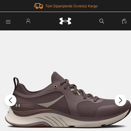
Tüm Siparişlerde Ücretsiz Kargo
Parola Yenileme
0
Giriş Yap
Parola yenileme isteği için e-posta adresinizi giriniz.
E-posta adresi
E-posta Adresi *
Şifre *
Parolayı Yenile
göster
Giriş Sayfasına Dön
Şifremi Unuttum
Zaten hesabın var mı? Giriş yap
Giriş Yap
Kayıt Ol
Under Armour'da yeni misiniz?
Üye Olmadan Devam Et