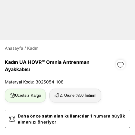
Daha hızlı ödeme.
Hızlı sipariş takibi.
Kolay iade ve değişim.
Anasayfa
/
Kadın
Giriş Yap
Kayıt Ol
Kadın UA HOVR™ Omnia Antrenman
Ayakkabısı
E-posta
Materyal Kodu: 3025054-108
Ücretsiz Kargo
2. Ürüne %50 İndirim
Şifre
göster
Daha önce satın alan kullanıcılar 1 numara büyük
almanızı öneriyor.
Şifremi Unuttum
Beni Hatırla