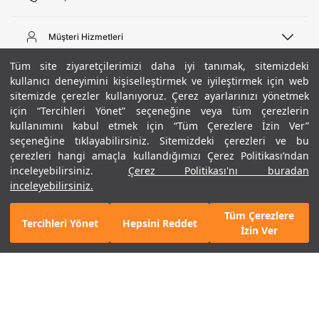
Telefon Desteği
444 02 00
Müşteri Hizmetleri
Pazartesi - Cuma 09:00 - 18:00
E-posta
Sipariş Sorgulama
Tüm site ziyaretçilerimizi daha iyi tanımak, sitemizdeki
bilgi@underarmour.com
Hakkımızda
Bize Ulaşın
kullanıcı deneyimini kişiselleştirmek ve iyileştirmek için web
sitemizde çerezler kullanıyoruz. Çerez ayarlarınızı yönetmek
Teslimat Bilgileri
Ticari Bilgiler
için “Tercihleri Yönet” seçeneğine veya tüm çerezlerin
İşlem Rehberi
UA Sosyal Medya
Hükümler ve Koşullar
kullanımını kabul etmek için “Tüm Çerezlere İzin Ver”
İade ve Değişimler
Gizlilik Politikası
seçeneğine tıklayabilirsiniz. Sitemizdeki çerezleri ve bu
Instagram
Sıkça Sorulan Sorular
Çerez Politikası
çerezleri hangi amaçla kullandığımızı Çerez Politikası’ndan
Popüler Kategoriler
Facebook
Beden Rehberi
inceleyebilirsiniz.
Çerez Politikası'nı buradan
Kariyer
Twitter
Site Haritası
Erkek Basketbol Ayakkabısı
inceleyebilirsiniz.
+ 2 Renk
ETBİS
YouTube
Mağazalar
Çocuk Basketbol Ayakkabısı
Tüm Çerezlere
Armour Club
Erkek Eşofman
Tercihleri Yönet
Hepsini Reddet
GELINCE HABER VER
İzin Ver
Kadın Spor Sütyeni
Kadın Tayt
Erkek Tişört
Erkek Koşu Ayakkabısı
©2021 Under Armour, Inc.
Kadın Koşu Ayakkabısı
Gizlilik Politikası
/
Çerez Politikası
/
Hüküm ve Koşullar
Çerezleri Yönet