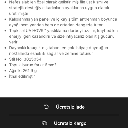
Beden Seçin
Nefes alabilen özel olarak geliştirilmiş file üst kısmı ve
Ürün stoklara geldiğinde
mail adresinize
Bir rakam
Bir büyük harf
Ziraat Bankası
Ziraat Bankası
4
stratejik desteğiyle kadınların ayaklarına uygun olarak
bildirim göndereceğiz.
En az 1 özel karakter
Sipariş Numaranız *
Bilgilerinizi güncellemek için lütfen telefonunuza SMS
Bilgilerinizi güncellemek için lütfen telefonunuza SMS
üretilmiştir
Kapat
Kapat
QNB
QNB
4
ile gelen kodu girerek telefon numaranızı doğrulayın.
ile gelen kodu girerek telefon numaranızı doğrulayın.
Kalıplanmış yan panel ve iç kayış tüm antrenman boyunca
Mağazada Bul
ayağı hem yandan hem de ortadan dengede tutar
AnadoluBank
World
3
Kapat
Aşağıdakileri okudum ve kabul ediyorum:
Tepkisel UA HOVR™ yastıklama darbeyi azaltır, kaybedilen
Sorgula
Kişisel verileriniz
Aydınlatma Metni
,
Hüküm ve Koşullar
enerjiyi geri kazandırır ve size ihtiyacınız olan itiş gücünü
uyarınca işlenecektir. Kişisel verilerimin Doğuş
verir
Perakende Satış Giyim ve Aksesuar Ticaret A.Ş.
Dayanıklı kauçuk dış taban, en çok ihtiyaç duyduğun
GÖNDER
GÖNDER
tarafından ticari elektronik ileti gönderilmesi amacıyla
noktalarda esneklik sağlar ve zemine tutunur
Kapat
işlenmesini kabul ediyorum.
Stil No: 3025054
Topuk-burun farkı: 6mm?
Sms
Ağırlık: 261,9 g
E-mail
İthal edilmiştir
Çağrı Merkezi / Arama
Kişisel verilerimin Doğuş Perakende Satış Giyim ve
Aksesuar Ticaret A.Ş. bünyesinde yer alan
Kapat
markalara ait ürünlerin bana özel pazarlanması ve
Doğuş Grubu şirketlerinde bulunan pazarlama
Ücretsiz İade
verilerimin kişiselleştirilmiş reklamcılık faaliyeti
amacıyla işlenmesini kabul ediyorum.
DOĞRU UNDER
Kimlik, iletişim ve müşteri işlem verilerimin alınan
Ücretsiz Kargo
ARMOUR SİTESİNDE
internet sitesi altyapı hizmetlerinin sunucularının yurt