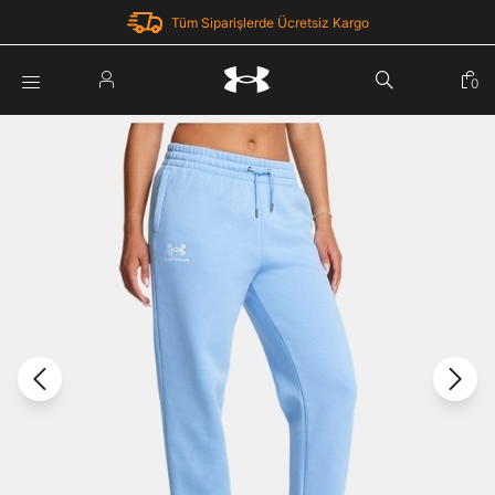
Tüm Siparişlerde Ücretsiz Kargo
Parola Yenileme
0
Giriş Yap
Parola yenileme isteği için e-posta adresinizi giriniz.
E-posta adresi
E-posta Adresi *
Şifre *
Parolayı Yenile
göster
Giriş Sayfasına Dön
Şifremi Unuttum
Zaten hesabın var mı? Giriş yap
Giriş Yap
Kayıt Ol
Under Armour'da yeni misiniz?
Üye Olmadan Devam Et