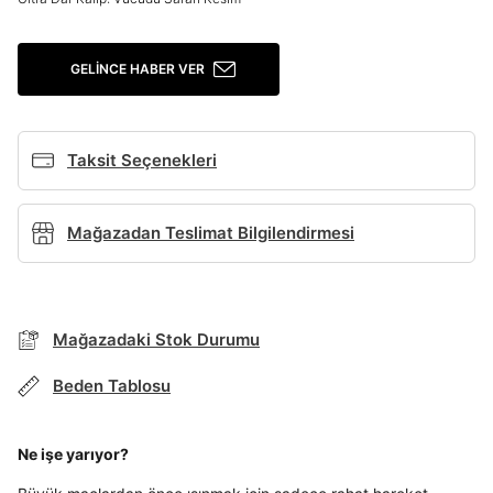
Giriş Yap
GELINCE HABER VER
Ad*
Taksit Seçenekleri
Soyad*
Mağazadan Teslimat Bilgilendirmesi
Telefon Numarası*
Mağazadaki Stok Durumu
BEDEN TABLOSU
E-posta Adresi*
Beden Tablosu
TAKSİT SEÇENEKLERİ
Şifre*
Mağazada Bul
Ne işe yarıyor?
göster
Banka
Kart
Taksit
Siparişinizin durumu hakkında bilgi alabilmek için