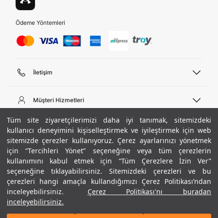
Ödeme Yöntemleri
İletişim
Telefon Desteği
444 02 00
Müşteri Hizmetleri
Pazartesi - Cuma 09:00 - 18:00
E-posta
Sipariş Sorgulama
Tüm site ziyaretçilerimizi daha iyi tanımak, sitemizdeki
bilgi@underarmour.com
Hakkımızda
Bize Ulaşın
kullanıcı deneyimini kişiselleştirmek ve iyileştirmek için web
sitemizde çerezler kullanıyoruz. Çerez ayarlarınızı yönetmek
Teslimat Bilgileri
Ticari Bilgiler
için “Tercihleri Yönet” seçeneğine veya tüm çerezlerin
İşlem Rehberi
UA Sosyal Medya
Hükümler ve Koşullar
kullanımını kabul etmek için “Tüm Çerezlere İzin Ver”
İade ve Değişimler
Gizlilik Politikası
seçeneğine tıklayabilirsiniz. Sitemizdeki çerezleri ve bu
Instagram
Sıkça Sorulan Sorular
Çerez Politikası
çerezleri hangi amaçla kullandığımızı Çerez Politikası’ndan
Popüler Kategoriler
Facebook
Beden Rehberi
inceleyebilirsiniz.
Çerez Politikası'nı buradan
Kariyer
Twitter
Site Haritası
Erkek Basketbol Ayakkabısı
inceleyebilirsiniz.
+ 7 Renk
ETBİS
YouTube
Mağazalar
Çocuk Basketbol Ayakkabısı