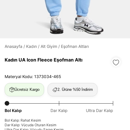
Daha hızlı ödeme.
Hızlı sipariş takibi.
Kolay iade ve değişim.
Anasayfa
/
Kadın
/
Alt Giyim
/
Eşofman Altları
Kadın UA Icon Fleece Eşofman Altı
Giriş Yap
Kayıt Ol
Materyal Kodu: 1373034-465
E-posta
Ücretsiz Kargo
2. Ürüne %50 İndirim
Şifre
göster
Bol Kalıp
Dar Kalıp
Ultra Dar Kalıp
Bol Kalıp: Rahat Kesim
Şifremi Unuttum
Dar Kalıp: Vücuda Oturan Kesim
Beni Hatırla
Ultra Dar Kalıp: Vücudu Saran Kesim