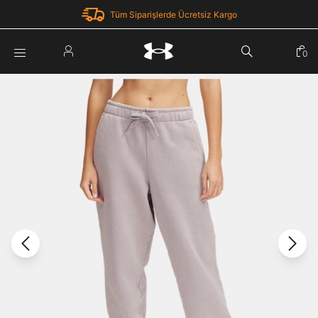
Tüm Siparişlerde Ücretsiz Kargo
Parola Yenileme
0
Giriş Yap
Parola yenileme isteği için e-posta adresinizi giriniz.
E-posta adresi
E-posta Adresi *
Şifre *
Parolayı Yenile
göster
Giriş Sayfasına Dön
Şifremi Unuttum
Zaten hesabın var mı? Giriş yap
Giriş Yap
Kayıt Ol
Under Armour'da yeni misiniz?
Üye Olmadan Devam Et