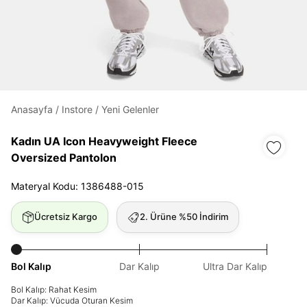
Daha hızlı ödeme.
Hızlı sipariş takibi.
Kolay iade ve değişim.
Anasayfa
/
Instore
/
Yeni Gelenler
Giriş Yap
Kayıt Ol
Kadın UA Icon Heavyweight Fleece
Oversized Pantolon
E-posta
Materyal Kodu: 1386488-015
Ücretsiz Kargo
2. Ürüne %50 İndirim
Şifre
göster
Bol Kalıp
Dar Kalıp
Ultra Dar Kalıp
Şifremi Unuttum
Beni Hatırla
Bol Kalıp: Rahat Kesim
Dar Kalıp: Vücuda Oturan Kesim