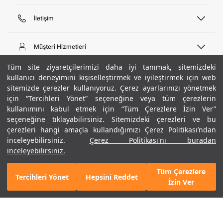
İletişim
Telefon Desteği
444 02 00
Müşteri Hizmetleri
Pazartesi - Cuma 09:00 - 18:00
E-posta
Sipariş Sorgulama
Tüm site ziyaretçilerimizi daha iyi tanımak, sitemizdeki
bilgi@underarmour.com
Hakkımızda
Bize Ulaşın
kullanıcı deneyimini kişiselleştirmek ve iyileştirmek için web
sitemizde çerezler kullanıyoruz. Çerez ayarlarınızı yönetmek
Teslimat Bilgileri
Ticari Bilgiler
için “Tercihleri Yönet” seçeneğine veya tüm çerezlerin
İşlem Rehberi
UA Sosyal Medya
Hükümler ve Koşullar
kullanımını kabul etmek için “Tüm Çerezlere İzin Ver”
İade ve Değişimler
Gizlilik Politikası
seçeneğine tıklayabilirsiniz. Sitemizdeki çerezleri ve bu
Instagram
Sıkça Sorulan Sorular
Çerez Politikası
çerezleri hangi amaçla kullandığımızı Çerez Politikası’ndan
Popüler Kategoriler
Facebook
Beden Rehberi
inceleyebilirsiniz.
Çerez Politikası'nı buradan
Kariyer
Twitter
Site Haritası
Erkek Basketbol Ayakkabısı
inceleyebilirsiniz.
+ 2 Renk
ETBİS
YouTube
Mağazalar
Çocuk Basketbol Ayakkabısı
Tüm Çerezlere
Armour Club
Erkek Eşofman
Tercihleri Yönet
Hepsini Reddet
GELINCE HABER VER
İzin Ver
Kadın Spor Sütyeni
Kadın Tayt
Erkek Tişört
Erkek Koşu Ayakkabısı