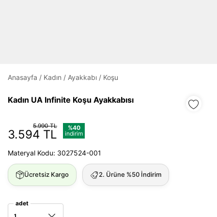
Daha hızlı ödeme.
Hızlı sipariş takibi.
Kolay iade ve değişim.
Anasayfa
/
Kadın
/
Ayakkabı
/
Koşu
Giriş Yap
Kayıt Ol
Kadın UA Infinite Koşu Ayakkabısı
E-posta
5.990 TL
%40
3.594 TL
indirim
Materyal Kodu: 3027524-001
Şifre
göster
Ücretsiz Kargo
2. Ürüne %50 İndirim
Şifremi Unuttum
Beni Hatırla
adet
1
Giriş Yap