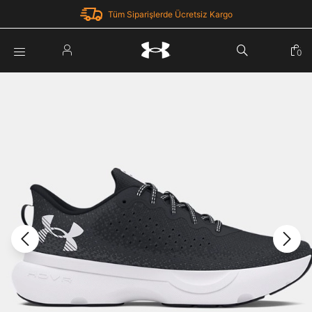
Tüm Siparişlerde Ücretsiz Kargo
Parola Yenileme
0
Giriş Yap
Parola yenileme isteği için e-posta adresinizi giriniz.
E-posta adresi
E-posta Adresi *
Şifre *
Parolayı Yenile
göster
Giriş Sayfasına Dön
Şifremi Unuttum
Zaten hesabın var mı? Giriş yap
Giriş Yap
Kayıt Ol
Under Armour'da yeni misiniz?
Üye Olmadan Devam Et