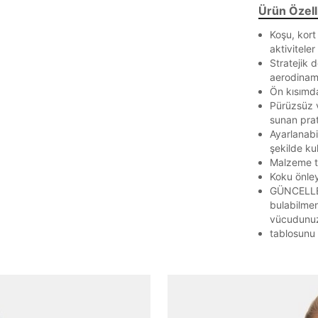
Ürün Özelli
Koşu, kort
aktiviteler
Stratejik 
aerodinami
Ön kısımda 
Parola Yenileme
Pürüzsüz v
sunan prat
Ayarlanabi
Parola yenileme isteği için e-posta adresinizi giriniz.
şekilde kull
Malzeme te
E-posta adresi
Koku önleyi
GÜNCELLE
bulabilmen
vücudunuz
tablosunu 
Parolayı Yenile
Giriş Sayfasına Dön
Zaten hesabın var mı? Giriş yap