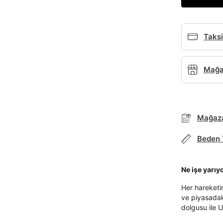
Taksi
Mağaz
Mağaza
Beden 
Ne işe yarıy
Her hareketi
ve piyasadak
dolgusu ile U