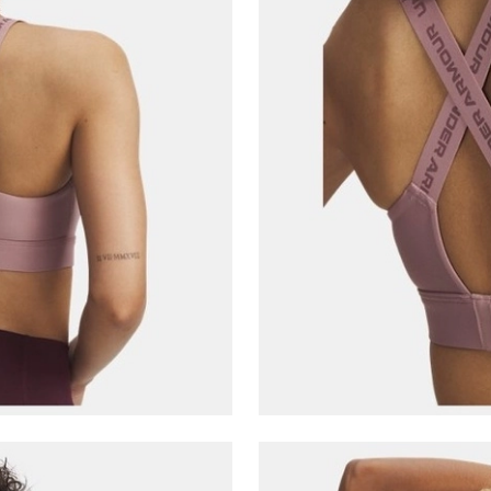
Çağrı Merkezi / Arama
Kişisel verilerimin Doğuş Perakende Satış Giyim ve
Aksesuar Ticaret A.Ş. bünyesinde yer alan
markalara ait ürünlerin bana özel pazarlanması ve
Doğuş Grubu şirketlerinde bulunan pazarlama
verilerimin kişiselleştirilmiş reklamcılık faaliyeti
amacıyla işlenmesini kabul ediyorum.
Kimlik, iletişim ve müşteri işlem verilerimin alınan
internet sitesi altyapı hizmetlerinin sunucularının yurt
dışında bulunması sebebiyle yurt dışında mukim
Amazon Inc. ve Google LLC. ile paylaşılmasını kabul
ediyorum.
Üye Ol