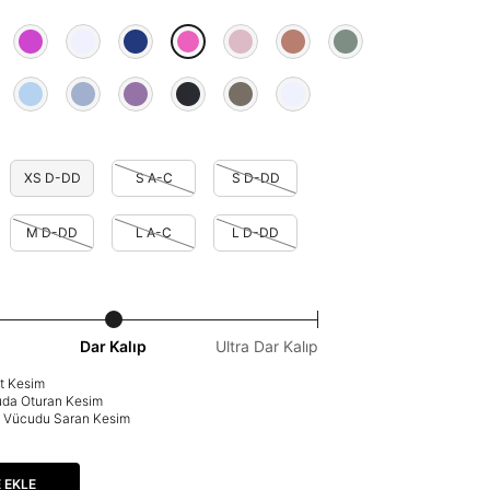
XS D-DD
S A-C
S D-DD
M D-DD
L A-C
L D-DD
Dar Kalıp
Ultra Dar Kalıp
at Kesim
uda Oturan Kesim
p: Vücudu Saran Kesim
 EKLE