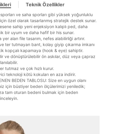
kleri
Teknik Özellikler
 sporları ve saha sporları gibi yüksek yoğunluklu
 için özel olarak tasarlanmış stratejik destek sunar.
desene sahip yeni enjeksiyon kalıplı ped, daha
k bir uyum ve daha hafif bir his sunar.
yer alan file tasarım, nefes alabilirliği artırır.
e ter tutmayan bant, kolay giyip çıkarma imkanı
ik kopçalı kapamaya (hook & eye) sahiptir.
lir ve dönüştürülebilir ön askılar, düz veya çapraz
anılabilir.
r tutmaz ve çok hızlı kurur.
ci teknoloji kötü kokuları en aza indirir.
NEN BEDEN TABLOSU: Size en uygun olanı
iz için büstiyer beden ölçülerimizi yeniledik;
a tam oturan bedeni bulmak için beden
inceleyin.