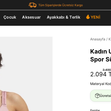
Tüm Siparişlerde Ücretsiz Kargo
Çocuk
Aksesuar
Ayakkabı & Terlik
YENİ
Anasayfa
/
K
Kadın U
Spor S
3.490
2.094 
Materyal Ko
Ücrets
Pembe