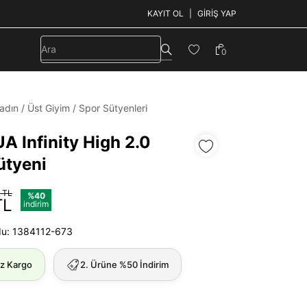
KAYIT OL
GIRIŞ YAP
0
adın
/
Üst Giyim
/
Spor Sütyenleri
A Infinity High 2.0
ütyeni
 TL
%40
TL
indirim
du: 1384112-673
iz Kargo
2. Ürüne %50 İndirim