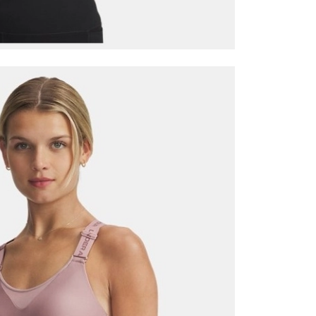
Mağazada Bul
z.