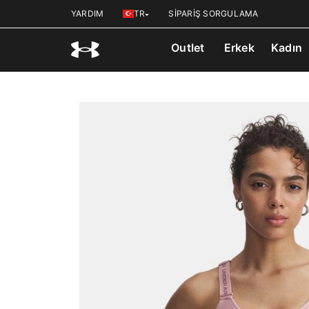
YARDIM
TR
SİPARİŞ SORGULAMA
Outlet
Erkek
Kadın