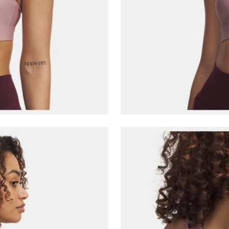
E-posta Adresi*
Şifre*
göster
En az 8 karakter
Bir küçük harf karakter
Bir rakam
Bir büyük harf
En az 1 özel karakter
Aşağıdakileri okudum ve kabul ediyorum:
Kişisel verileriniz
Aydınlatma Metni
,
Hüküm ve Koşullar
uyarınca işlenecektir. Kişisel verilerimin Doğuş
Perakende Satış Giyim ve Aksesuar Ticaret A.Ş.
tarafından ticari elektronik ileti gönderilmesi amacıyla
işlenmesini kabul ediyorum.
Sms
E-mail