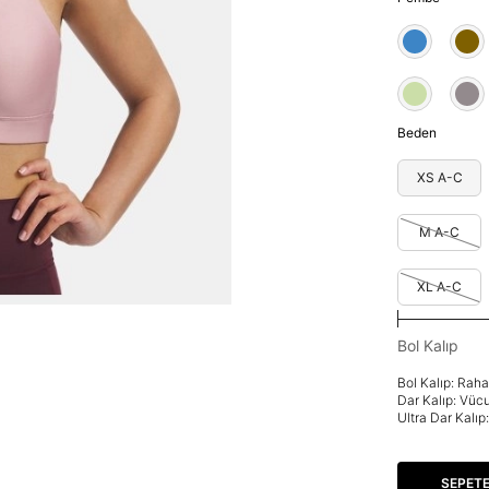
Beden
XS A-C
M A-C
XL A-C
Bol Kalıp
Bol Kalıp: Rah
Dar Kalıp: Vüc
Ultra Dar Kalı
SEPETE