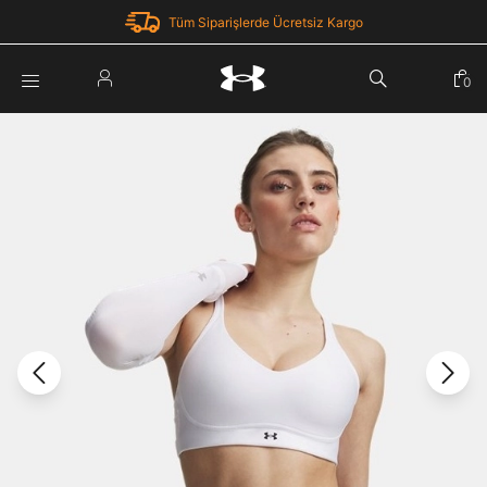
Tüm Siparişlerde Ücretsiz Kargo
Parola Yenileme
0
Giriş Yap
Parola yenileme isteği için e-posta adresinizi giriniz.
E-posta adresi
E-posta Adresi *
Şifre *
Parolayı Yenile
göster
Giriş Sayfasına Dön
Şifremi Unuttum
Zaten hesabın var mı? Giriş yap
Giriş Yap
Kayıt Ol
Under Armour'da yeni misiniz?
Üye Olmadan Devam Et