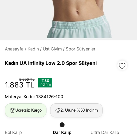
Daha hızlı ödeme.
Hızlı sipariş takibi.
Anasayfa
/
Kadın
/
Üst Giyim
/
Spor Sütyenleri
Kolay iade ve değişim.
Kadın UA Infinity Low 2.0 Spor Sütyeni
Giriş Yap
Kayıt Ol
2.690 TL
%30
1.883 TL
indirim
E-posta
Materyal Kodu: 1384126-100
Ücretsiz Kargo
2. Ürüne %50 İndirim
Şifre
göster
Bol Kalıp
Dar Kalıp
Ultra Dar Kalıp
Şifremi Unuttum
Beni Hatırla