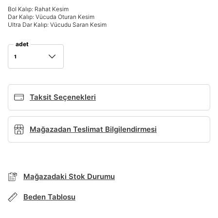
Bol Kalıp: Rahat Kesim
Dar Kalıp: Vücuda Oturan Kesim
Giriş Yap
Ultra Dar Kalıp: Vücudu Saran Kesim
Ad*
adet
1
Soyad*
Taksit Seçenekleri
Telefon Numarası*
Mağazadan Teslimat Bilgilendirmesi
E-posta Adresi*
BEDEN TABLOSU
Mağazadaki Stok Durumu
Şifre*
Beden Tablosu
TAKSİT SEÇENEKLERİ
göster
Mağazada Bul