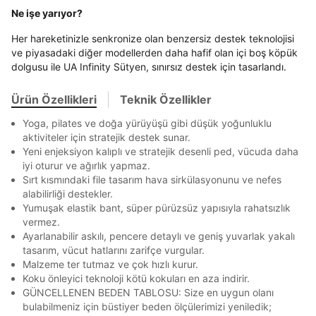
Ne işe yarıyor?
Banka
Kart
Taksit
Siparişinizin durumu hakkında bilgi alabilmek için
En az 8 karakter
Bir küçük harf karakter
Term Of Use
ipsum
sn
sn
aşağıdaki bilgileri giriniz.
Bir rakam
Bir büyük harf
Her hareketinizle senkronize olan benzersiz destek teknolojisi
Stok Bildirimi
İşbankası
Maximum
6
En az 1 özel karakter
ve piyasadaki diğer modellerden daha hafif olan içi boş köpük
E-posta Adresi *
Akbank
Axess
4
SMS Onay Kodu
SMS Onay Kodu
dolgusu ile UA Infinity Sütyen, sınırsız destek için tasarlandı.
Beden Seçin
Ürün stoklara geldiğinde
mail adresinize
Ziraat Bankası
Ziraat Bankası
4
Aşağıdakileri okudum ve kabul ediyorum:
bildirim göndereceğiz.
Ürün Özellikleri
Teknik Özellikler
Sipariş Numaranız *
Bilgilerinizi güncellemek için lütfen telefonunuza SMS
Bilgilerinizi güncellemek için lütfen telefonunuza SMS
Kapat
Kapat
QNB
QNB
4
Kişisel verileriniz
Aydınlatma Metni
,
Hüküm ve Koşullar
ile gelen kodu girerek telefon numaranızı doğrulayın.
ile gelen kodu girerek telefon numaranızı doğrulayın.
Mağazada Bul
Yoga, pilates ve doğa yürüyüşü gibi düşük yoğunluklu
uyarınca işlenecektir. Kişisel verilerimin Doğuş
AnadoluBank
World
3
aktiviteler için stratejik destek sunar.
Perakende Satış Giyim ve Aksesuar Ticaret A.Ş.
Kapat
tarafından ticari elektronik ileti gönderilmesi amacıyla
Yeni enjeksiyon kalıplı ve stratejik desenli ped, vücuda daha
Sorgula
işlenmesini kabul ediyorum.
iyi oturur ve ağırlık yapmaz.
Sırt kısmındaki file tasarım hava sirkülasyonunu ve nefes
Sms
GÖNDER
GÖNDER
alabilirliği destekler.
E-mail
Yumuşak elastik bant, süper pürüzsüz yapısıyla rahatsızlık
Kapat
Çağrı Merkezi / Arama
vermez.
Ayarlanabilir askılı, pencere detaylı ve geniş yuvarlak yakalı
Kişisel verilerimin Doğuş Perakende Satış Giyim ve
tasarım, vücut hatlarını zarifçe vurgular.
Aksesuar Ticaret A.Ş. bünyesinde yer alan
Malzeme ter tutmaz ve çok hızlı kurur.
markalara ait ürünlerin bana özel pazarlanması ve
Doğuş Grubu şirketlerinde bulunan pazarlama
Koku önleyici teknoloji kötü kokuları en aza indirir.
verilerimin kişiselleştirilmiş reklamcılık faaliyeti
GÜNCELLENEN BEDEN TABLOSU: Size en uygun olanı
amacıyla işlenmesini kabul ediyorum.
bulabilmeniz için büstiyer beden ölçülerimizi yeniledik;
Kapat