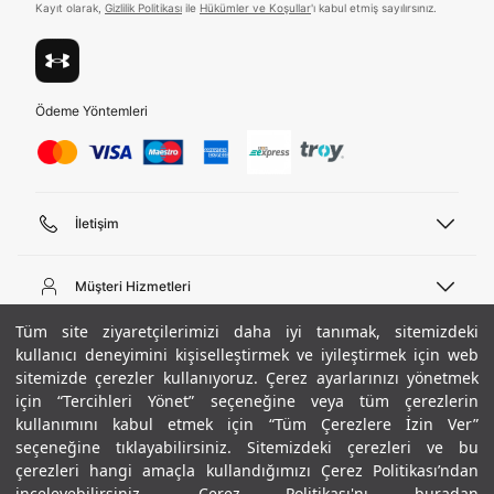
Kayıt olarak,
Gizlilik Politikası
ile
Hükümler ve Koşullar
'ı kabul etmiş sayılırsınız.
Ödeme Yöntemleri
İletişim
Telefon Desteği
444 02 00
Müşteri Hizmetleri
Pazartesi - Cuma 09:00 - 18:00
E-posta
Sipariş Sorgulama
Tüm site ziyaretçilerimizi daha iyi tanımak, sitemizdeki
bilgi@underarmour.com
Hakkımızda
Bize Ulaşın
kullanıcı deneyimini kişiselleştirmek ve iyileştirmek için web
sitemizde çerezler kullanıyoruz. Çerez ayarlarınızı yönetmek
Teslimat Bilgileri
Ticari Bilgiler
için “Tercihleri Yönet” seçeneğine veya tüm çerezlerin
İşlem Rehberi
UA Sosyal Medya
Hükümler ve Koşullar
kullanımını kabul etmek için “Tüm Çerezlere İzin Ver”
İade ve Değişimler
Gizlilik Politikası
seçeneğine tıklayabilirsiniz. Sitemizdeki çerezleri ve bu
Instagram
Sıkça Sorulan Sorular
Çerez Politikası
çerezleri hangi amaçla kullandığımızı Çerez Politikası’ndan
Popüler Kategoriler
Facebook
Beden Rehberi
inceleyebilirsiniz.
Çerez Politikası'nı buradan