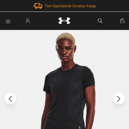
Tüm Siparişlerde Ücretsiz Kargo
Parola Yenileme
0
Giriş Yap
Parola yenileme isteği için e-posta adresinizi giriniz.
E-posta adresi
E-posta Adresi *
Şifre *
Parolayı Yenile
göster
Giriş Sayfasına Dön
Şifremi Unuttum
Zaten hesabın var mı? Giriş yap
Giriş Yap
Kayıt Ol
Under Armour'da yeni misiniz?
Üye Olmadan Devam Et