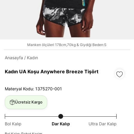
Daha hızlı ödeme.
Hızlı sipariş takibi.
Kolay iade ve değişim.
Manken ölçüleri 178cm,70kg & Giydiği Beden:S
Giriş Yap
Kayıt Ol
Anasayfa
/
Kadın
E-posta
Kadın UA Koşu Anywhere Breeze Tişört
Materyal Kodu: 1375270-001
Şifre
göster
Ücretsiz Kargo
Şifremi Unuttum
Beni Hatırla
Bol Kalıp
Dar Kalıp
Ultra Dar Kalıp
Giriş Yap
Bol Kalıp: Rahat Kesim