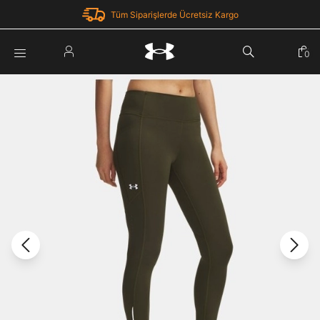
Tüm Siparişlerde Ücretsiz Kargo
Parola Yenileme
0
Giriş Yap
Parola yenileme isteği için e-posta adresinizi giriniz.
E-posta adresi
E-posta Adresi *
Şifre *
Parolayı Yenile
göster
Giriş Sayfasına Dön
Şifremi Unuttum
Zaten hesabın var mı? Giriş yap
Giriş Yap
Kayıt Ol
Under Armour'da yeni misiniz?
Üye Olmadan Devam Et