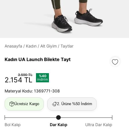
Daha hızlı ödeme.
Hızlı sipariş takibi.
Kolay iade ve değişim.
Anasayfa
/
Kadın
/
Alt Giyim
/
Taytlar
Giriş Yap
Kayıt Ol
Kadın UA Launch Bilekte Tayt
E-posta
3.590 TL
%40
2.154 TL
indirim
Materyal Kodu: 1369771-308
Şifre
göster
Ücretsiz Kargo
2. Ürüne %50 İndirim
Şifremi Unuttum
Beni Hatırla
Bol Kalıp
Dar Kalıp
Ultra Dar Kalıp