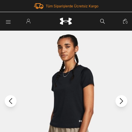
Tüm Siparişlerde Ücretsiz Kargo
Parola Yenileme
0
Giriş Yap
Parola yenileme isteği için e-posta adresinizi giriniz.
E-posta adresi
E-posta Adresi *
Şifre *
Parolayı Yenile
göster
Giriş Sayfasına Dön
Şifremi Unuttum
Zaten hesabın var mı? Giriş yap
Giriş Yap
Kayıt Ol
Under Armour'da yeni misiniz?
Üye Olmadan Devam Et