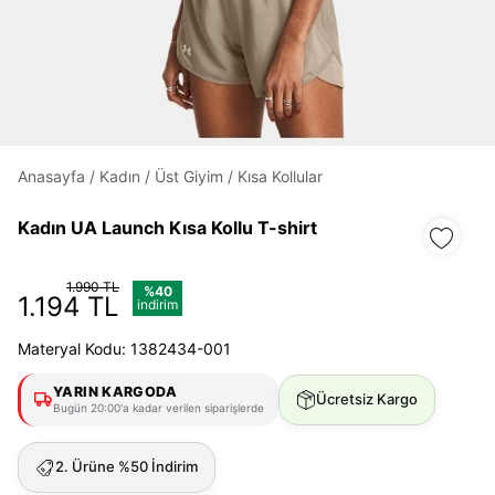
Daha hızlı ödeme.
Hızlı sipariş takibi.
Kolay iade ve değişim.
Anasayfa
/
Kadın
/
Üst Giyim
/
Kısa Kollular
Kadın UA Launch Kısa Kollu T-shirt
Giriş Yap
Kayıt Ol
1.990 TL
%40
E-posta
1.194 TL
indirim
Materyal Kodu: 1382434-001
Şifre
YARIN KARGODA
Ücretsiz Kargo
göster
Bugün 20:00'a kadar verilen siparişlerde
2. Ürüne %50 İndirim
Şifremi Unuttum
Beni Hatırla