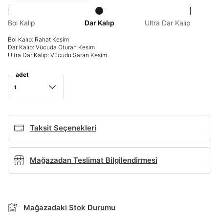
Giriş Yap
Bol Kalıp
Dar Kalıp
Ultra Dar Kalıp
Ad*
Bol Kalıp: Rahat Kesim
Dar Kalıp: Vücuda Oturan Kesim
Ultra Dar Kalıp: Vücudu Saran Kesim
Soyad*
adet
1
Telefon Numarası*
Taksit Seçenekleri
BEDEN TABLOSU
E-posta Adresi*
Mağazadan Teslimat Bilgilendirmesi
TAKSİT SEÇENEKLERİ
Şifre*
Mağazada Bul
göster
Banka
Kart
Taksit
Mağazadaki Stok Durumu
Siparişinizin durumu hakkında bilgi alabilmek için
Term Of Use
ipsum
sn
sn
aşağıdaki bilgileri giriniz.