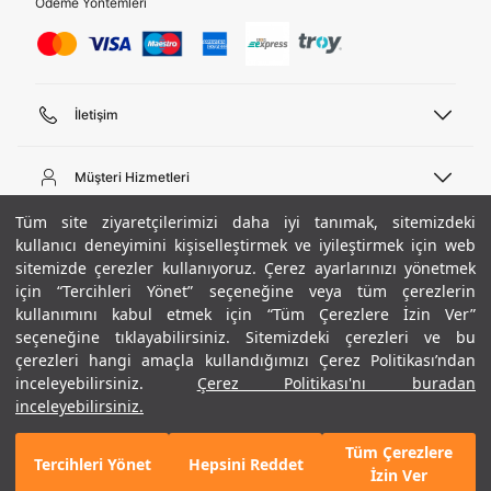
Ödeme Yöntemleri
İletişim
Telefon Desteği
444 02 00
Müşteri Hizmetleri
Pazartesi - Cuma 09:00 - 18:00
E-posta
Sipariş Sorgulama
Tüm site ziyaretçilerimizi daha iyi tanımak, sitemizdeki
bilgi@underarmour.com
Hakkımızda
Bize Ulaşın
kullanıcı deneyimini kişiselleştirmek ve iyileştirmek için web
sitemizde çerezler kullanıyoruz. Çerez ayarlarınızı yönetmek
Teslimat Bilgileri
Ticari Bilgiler
için “Tercihleri Yönet” seçeneğine veya tüm çerezlerin
İşlem Rehberi
UA Sosyal Medya
Hükümler ve Koşullar
kullanımını kabul etmek için “Tüm Çerezlere İzin Ver”
İade ve Değişimler
Gizlilik Politikası
seçeneğine tıklayabilirsiniz. Sitemizdeki çerezleri ve bu
Instagram
Sıkça Sorulan Sorular
Çerez Politikası
çerezleri hangi amaçla kullandığımızı Çerez Politikası’ndan
Popüler Kategoriler
Facebook
Beden Rehberi
inceleyebilirsiniz.
Çerez Politikası'nı buradan
Kariyer
Twitter
Site Haritası
Erkek Basketbol Ayakkabısı
inceleyebilirsiniz.
+ 8 Renk
ETBİS
YouTube
Mağazalar
Çocuk Basketbol Ayakkabısı
Tüm Çerezlere
Armour Club
Erkek Eşofman
Tercihleri Yönet
Hepsini Reddet
1.990 TL
%40
SEPETE EKLE
İzin Ver
indirim
1.194 TL
Kadın Spor Sütyeni