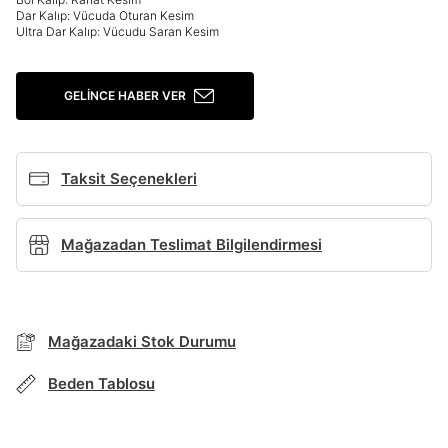
Şifremi Unuttum
Beni Hatırla
Dar Kalıp: Vücuda Oturan Kesim
Ultra Dar Kalıp: Vücudu Saran Kesim
Giriş Yap
Ad*
GELINCE HABER VER
Soyad*
Taksit Seçenekleri
Mağazadan Teslimat Bilgilendirmesi
Telefon Numarası*
E-posta Adresi*
Mağazadaki Stok Durumu
BEDEN TABLOSU
Beden Tablosu
Şifre*
göster