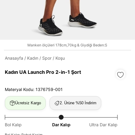
Daha hızlı ödeme.
Hızlı sipariş takibi.
Manken ölçüleri 178cm,70kg & Giydiği Beden:S
Kolay iade ve değişim.
Anasayfa
/
Kadın
/
Spor
/
Koşu
Giriş Yap
Kayıt Ol
Kadın UA Launch Pro 2-in-1 Şort
Materyal Kodu: 1376759-001
E-posta
Ücretsiz Kargo
2. Ürüne %50 İndirim
Şifre
göster
Bol Kalıp
Dar Kalıp
Ultra Dar Kalıp
Bol Kalıp: Rahat Kesim