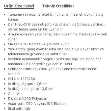
TAKSİT SEÇENEKLERİ
Ürün Özellikleri
Teknik Özellikler
Mağazada Bul
En az 8 karakter
Bir küçük harf karakter
Tamamen sınırsız hareket için ultra hafif, esnek dokuma dış
Bir rakam
Bir büyük harf
Banka
Kart
Taksit
Siparişinizin durumu hakkında bilgi alabilmek için
Term Of Use
ipsum
kumaş
sn
sn
aşağıdaki bilgileri giriniz.
En az 1 özel karakter
Dahili Iso-Chill basınçlı şort, vücut ısısını dağıtmaya yardımcı
Stok Bildirimi
İşbankası
Maximum
6
E-posta Adresi *
olarak tende serin bir his uyandırır
Akbank
Axess
4
SMS Onay Kodu
SMS Onay Kodu
4 yöne esneyen yapı her açıdan mükemmel hareket kabiliyeti
Aşağıdakileri okudum ve kabul ediyorum:
Beden Seçin
Ürün stoklara geldiğinde
mail adresinize
sunar
Ziraat Bankası
Ziraat Bankası
4
Kişisel verileriniz
Aydınlatma Metni
,
Hüküm ve Koşullar
Malzeme ter tutmaz ve çok hızlı kurur
bildirim göndereceğiz.
Sipariş Numaranız *
Bilgilerinizi güncellemek için lütfen telefonunuza SMS
Bilgilerinizi güncellemek için lütfen telefonunuza SMS
uyarınca işlenecektir. Kişisel verilerimin Doğuş
Kapat
Kapat
Yenilenmiş, genişleyebilir arka orta cep suya dayanıklıdır ve
QNB
QNB
4
ile gelen kodu girerek telefon numaranızı doğrulayın.
ile gelen kodu girerek telefon numaranızı doğrulayın.
Perakende Satış Giyim ve Aksesuar Ticaret A.Ş.
Mağazada Bul
telefonunuzu güvende ve sabit tutar
tarafından ticari elektronik ileti gönderilmesi amacıyla
AnadoluBank
World
3
İçeriden ayarlanabilir bağcıklı yumuşak örgü bel bandında,
Kapat
işlenmesini kabul ediyorum.
anahtarlıklı bir değerli eşya cebi bulunur
Sorgula
Sms
Şekillendirilmiş bel kısmı, yan havalandırma noktalarına
sahiptir
E-mail
GÖNDER
GÖNDER
Stil No: 1376759
Çağrı Merkezi / Arama
İç dikiş (dış şort): 7,6 cm
Kapat
Kişisel verilerimin Doğuş Perakende Satış Giyim ve
İç dikiş (astar şort): 13,9 cm
Aksesuar Ticaret A.Ş. bünyesinde yer alan
Cep: Var
markalara ait ürünlerin bana özel pazarlanması ve
Dış şort: %100 Polyester
Doğuş Grubu şirketlerinde bulunan pazarlama
Astar şort: %90 Naylon/10% Elastan
verilerimin kişiselleştirilmiş reklamcılık faaliyeti
İthal edilmiştir
amacıyla işlenmesini kabul ediyorum.