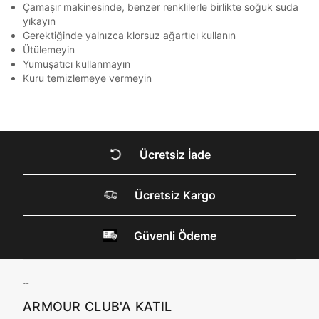
Çamaşır makinesinde, benzer renklilerle birlikte soğuk suda
Kimlik, iletişim ve müşteri işlem verilerimin alınan
yıkayın
Kapat
internet sitesi altyapı hizmetlerinin sunucularının yurt
Gerektiğinde yalnızca klorsuz ağartıcı kullanın
dışında bulunması sebebiyle yurt dışında mukim
Ütülemeyin
Amazon Inc. ve Google LLC. ile paylaşılmasını kabul
Yumuşatıcı kullanmayın
ediyorum.
Kuru temizlemeye vermeyin
Üye Ol
DOĞRU UNDER
ARMOUR SİTESİNDE
MİSİNİZ?
Ücretsiz İade
Ücretsiz Kargo
Hangi bölgede alışveriş yapmak istersin?
Güvenli Ödeme
Birleşik Krallık
Türkiye
ARMOUR CLUB'A KATIL