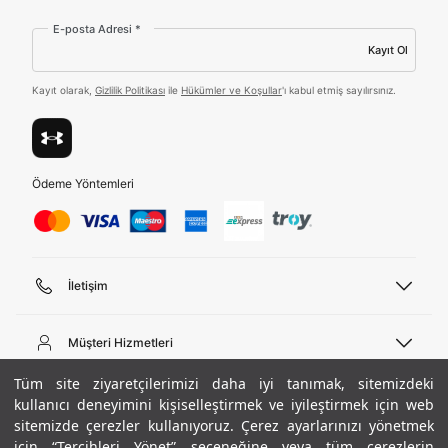
E-posta Adresi *
Tümünü Gör
Kayıt Ol
Kayıt olarak,
Gizlilik Politikası
ile
Hükümler ve Koşullar
'ı kabul etmiş sayılırsınız.
Ödeme Yöntemleri
İletişim
Telefon Desteği
444 02 00
Müşteri Hizmetleri
Pazartesi - Cuma 09:00 - 18:00
E-posta
Sipariş Sorgulama
Tüm site ziyaretçilerimizi daha iyi tanımak, sitemizdeki
bilgi@underarmour.com
Hakkımızda
Bize Ulaşın
kullanıcı deneyimini kişiselleştirmek ve iyileştirmek için web
sitemizde çerezler kullanıyoruz. Çerez ayarlarınızı yönetmek
Teslimat Bilgileri
Ticari Bilgiler
için “Tercihleri Yönet” seçeneğine veya tüm çerezlerin