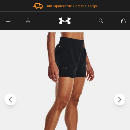
Tüm Siparişlerde Ücretsiz Kargo
Parola Yenileme
0
Giriş Yap
Parola yenileme isteği için e-posta adresinizi giriniz.
E-posta adresi
E-posta Adresi *
Şifre *
Parolayı Yenile
göster
Giriş Sayfasına Dön
Şifremi Unuttum
Zaten hesabın var mı? Giriş yap
Giriş Yap
Kayıt Ol
Under Armour'da yeni misiniz?
Üye Olmadan Devam Et