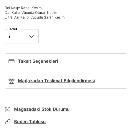
Bol Kalıp: Rahat Kesim
Giriş Yap
Dar Kalıp: Vücuda Oturan Kesim
Ultra Dar Kalıp: Vücudu Saran Kesim
Ad*
adet
1
Soyad*
Taksit Seçenekleri
Telefon Numarası*
Mağazadan Teslimat Bilgilendirmesi
E-posta Adresi*
TAKSİT SEÇENEKLERİ
Mağazadaki Stok Durumu
Şifre*
Mağazada Bul
göster
Beden Tablosu
Banka
Kart
Taksit
Siparişinizin durumu hakkında bilgi alabilmek için
Term Of Use
ipsum
sn
sn
aşağıdaki bilgileri giriniz.