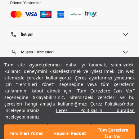
Ödeme Yöntemleri
İletişim
Telefon Desteği
444 02 00
Müşteri Hizmetleri
Pazartesi - Cuma 09:00 - 18:00
E-posta
Sipariş Sorgulama
Tüm site ziyaretçilerimizi daha iyi tanımak, sitemizdeki
bilgi@underarmour.com
Hakkımızda
Bize Ulaşın
kullanıcı deneyimini kişiselleştirmek ve iyileştirmek için web
sitemizde çerezler kullanıyoruz. Çerez ayarlarınızı yönetmek
Teslimat Bilgileri
Ticari Bilgiler
için “Tercihleri Yönet” seçeneğine veya tüm çerezlerin
İşlem Rehberi
UA Sosyal Medya
Hükümler ve Koşullar
kullanımını kabul etmek için “Tüm Çerezlere İzin Ver”
İade ve Değişimler
Gizlilik Politikası
seçeneğine tıklayabilirsiniz. Sitemizdeki çerezleri ve bu
Instagram
Sıkça Sorulan Sorular
Çerez Politikası
çerezleri hangi amaçla kullandığımızı Çerez Politikası’ndan
Popüler Kategoriler
Facebook
Beden Rehberi
inceleyebilirsiniz.
Çerez Politikası'nı buradan
Kariyer
Twitter
Site Haritası
Erkek Basketbol Ayakkabısı
inceleyebilirsiniz.
+ 10 Renk
ETBİS
YouTube
Mağazalar
Çocuk Basketbol Ayakkabısı
Tüm Çerezlere
Armour Club
Erkek Eşofman
Tercihleri Yönet
Hepsini Reddet
3.590 TL
%30
SEPETE EKLE
İzin Ver
indirim
2.513 TL
Kadın Spor Sütyeni