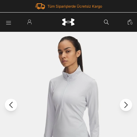
Tüm Siparişlerde Ücretsiz Kargo
Parola Yenileme
0
Giriş Yap
Parola yenileme isteği için e-posta adresinizi giriniz.
E-posta adresi
E-posta Adresi *
Şifre *
Parolayı Yenile
göster
Giriş Sayfasına Dön
Şifremi Unuttum
Zaten hesabın var mı? Giriş yap
Giriş Yap
Kayıt Ol
Under Armour'da yeni misiniz?
Üye Olmadan Devam Et