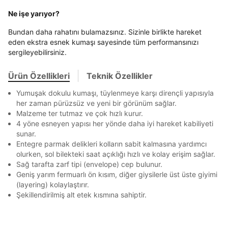
BEDEN TABLOSU
Stok Bildirimi
En az 8 karakter
Bir küçük harf karakter
İşbankası
Maximum
6
Ne işe yarıyor?
E-posta Adresi *
Bir rakam
Bir büyük harf
Akbank
Axess
4
SMS Onay Kodu
SMS Onay Kodu
En az 1 özel karakter
Bundan daha rahatını bulamazsınız. Sizinle birlikte hareket
Beden Seçin
Ürün stoklara geldiğinde
mail adresinize
Ziraat Bankası
Ziraat Bankası
4
eden ekstra esnek kumaşı sayesinde tüm performansınızı
Kapat
bildirim göndereceğiz.
Sipariş Numaranız *
Bilgilerinizi güncellemek için lütfen telefonunuza SMS
Bilgilerinizi güncellemek için lütfen telefonunuza SMS
sergileyebilirsiniz.
Kapat
Kapat
QNB
QNB
4
ile gelen kodu girerek telefon numaranızı doğrulayın.
ile gelen kodu girerek telefon numaranızı doğrulayın.
Aşağıdakileri okudum ve kabul ediyorum:
Mağazada Bul
Kişisel verileriniz
Aydınlatma Metni
,
Hüküm ve Koşullar
AnadoluBank
World
3
Ürün Özellikleri
Teknik Özellikler
Kapat
uyarınca işlenecektir. Kişisel verilerimin Doğuş
Sorgula
Perakende Satış Giyim ve Aksesuar Ticaret A.Ş.
Yumuşak dokulu kumaşı, tüylenmeye karşı dirençli yapısıyla
tarafından ticari elektronik ileti gönderilmesi amacıyla
her zaman pürüzsüz ve yeni bir görünüm sağlar.
işlenmesini kabul ediyorum.
Malzeme ter tutmaz ve çok hızlı kurur.
GÖNDER
GÖNDER
4 yöne esneyen yapısı her yönde daha iyi hareket kabiliyeti
Sms
Kapat
sunar.
E-mail
Entegre parmak delikleri kolların sabit kalmasına yardımcı
Çağrı Merkezi / Arama
olurken, sol bilekteki saat açıklığı hızlı ve kolay erişim sağlar.
Sağ tarafta zarf tipi (envelope) cep bulunur.
Kişisel verilerimin Doğuş Perakende Satış Giyim ve
Aksesuar Ticaret A.Ş. bünyesinde yer alan
Geniş yarım fermuarlı ön kısım, diğer giysilerle üst üste giyimi
markalara ait ürünlerin bana özel pazarlanması ve
(layering) kolaylaştırır.
Doğuş Grubu şirketlerinde bulunan pazarlama
Şekillendirilmiş alt etek kısmına sahiptir.
verilerimin kişiselleştirilmiş reklamcılık faaliyeti
amacıyla işlenmesini kabul ediyorum.
Kimlik, iletişim ve müşteri işlem verilerimin alınan