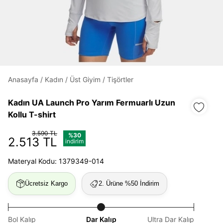
Daha hızlı ödeme.
Hızlı sipariş takibi.
Kolay iade ve değişim.
Anasayfa
/
Kadın
/
Üst Giyim
/
Tişörtler
Kadın UA Launch Pro Yarım Fermuarlı Uzun
Giriş Yap
Kayıt Ol
Kollu T-shirt
E-posta
3.590 TL
%30
2.513 TL
indirim
Materyal Kodu: 1379349-014
Şifre
Ücretsiz Kargo
2. Ürüne %50 İndirim
göster
Şifremi Unuttum
Beni Hatırla
Bol Kalıp
Dar Kalıp
Ultra Dar Kalıp