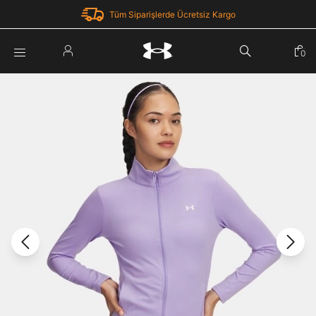
Tüm Siparişlerde Ücretsiz Kargo
Parola Yenileme
0
Giriş Yap
Parola yenileme isteği için e-posta adresinizi giriniz.
E-posta adresi
E-posta Adresi *
Şifre *
Parolayı Yenile
göster
Giriş Sayfasına Dön
Şifremi Unuttum
Zaten hesabın var mı? Giriş yap
Giriş Yap
Kayıt Ol
Under Armour'da yeni misiniz?
Üye Olmadan Devam Et