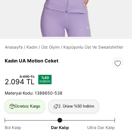
Daha hızlı ödeme.
Hızlı sipariş takibi.
Kolay iade ve değişim.
Anasayfa
/
Kadın
/
Üst Giyim
/
Kapüşonlu Üst Ve Sweatshirtler
Giriş Yap
Kayıt Ol
Kadın UA Motion Ceket
E-posta
3.490 TL
%40
2.094 TL
indirim
Materyal Kodu: 1388650-538
Şifre
göster
Ücretsiz Kargo
2. Ürüne %50 İndirim
Şifremi Unuttum
Beni Hatırla
Bol Kalıp
Dar Kalıp
Ultra Dar Kalıp