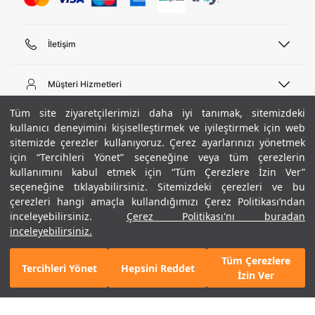
İletişim
Telefon Desteği
444 02 00
Müşteri Hizmetleri
Pazartesi - Cuma 09:00 - 18:00
E-posta
Sipariş Sorgulama
Tüm site ziyaretçilerimizi daha iyi tanımak, sitemizdeki
bilgi@underarmour.com
Hakkımızda
Bize Ulaşın
kullanıcı deneyimini kişiselleştirmek ve iyileştirmek için web
sitemizde çerezler kullanıyoruz. Çerez ayarlarınızı yönetmek
Teslimat Bilgileri
Ticari Bilgiler
için “Tercihleri Yönet” seçeneğine veya tüm çerezlerin
İşlem Rehberi
UA Sosyal Medya
Hükümler ve Koşullar
kullanımını kabul etmek için “Tüm Çerezlere İzin Ver”
İade ve Değişimler
Gizlilik Politikası
seçeneğine tıklayabilirsiniz. Sitemizdeki çerezleri ve bu
Instagram
Sıkça Sorulan Sorular
Çerez Politikası
çerezleri hangi amaçla kullandığımızı Çerez Politikası’ndan
Popüler Kategoriler
Facebook
Beden Rehberi
inceleyebilirsiniz.
Çerez Politikası'nı buradan
Kariyer
Twitter
Site Haritası
Erkek Basketbol Ayakkabısı
inceleyebilirsiniz.
+ 2 Renk
ETBİS
YouTube
Mağazalar
Çocuk Basketbol Ayakkabısı
Tüm Çerezlere
Armour Club
Erkek Eşofman
Tercihleri Yönet
Hepsini Reddet
2.290 TL
%40
SEPETE EKLE
İzin Ver
indirim
1.374 TL
Kadın Spor Sütyeni
Kadın Tayt
Erkek Tişört