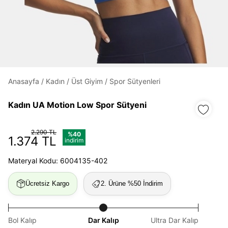
Daha hızlı ödeme.
Hızlı sipariş takibi.
Kolay iade ve değişim.
Anasayfa
/
Kadın
/
Üst Giyim
/
Spor Sütyenleri
Giriş Yap
Kayıt Ol
Kadın UA Motion Low Spor Sütyeni
E-posta
2.290 TL
%40
1.374 TL
indirim
Materyal Kodu: 6004135-402
Şifre
Ücretsiz Kargo
2. Ürüne %50 İndirim
göster
Şifremi Unuttum
Beni Hatırla
Bol Kalıp
Dar Kalıp
Ultra Dar Kalıp