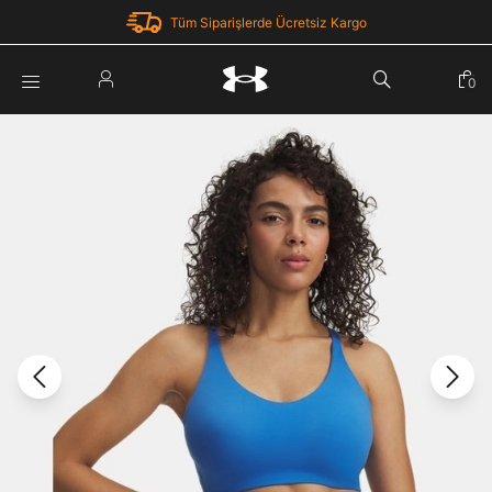
Tüm Siparişlerde Ücretsiz Kargo
Parola Yenileme
0
Giriş Yap
Parola yenileme isteği için e-posta adresinizi giriniz.
E-posta adresi
E-posta Adresi *
Şifre *
Parolayı Yenile
göster
Giriş Sayfasına Dön
Şifremi Unuttum
Zaten hesabın var mı? Giriş yap
Giriş Yap
Kayıt Ol
Under Armour'da yeni misiniz?
Üye Olmadan Devam Et