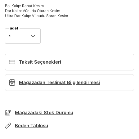
Bol Kalıp: Rahat Kesim
Giriş Yap
Dar Kalıp: Vücuda Oturan Kesim
Ultra Dar Kalıp: Vücudu Saran Kesim
Ad*
adet
1
Soyad*
Taksit Seçenekleri
Telefon Numarası*
Mağazadan Teslimat Bilgilendirmesi
BEDEN TABLOSU
E-posta Adresi*
TAKSİT SEÇENEKLERİ
Mağazadaki Stok Durumu
Mağazada Bul
Şifre*
göster
Banka
Kart
Taksit
Siparişinizin durumu hakkında bilgi alabilmek için
Beden Tablosu
Term Of Use
ipsum
sn
sn
aşağıdaki bilgileri giriniz.
Stok Bildirimi
İşbankası
Maximum
6