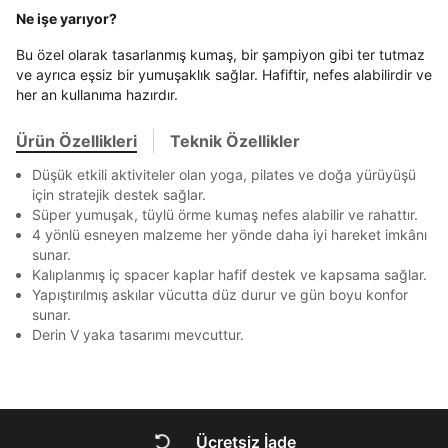
E-posta Adresi *
En az 8 karakter
Bir küçük harf karakter
Ne işe yarıyor?
Akbank
Axess
4
SMS Onay Kodu
SMS Onay Kodu
Bir rakam
Bir büyük harf
Beden Seçin
Ürün stoklara geldiğinde
mail adresinize
En az 1 özel karakter
Bu özel olarak tasarlanmış kumaş, bir şampiyon gibi ter tutmaz
Ziraat Bankası
Ziraat Bankası
4
bildirim göndereceğiz.
Sipariş Numaranız *
Bilgilerinizi güncellemek için lütfen telefonunuza SMS
Bilgilerinizi güncellemek için lütfen telefonunuza SMS
ve ayrıca eşsiz bir yumuşaklık sağlar. Hafiftir, nefes alabilirdir ve
Kapat
Kapat
QNB
QNB
4
ile gelen kodu girerek telefon numaranızı doğrulayın.
ile gelen kodu girerek telefon numaranızı doğrulayın.
her an kullanıma hazırdır.
Mağazada Bul
Aşağıdakileri okudum ve kabul ediyorum:
AnadoluBank
World
3
Kapat
Kişisel verileriniz
Aydınlatma Metni
,
Hüküm ve Koşullar
Ürün Özellikleri
Teknik Özellikler
uyarınca işlenecektir. Kişisel verilerimin Doğuş
Sorgula
Perakende Satış Giyim ve Aksesuar Ticaret A.Ş.
Düşük etkili aktiviteler olan yoga, pilates ve doğa yürüyüşü
tarafından ticari elektronik ileti gönderilmesi amacıyla
için stratejik destek sağlar.
GÖNDER
GÖNDER
işlenmesini kabul ediyorum.
Süper yumuşak, tüylü örme kumaş nefes alabilir ve rahattır.
Kapat
4 yönlü esneyen malzeme her yönde daha iyi hareket imkânı
Sms
sunar.
E-mail
Kalıplanmış iç spacer kaplar hafif destek ve kapsama sağlar.
Çağrı Merkezi / Arama
Yapıştırılmış askılar vücutta düz durur ve gün boyu konfor
sunar.
Kişisel verilerimin Doğuş Perakende Satış Giyim ve
Aksesuar Ticaret A.Ş. bünyesinde yer alan
Derin V yaka tasarımı mevcuttur.
markalara ait ürünlerin bana özel pazarlanması ve
Doğuş Grubu şirketlerinde bulunan pazarlama
Kapat
verilerimin kişiselleştirilmiş reklamcılık faaliyeti
amacıyla işlenmesini kabul ediyorum.
Kimlik, iletişim ve müşteri işlem verilerimin alınan
Ücretsiz İade