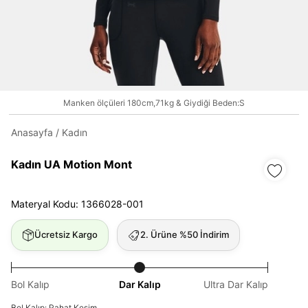
Daha hızlı ödeme.
Hızlı sipariş takibi.
Kolay iade ve değişim.
Manken ölçüleri 180cm,71kg & Giydiği Beden:S
Anasayfa
/
Kadın
Giriş Yap
Kayıt Ol
Kadın UA Motion Mont
E-posta
Materyal Kodu: 1366028-001
Şifre
Ücretsiz Kargo
2. Ürüne %50 İndirim
göster
Bol Kalıp
Dar Kalıp
Ultra Dar Kalıp
Şifremi Unuttum
Beni Hatırla
Bol Kalıp: Rahat Kesim