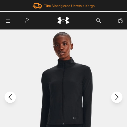
Tüm Siparişlerde Ücretsiz Kargo
Parola Yenileme
0
Giriş Yap
Parola yenileme isteği için e-posta adresinizi giriniz.
E-posta adresi
E-posta Adresi *
Şifre *
Parolayı Yenile
göster
Giriş Sayfasına Dön
Şifremi Unuttum
Zaten hesabın var mı? Giriş yap
Giriş Yap
Kayıt Ol
Under Armour'da yeni misiniz?
Üye Olmadan Devam Et