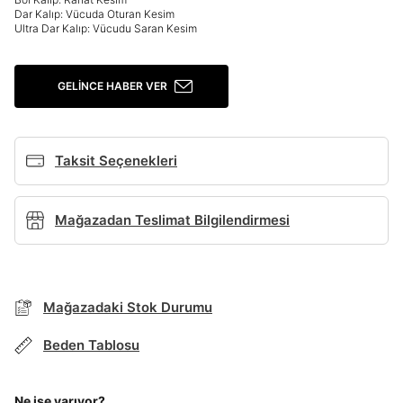
Dar Kalıp: Vücuda Oturan Kesim
Giriş Yap
Ultra Dar Kalıp: Vücudu Saran Kesim
Ad*
GELINCE HABER VER
Soyad*
Taksit Seçenekleri
Telefon Numarası*
Mağazadan Teslimat Bilgilendirmesi
BEDEN TABLOSU
E-posta Adresi*
TAKSİT SEÇENEKLERİ
Mağazadaki Stok Durumu
Mağazada Bul
Şifre*
Beden Tablosu
göster
Banka
Kart
Taksit
Siparişinizin durumu hakkında bilgi alabilmek için
Term Of Use
ipsum
sn
sn
aşağıdaki bilgileri giriniz.
Stok Bildirimi
İşbankası
Maximum
6
Ne işe yarıyor?