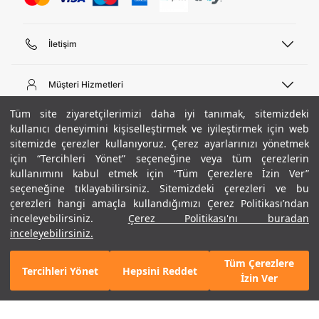
İletişim
Telefon Desteği
444 02 00
Müşteri Hizmetleri
Pazartesi - Cuma 09:00 - 18:00
E-posta
Sipariş Sorgulama
Tüm site ziyaretçilerimizi daha iyi tanımak, sitemizdeki
bilgi@underarmour.com
Hakkımızda
Bize Ulaşın
kullanıcı deneyimini kişiselleştirmek ve iyileştirmek için web
sitemizde çerezler kullanıyoruz. Çerez ayarlarınızı yönetmek
Teslimat Bilgileri
Ticari Bilgiler
için “Tercihleri Yönet” seçeneğine veya tüm çerezlerin
İşlem Rehberi
UA Sosyal Medya
Hükümler ve Koşullar
kullanımını kabul etmek için “Tüm Çerezlere İzin Ver”
İade ve Değişimler
Gizlilik Politikası
seçeneğine tıklayabilirsiniz. Sitemizdeki çerezleri ve bu
Instagram
Sıkça Sorulan Sorular
Çerez Politikası
çerezleri hangi amaçla kullandığımızı Çerez Politikası’ndan
Popüler Kategoriler
Facebook
Beden Rehberi
inceleyebilirsiniz.
Çerez Politikası'nı buradan
Kariyer
Twitter
Site Haritası
Erkek Basketbol Ayakkabısı
inceleyebilirsiniz.
+ 3 Renk
ETBİS
YouTube
Mağazalar
Çocuk Basketbol Ayakkabısı
Tüm Çerezlere
Armour Club
Erkek Eşofman
Tercihleri Yönet
Hepsini Reddet
GELINCE HABER VER
İzin Ver
Kadın Spor Sütyeni
Kadın Tayt
Erkek Tişört