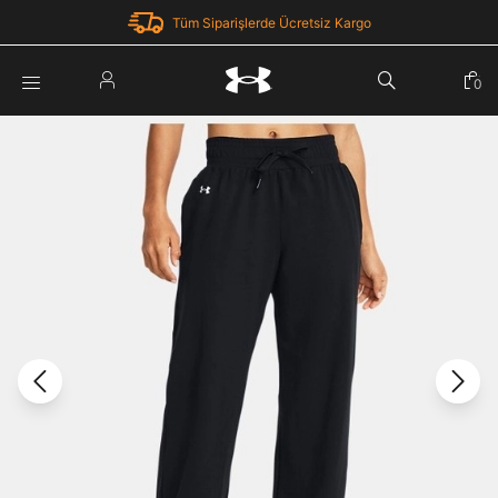
Tüm Siparişlerde Ücretsiz Kargo
Parola Yenileme
0
Giriş Yap
Parola yenileme isteği için e-posta adresinizi giriniz.
E-posta adresi
E-posta Adresi *
Şifre *
Parolayı Yenile
göster
Giriş Sayfasına Dön
Şifremi Unuttum
Zaten hesabın var mı? Giriş yap
Giriş Yap
Kayıt Ol
Under Armour'da yeni misiniz?
Üye Olmadan Devam Et