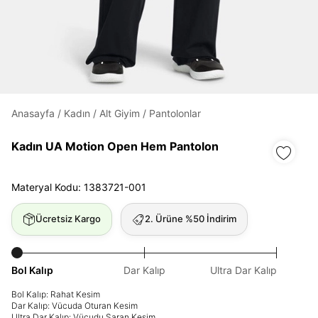
Daha hızlı ödeme.
Hızlı sipariş takibi.
Kolay iade ve değişim.
Anasayfa
/
Kadın
/
Alt Giyim
/
Pantolonlar
Giriş Yap
Kayıt Ol
Kadın UA Motion Open Hem Pantolon
E-posta
Materyal Kodu: 1383721-001
Ücretsiz Kargo
2. Ürüne %50 İndirim
Şifre
göster
Bol Kalıp
Dar Kalıp
Ultra Dar Kalıp
Şifremi Unuttum
Beni Hatırla
Bol Kalıp: Rahat Kesim
Dar Kalıp: Vücuda Oturan Kesim
Ultra Dar Kalıp: Vücudu Saran Kesim