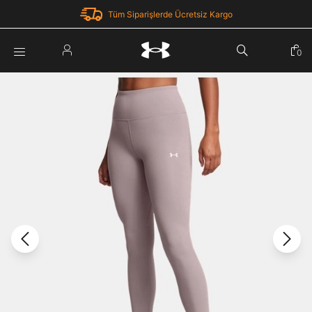
Tüm Siparişlerde Ücretsiz Kargo
Parola Yenileme
0
Giriş Yap
Parola yenileme isteği için e-posta adresinizi giriniz.
E-posta adresi
E-posta Adresi *
Şifre *
Parolayı Yenile
göster
Giriş Sayfasına Dön
Şifremi Unuttum
Zaten hesabın var mı? Giriş yap
Giriş Yap
Kayıt Ol
Under Armour'da yeni misiniz?
Üye Olmadan Devam Et