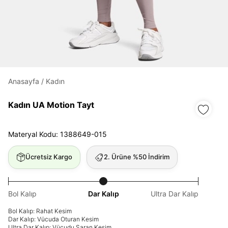
Daha hızlı ödeme.
Hızlı sipariş takibi.
Kolay iade ve değişim.
Anasayfa
/
Kadın
Giriş Yap
Kayıt Ol
Kadın UA Motion Tayt
E-posta
Materyal Kodu: 1388649-015
Ücretsiz Kargo
2. Ürüne %50 İndirim
Şifre
göster
Bol Kalıp
Dar Kalıp
Ultra Dar Kalıp
Şifremi Unuttum
Beni Hatırla
Bol Kalıp: Rahat Kesim
Dar Kalıp: Vücuda Oturan Kesim
Ultra Dar Kalıp: Vücudu Saran Kesim