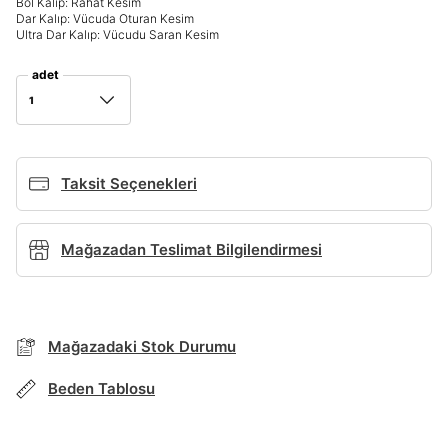
Bol Kalıp: Rahat Kesim
Dar Kalıp: Vücuda Oturan Kesim
Giriş Yap
Ultra Dar Kalıp: Vücudu Saran Kesim
Ad*
adet
1
Soyad*
Taksit Seçenekleri
Telefon Numarası*
Mağazadan Teslimat Bilgilendirmesi
BEDEN TABLOSU
E-posta Adresi*
TAKSİT SEÇENEKLERİ
Mağazadaki Stok Durumu
Mağazada Bul
Şifre*
Beden Tablosu
göster
Banka
Kart
Taksit
Siparişinizin durumu hakkında bilgi alabilmek için
Term Of Use
ipsum
sn
sn
aşağıdaki bilgileri giriniz.
Stok Bildirimi
İşbankası
Maximum
6