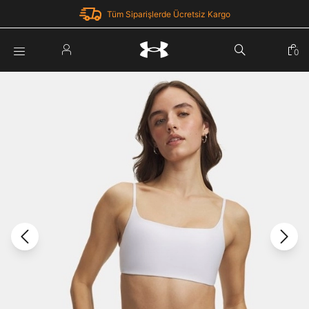
Tüm Siparişlerde Ücretsiz Kargo
Parola Yenileme
0
Giriş Yap
Parola yenileme isteği için e-posta adresinizi giriniz.
E-posta adresi
E-posta Adresi *
Şifre *
Parolayı Yenile
göster
Giriş Sayfasına Dön
Şifremi Unuttum
Zaten hesabın var mı? Giriş yap
Giriş Yap
Kayıt Ol
Under Armour'da yeni misiniz?
Üye Olmadan Devam Et