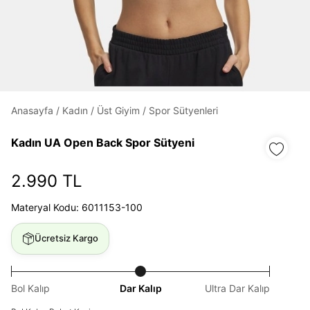
Daha hızlı ödeme.
Hızlı sipariş takibi.
Kolay iade ve değişim.
Anasayfa
/
Kadın
/
Üst Giyim
/
Spor Sütyenleri
Giriş Yap
Kayıt Ol
Kadın UA Open Back Spor Sütyeni
2.990 TL
E-posta
Materyal Kodu: 6011153-100
Şifre
Ücretsiz Kargo
göster
Bol Kalıp
Dar Kalıp
Ultra Dar Kalıp
Şifremi Unuttum
Beni Hatırla