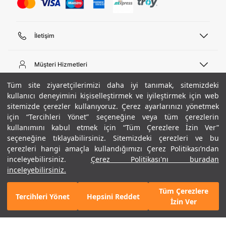
İletişim
Telefon Desteği
444 02 00
Müşteri Hizmetleri
Pazartesi - Cuma 09:00 - 18:00
E-posta
Sipariş Sorgulama
Tüm site ziyaretçilerimizi daha iyi tanımak, sitemizdeki
bilgi@underarmour.com
Hakkımızda
Bize Ulaşın
kullanıcı deneyimini kişiselleştirmek ve iyileştirmek için web
sitemizde çerezler kullanıyoruz. Çerez ayarlarınızı yönetmek
Teslimat Bilgileri
Ticari Bilgiler
için “Tercihleri Yönet” seçeneğine veya tüm çerezlerin
İşlem Rehberi
UA Sosyal Medya
Hükümler ve Koşullar
kullanımını kabul etmek için “Tüm Çerezlere İzin Ver”
İade ve Değişimler
Gizlilik Politikası
seçeneğine tıklayabilirsiniz. Sitemizdeki çerezleri ve bu
Instagram
Sıkça Sorulan Sorular
Çerez Politikası
çerezleri hangi amaçla kullandığımızı Çerez Politikası’ndan
Popüler Kategoriler
Facebook
Beden Rehberi
inceleyebilirsiniz.
Çerez Politikası'nı buradan
Kariyer
Twitter
Site Haritası
Erkek Basketbol Ayakkabısı
inceleyebilirsiniz.
+ 1 Renk
ETBİS
YouTube
Mağazalar
Çocuk Basketbol Ayakkabısı
Tüm Çerezlere
Armour Club
Erkek Eşofman
Tercihleri Yönet
Hepsini Reddet
SEPETE EKLE
2.990 TL
İzin Ver
Kadın Spor Sütyeni
Kadın Tayt