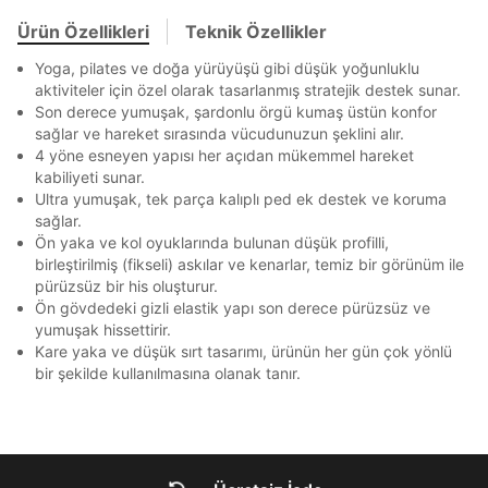
En az 8 karakter
Bir küçük harf karakter
E-posta Adresi *
Akbank
Axess
4
Bir rakam
Bir büyük harf
Ürün Özellikleri
Teknik Özellikler
SMS Onay Kodu
SMS Onay Kodu
Beden Seçin
En az 1 özel karakter
Ürün stoklara geldiğinde
mail adresinize
Ziraat Bankası
Ziraat Bankası
4
Yoga, pilates ve doğa yürüyüşü gibi düşük yoğunluklu
bildirim göndereceğiz.
Sipariş Numaranız *
Bilgilerinizi güncellemek için lütfen telefonunuza SMS
Bilgilerinizi güncellemek için lütfen telefonunuza SMS
aktiviteler için özel olarak tasarlanmış stratejik destek sunar.
Kapat
Kapat
QNB
QNB
4
ile gelen kodu girerek telefon numaranızı doğrulayın.
ile gelen kodu girerek telefon numaranızı doğrulayın.
Son derece yumuşak, şardonlu örgü kumaş üstün konfor
Mağazada Bul
Aşağıdakileri okudum ve kabul ediyorum:
sağlar ve hareket sırasında vücudunuzun şeklini alır.
AnadoluBank
World
3
Kapat
Kişisel verileriniz
Aydınlatma Metni
,
Hüküm ve Koşullar
4 yöne esneyen yapısı her açıdan mükemmel hareket
uyarınca işlenecektir. Kişisel verilerimin Doğuş
Sorgula
kabiliyeti sunar.
Perakende Satış Giyim ve Aksesuar Ticaret A.Ş.
Ultra yumuşak, tek parça kalıplı ped ek destek ve koruma
tarafından ticari elektronik ileti gönderilmesi amacıyla
sağlar.
GÖNDER
GÖNDER
işlenmesini kabul ediyorum.
Ön yaka ve kol oyuklarında bulunan düşük profilli,
Kapat
Sms
birleştirilmiş (fikseli) askılar ve kenarlar, temiz bir görünüm ile
pürüzsüz bir his oluşturur.
E-mail
Ön gövdedeki gizli elastik yapı son derece pürüzsüz ve
Çağrı Merkezi / Arama
yumuşak hissettirir.
Kişisel verilerimin Doğuş Perakende Satış Giyim ve
Kare yaka ve düşük sırt tasarımı, ürünün her gün çok yönlü
Aksesuar Ticaret A.Ş. bünyesinde yer alan
bir şekilde kullanılmasına olanak tanır.
markalara ait ürünlerin bana özel pazarlanması ve
Doğuş Grubu şirketlerinde bulunan pazarlama
Kapat
verilerimin kişiselleştirilmiş reklamcılık faaliyeti
amacıyla işlenmesini kabul ediyorum.
Kimlik, iletişim ve müşteri işlem verilerimin alınan